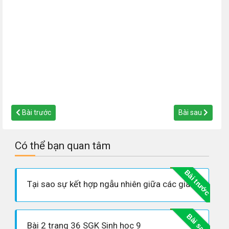
Bài trước
Bài sau
Có thể bạn quan tâm
Bài trước
Tại sao sự kết hợp ngẫu nhiên giữa các giao tử đực và giao tử cái lại tạo được các hợp tử chứa các tổ hợp NST khác nhau về nguồn gốc?
Bài sau
Bài 2 trang 36 SGK Sinh học 9