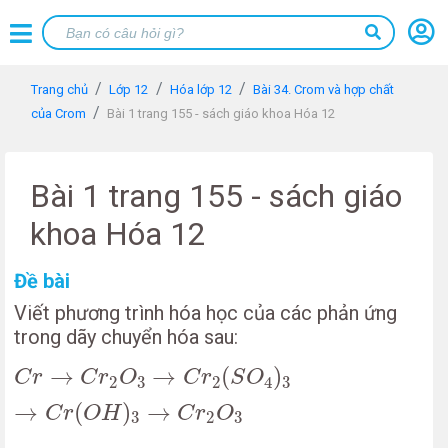
Trang chủ
Lớp 12
Hóa lớp 12
Bài 34. Crom và hợp chất
của Crom
Bài 1 trang 155 - sách giáo khoa Hóa 12
Bài 1 trang 155 - sách giáo
khoa Hóa 12
Đề bài
Viết phương trình hóa học của các phản ứng
trong dãy chuyển hóa sau:
C
r
→
C
r
2
O
3
→
C
r
2
(
S
O
4
)
3
→
C
r
(
O
H
)
3
→
C
r
2
→
→
(
)
C
r
C
r
O
C
r
S
O
2
3
2
4
3
→
(
)
→
C
r
O
H
C
r
O
3
2
3