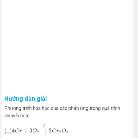
Hướng dẫn giải
Phương trình hóa học của các phản ứng trong quá trình
chuyển hóa:
(
1
)
4
C
r
+
3
O
2
→
t
o
2
C
r
2
O
3
o
t
(
1
)
4
+
3
→
2
C
r
O
C
r
O
2
2
3