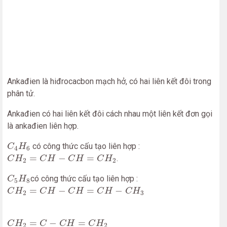
Ankađien là hiđrocacbon mạch hở, có hai liên kết đôi trong
phân tử.
Ankađien có hai liên kết đôi cách nhau một liên kết đơn gọi
là ankađien liên hợp.
C
4
H
6
có công thức cấu tạo liên hợp :
C
H
4
6
C
H
2
=
C
H
−
C
H
=
C
H
2
=
−
=
.
C
H
C
H
C
H
C
H
2
2
C
5
H
8
có công thức cấu tạo liên hợp :
C
H
5
8
C
H
2
=
C
H
−
C
H
=
C
H
−
C
H
3
=
−
=
−
C
H
C
H
C
H
C
H
C
H
2
3
C
H
2
=
C
−
C
H
=
C
H
2
=
−
=
C
H
C
C
H
C
H
2
2