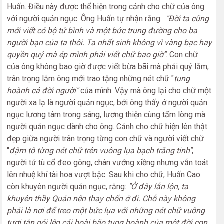
Huấn. Điều này được thể hiện trong cảnh cho chữ của ông
với người quản ngục. Ông Huấn tự nhận rằng:
"Đời ta cũng
mới viết có bộ tứ bình và một bức trung đường cho ba
người bạn của ta thôi. Ta nhất sinh không vì vàng bạc hay
quyền quý mà ép mình phải viết chữ bao giờ"
. Con chữ
của ông không bao giờ được viết bừa bãi mà phải quý lắm,
trân trọng lắm ông mới trao tặng những nét chữ "
tung
hoành cả đời người"
của mình. Vậy mà ông lại cho chữ một
người xa lạ là người quản ngục, bởi ông thấy ở người quản
ngục lương tâm trong sáng, lương thiện cùng tấm lòng mà
người quản ngục dành cho ông. Cảnh cho chữ hiện lên thật
đẹp giữa người trân trọng từng con chữ và người viết chữ
"
đậm tô từng nét chữ trên vuông lụa bạch trắng tinh"
,
người tử tù cổ đeo gông, chân vướng xiềng nhưng vẫn toát
lên nhuệ khí tài hoa vượt bậc. Sau khi cho chữ, Huấn Cao
còn khuyên người quản ngục, rằng:
"Ở đây lẫn lộn, ta
khuyên thầy Quản nên thay chốn ở đi. Chỗ này không
phải là nơi để treo một bức lụa với những nét chữ vuông
tươi tắn nói lên cái hoài bão tung hoành của một đời con