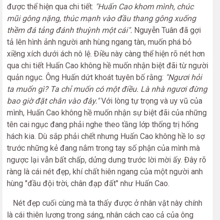
được thể hiện qua chi tiết:
"Huấn Cao khom mình, chúc
mũi gông nặng, thúc mạnh vào đầu thang gông xuống
thềm đá tảng đánh thuỳnh một cái".
Nguyễn Tuân đã gợi
tả lên hình ảnh người anh hùng ngang tàn, muốn phá bỏ
xiềng xích dưới ách nô lệ. Điều này càng thể hiện rõ nét hơn
qua chi tiết Huấn Cao không hề muốn nhận biệt đãi từ người
quản ngục. Ông Huấn dứt khoát tuyên bố rằng:
"Ngươi hỏi
ta muốn gì? Ta chỉ muốn có một điều. Là nhà ngươi đừng
bao giờ đặt chân vào đây."
Với lòng tự trọng và uy vũ của
mình, Huấn Cao không hề muốn nhận sự biệt đãi của những
tên cai ngục đang phải nghe theo tầng lớp thống trị hống
hách kia. Dù sắp phải chết nhưng Huấn Cao không hề lo sợ
trước những kẻ đang nắm trong tay số phận của mình mà
ngược lại vẫn bất chấp, dửng dưng trước lời mời ấy. Đây rõ
ràng là cái nét đẹp, khí chất hiên ngang của một người anh
hùng "đầu đội trời, chân đạp đất" như Huấn Cao.
Nét đẹp cuối cùng mà ta thấy được ở nhân vật này chính
là cái thiên lương trong sáng, nhân cách cao cả của ông