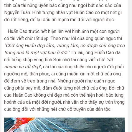
tinh của tài năng uyên bác cũng như ngòi bút sắc sảo của
Nguyễn Tuân. Hình tượng nhân vật Huấn Cao có một nét gì
đó rất riêng, để lại dấu ấn mạnh mẽ đối với người đọc.
Huấn Cao trước hết hiện lên với hình ảnh một con người
có tài viết chữ rất đẹp. Theo như lời của ông quản ngục thì
"Chữ ông Huấn đẹp lắm, vuông lắm, có được chữ ông treo
trong nhà là một vật báu ở đời."
Từ lâu, ông Huấn Cao đã
nổi tiếng khắp vùng tỉnh Sơn nhờ tài năng viết chữ
"rất
nhanh và rất đẹp
", cái tài của ông khiến cho người đời phải
ngưỡng mộ, thán phục, ai cũng muốn xin một chữ của ông
để đem về treo trong nhà. Những người như quản ngục
cũng phải say mê, đắm đuối từng nét chữ của ông. Bởi chữ
của Huấn Cao không chỉ đẹp mà còn thể hiện hoài bão tung
hoành của cả một đời người, nhà văn cho thấy sự trân trọng
của ông đối với những nét chữ cổ truyền của dân tộc.