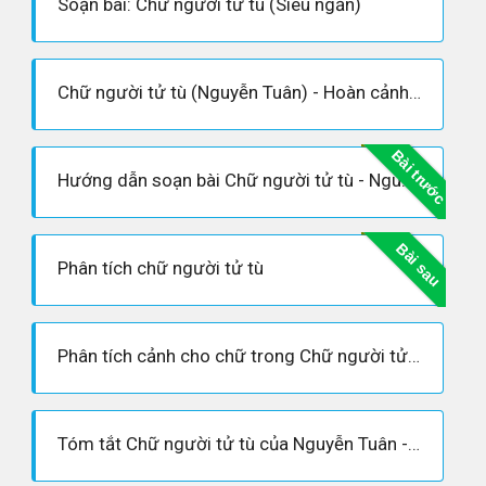
Soạn bài: Chữ người tử tù (Siêu ngắn)
Chữ người tử tù (Nguyễn Tuân) - Hoàn cảnh sáng tác, Dàn ý phân tích tác phẩm
Bài trước
Hướng dẫn soạn bài Chữ người tử tù - Nguyễn Tuân
Bài sau
Phân tích chữ người tử tù
Phân tích cảnh cho chữ trong Chữ người tử tù hay nhất
Tóm tắt Chữ người tử tù của Nguyễn Tuân - Ngữ văn 11 tập 1