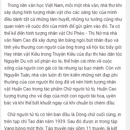
Trong nền văn học Việt Nam, mỗi một nhà văn, nhà thơ khi
xây dựng hình tượng nhân vật cho các sáng tác của mình
đều dành tất cả những tâm huyết, những tư tưởng cũng như
quan niệm về cuộc đời của mình để gửi gắm vào đó. Ta có
thể kể đến hình tượng nhân vật Chí Phèo - Thị Nở mà nhà
văn Nam Cao đã xây dựng lên bằng ngòi bút nhân đạo và
tình yêu thương con người của ông trong xã hội lúc bấy giờ.
Hay nhân vật Kiều trong Truyện Kiều của đại thi hào dân tộc
Nguyễn Du với số phận éo le, thể hiện cái nhìn về cuộc
sống của người con gái có tài nhưng lại bạc mệnh. Còn với
Nguyễn Tuân, nhà văn luôn đi tìm kiếm những nét đẹp phi
thường của con người thì ông đã vẽ nên hình tượng nhân
vật Huấn Cao trong tác phẩm Chữ người tử tù. Huấn Cao
tượng trưng cho vẻ đẹp của một con người tài hoa, uyên
bác và khí thế bất khuất ngay cả khi chuẩn bị chém đầu.
Chữ người tử tù có tên ban đầu là Dòng chữ cuối cùng, in
trên tạp chí Tao đàn năm 1939. Sau đó được in trong tập
Vang bóng một thời. Tập truyện này gồm 11 truyện, là kết