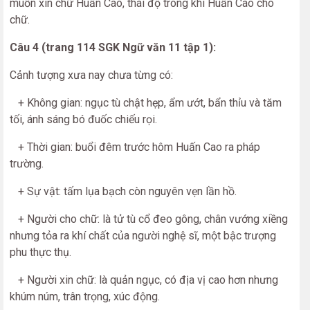
muốn xin chữ Huấn Cao, thái độ trong khi Huấn Cao cho
chữ.
Câu 4 (trang 114 SGK Ngữ văn 11 tập 1):
Cảnh tượng xưa nay chưa từng có:
+ Không gian: ngục tù chật hẹp, ẩm ướt, bẩn thỉu và tăm
tối, ánh sáng bó đuốc chiếu rọi.
+ Thời gian: buổi đêm trước hôm Huấn Cao ra pháp
trường.
+ Sự vật: tấm lụa bạch còn nguyên vẹn lần hồ.
+ Người cho chữ: là tử tù cổ đeo gông, chân vướng xiềng
nhưng tỏa ra khí chất của người nghệ sĩ, một bậc trượng
phu thực thụ.
+ Người xin chữ: là quản ngục, có địa vị cao hơn nhưng
khúm núm, trân trọng, xúc động.