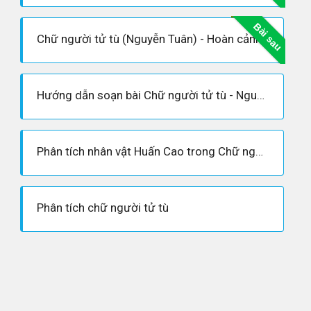
Bài sau
Chữ người tử tù (Nguyễn Tuân) - Hoàn cảnh sáng tác, Dàn ý phân tích tác phẩm
Hướng dẫn soạn bài Chữ người tử tù - Nguyễn Tuân
Phân tích nhân vật Huấn Cao trong Chữ người tử tù hay nhất
Phân tích chữ người tử tù