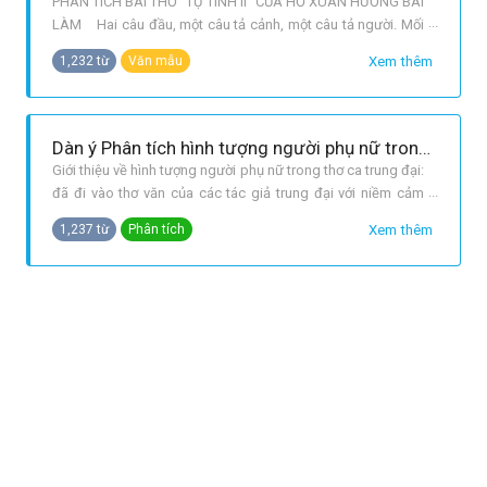
PHÂN TÍCH BÀI THƠ “TỰ TÌNH II” CỦA HỒ XUÂN HƯƠNG BÀI
LÀM Hai câu đầu, một câu tả cảnh, một câu tả người. Mối
quan hệ giữa cảnh và tình cần được chú ý. Không gian là
Xem thêm
1,232 từ
Văn mẫu
đêm khuya thanh vắng, tiếng trống cầm canh vang lên như
tăng thêm sự vắng lặng, tô đậm trạng thái cô đơn của Xuân
Hương. Tiếng trống
Dàn ý Phân tích hình tượng người phụ nữ trong bài thơ Tự tình II
Giới thiệu về hình tượng người phụ nữ trong thơ ca trung đại:
đã đi vào thơ văn của các tác giả trung đại với niềm cảm
thông sâu sắc Giới thiệu nữ sĩ Hồ Xuân Hương và hình tượng
Xem thêm
1,237 từ
Phân tích
người phụ nữ trong Tự tình II: Hồ Xuân Hương đặc biệt bởi
bà được mệnh danh là “nhà thơ nữ viết về phụ nữ”, trong bài
th