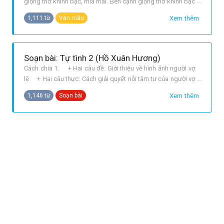
giọng thơ khinh bạc, mỉa mai. Bên cạnh giọng thơ khinh bạc
ấy, ta lại bắt gặp một trong những bài thơ tả cảnh ngụ tình
Xem thêm
1,111 từ
Văn mẫu
khá sâu sắc và ý tứ chân thành nhằm giãi bày tâm sự của
mình. Bài thơ “Tự tình II là một trường hợp như vậy! II. THÂN
BÀI. A.
Soạn bài: Tự tình 2 (Hồ Xuân Hương)
Cách chia 1: + Hai câu đề: Giới thiệu về hình ảnh người vợ
lẽ + Hai câu thực: Cách giải quyết nỗi tâm tư của người vợ
lẽ + Hai câu luận: Khát khao tìm đến hạnh phúc của người
Xem thêm
1,146 từ
Soạn bài
phụ nữ + Hai câu kết: Quy luật khắc nghiệt của thời gian
và tuổi trẻ Cách chia 2: + Phần 1 4 câu đầu: t