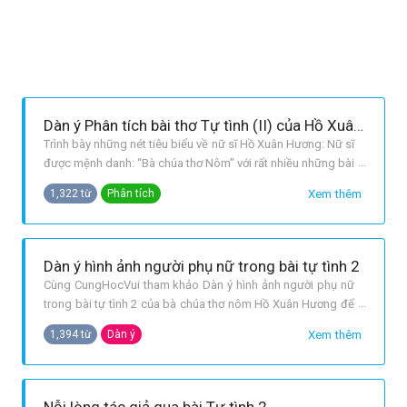
Dàn ý Phân tích bài thơ Tự tình (II) của Hồ Xuân Hương
Trình bày những nét tiêu biểu về nữ sĩ Hồ Xuân Hương: Nữ sĩ
được mệnh danh: “Bà chúa thơ Nôm” với rất nhiều những bài
thơ thể hiện sự trân trọng vẻ đẹp và niềm cảm thông,
Xem thêm
1,322 từ
Phân tích
thương xót cho số phận những người phụ nữ Giới thiệu bài
thơ Tự tình II: Đây là một trong số 3 bài thơ trong chùm thơ
Tự tình t
Dàn ý hình ảnh người phụ nữ trong bài tự tình 2
Cùng CungHocVui tham khảo Dàn ý hình ảnh người phụ nữ
trong bài tự tình 2 của bà chúa thơ nôm Hồ Xuân Hương để
hiểu về số phận người phụ nữ và
Xem thêm
1,394 từ
Dàn ý