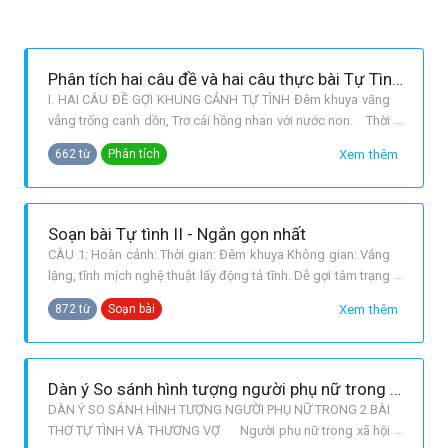
Phân tích hai câu đề và hai câu thực bài Tự Tình (II) của Hồ Xuân Hương.
I. HAI CÂU ĐỀ GỢI KHUNG CẢNH TỰ TÌNH Đêm khuya văng
vẳng trống canh dồn, Trơ cái hồng nhan với nước non. Thời
gian lúc nửa đêm nên không gian thật vắng lặng, tịch mịch,
Xem thêm
662 từ
Phân tích
chỉ nghe tiếng trống cầm canh từ xa vẳng lại, vạn vật đã
chìm sâu trong giấc ngủ, chỉ có nhà thơ còn trăn trở thao
thức với tâm
Soạn bài Tự tình II - Ngắn gọn nhất
CÂU 1: Hoàn cảnh: Thời gian: Đêm khuya Không gian: Vắng
lặng, tĩnh mịch nghệ thuật lấy động tả tĩnh. Dễ gợi tâm trạng
Lòng người: trơ trọi, từ “Trơ” đi liền với “cái hồng nhan” đảo
Xem thêm
872 từ
Soạn bài
ngữ ⟹ Xót xa, bẽ bàng. Hình ảnh tương phản: Cái hồng
nhan nhỏ bé hữu hạn >< nước non to lớn vô hạn Cô đơn, lẻ
loi
Dàn ý So sánh hình tượng người phụ nữ trong 2 bài thơ Tự tình và Thương vợ
DÀN Ý SO SÁNH HÌNH TƯỢNG NGƯỜI PHỤ NỮ TRONG 2 BÀI
THƠ TỰ TÌNH VÀ THƯƠNG VỢ Người phụ nữ trong xã hội