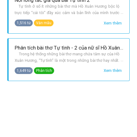
Nỗi lòng tác giả qua bài Tự tình 2
Tự tình ở số ít những bài thơ mà Hồ Xuân Hương bộc lộ
trực tiếp “cái tôi” đầy xúc cảm và bản lĩnh của mình trước
cuộc sống . Bài thơ mở đầu với một không gian: Đêm khuya
Xem thêm
1,516 từ
Văn mẫu
văng vẳng trống canh dồn. Nhưng đấy cũng là một thời
gian. Nói đấy đủ hơn, Tự tình là tiêng lòng cất lên vào một
không – thờ
Phân tích bài thơ Tự tình - 2 của nữ sĩ Hồ Xuân Hương.
Trong hệ thống những bài thơ mang chứa tâm sự của Hồ
Xuân Hương, “Tự tình” là một trong những bài thơ hay nhất.
Bài thơ thể hiện nỗi buồn, nỗi cô đơn thấm thía của người
Xem thêm
1,649 từ
Phân tích
yêu đời, tràn đầy sức sống nhưng gặp cảnh ngộ éo le, một
con người luôn khao khát tình yêu nhưng chỉ gặp toàn dang
dở, bất hạn