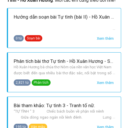
Tình - Hồ Xuân Hương
. Mời các em cùng theo dõi nhé!
Hướng dẫn soạn bài Tự tình (bài II) - Hồ Xuân Hương
Xem thêm
0 từ
Soạn bài
Phân tích bài thơ Tự tình - Hồ Xuân Hương - Soạn văn 11
Hồ Xuân Hương bà chúa thơ Nôm của nền văn học Việt Nam
được biết đến qua nhiều bài thơ đặc sắc, nổi bật trong số
đó là bài thơ Tự tình. Sau đây, Cunghocvui xin gửi đến các
Xem thêm
2,821 từ
Phân tích
bạn bài Phân tích bài thơ Tự tình hay nhất và đầy đủ nhất.
Cùng tham khảo qua bài viết dưới đây nhé!
Bài tham khảo: Tự tình 3 - Tranh tố nữ.
“TỰ TÌNH ” 3 Chiếc bách buồn về phận nổi nênh
Giữa dòng ngao ngán nỗi lênh đênh. Lưng
khoang tình nghĩa đường lai láng, Nửa mạn phong ba
Xem thêm
195 từ
Văn mẫu