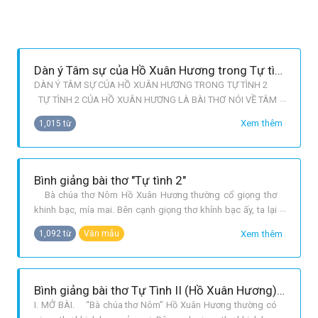
Dàn ý Tâm sự của Hồ Xuân Hương trong Tự tình 2
DÀN Ý TÂM SỰ CỦA HỒ XUÂN HƯƠNG TRONG TỰ TÌNH 2
TỰ TÌNH 2 CỦA HỒ XUÂN HƯƠNG LÀ BÀI THƠ NÓI VỀ TÂM
TRẠNG CỦA BÀ VÀ CŨNG LÀ TÂM TRẠNG CHUNG CỦA
Xem thêm
1,015 từ
NGƯỜI PHỤ NỮ THỜI BẤY GIỜ. CÙNG NHAU THAM KHẢO
DÀN Ý PHÂN TÍCH TÂM TRẠNG CỦA HỒ XUÂN HƯƠNG
TRONG BÀI TỰ TÌNH 2 ĐỂ HIỂU ĐƯỢC NHỮNG TÂM TRẠNG
CỦA NGƯỜI PHỤ
Bình giảng bài thơ "Tự tình 2"
Bà chúa thơ Nôm Hồ Xuân Hương thường cổ giọng thơ
khinh bạc, mía mai. Bên cạnh giọng thơ khỉnh bạc ấy, ta lại
bắt gặp một trong những bài thơ tả cảnh ngụ tình khá sâu
Xem thêm
1,092 từ
Văn mẫu
sắc và ỷ tứ chân thành nhằm giãi bày tâm sự của mình. Bài
thơ Tự tình II là một trường hợp như vậy! ĐÊM KHUYA CÔ
DƠN. Hai câu
Bình giảng bài thơ Tự Tình II (Hồ Xuân Hương) : Đêm khuya văng vẳng trống canh dồn .... Mảnh tình san sẻ tí con con.
I. MỞ BÀI. “Bà chúa thơ Nôm” Hồ Xuân Hương thường có