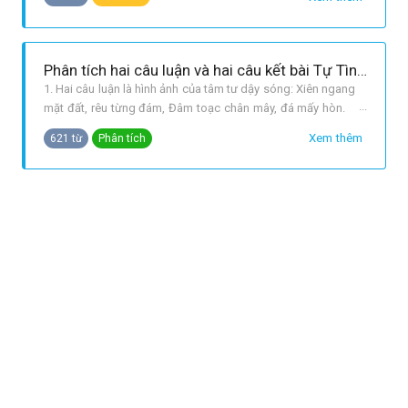
luống bập bềnh. Cầm lái mặc ai lăm đỗ bến. Dong lèo
thây kẻ rắp xuôi ghềnh. Ấy ai thăm ván cam lòng vậ
Phân tích hai câu luận và hai câu kết bài Tự Tình (II) của Hồ Xuân Hương.
1. Hai câu luận là hình ảnh của tâm tư dậy sóng: Xiên ngang
mặt đất, rêu từng đám, Đâm toạc chân mây, đá mấy hòn.
Tác giả đã dùng động từ mạnh: xiên ngang, đâm toạc để
Xem thêm
621 từ
Phân tích
miêu tả một thiên nhiên đầy sức sống. Biện pháp đảo ngừ
đã nhấn mạnh hành động dữ dội trong nỗi bi phẫn sâu xa.
Đó cũng là hình ả