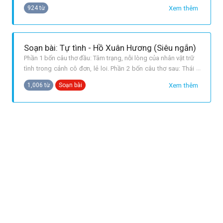
xưa với những phẩm chất tốt đẹp là nguồn cảm hứng sáng
Xem thêm
924 từ
tác vô tận cho thơ văn. Tự tình và Thương vợ là hai trong số
rất nhiều tác phẩm nói về vẻ đẹo trên. Cùng so sánh hình
ảnh người phụ nữ tron
Soạn bài: Tự tình - Hồ Xuân Hương (Siêu ngắn)
Phần 1 bốn câu thơ đầu: Tâm trạng, nỗi lòng của nhân vật trữ
tình trong cảnh cô đơn, lẻ loi. Phần 2 bốn câu thơ sau: Thái
độ vùng vẫy của nhân vật trước số phận nhưng vẫn không
Xem thêm
1,006 từ
Soạn bài
thể thoát khỏi nỗi sầu lẻ loi. CÂU 1 TRANG 19 SGK NGỮ VĂN
11 TẬP 1: Hoàn cảnh: nhân vật bị đặt trong không gian cô
đơn, tr