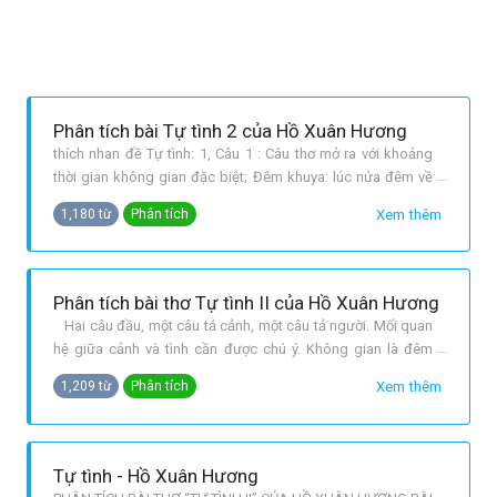
Phân tích bài Tự tình 2 của Hồ Xuân Hương
thích nhan đề Tự tình: 1, Câu 1 : Câu thơ mở ra với khoảng
thời gian không gian đặc biệt; Đêm khuya: lúc nửa đêm về
sáng, khi vạn vật chìm trong bóng tối Trên nền không gian
Xem thêm
1,180 từ
Phân tích
ấy nổi bật âm thanh tiếng trống điểm canh + “văng vẳng” từ
láy tượng thanh những âm thanh nhỏ từ xa vọng đến càng
gợi cái
Phân tích bài thơ Tự tình II của Hồ Xuân Hương
Hai câu đầu, một câu tả cảnh, một câu tả người. Mối quan
hệ giữa cảnh và tình cần được chú ý. Không gian là đêm
khuya thanh vắng, tiếng trống cầm canh vang lên như tăng
Xem thêm
1,209 từ
Phân tích
thêm sự vắng lặng, tô đậm trạng thái cô đơn của Xuân
Hương. Tiếng trống dồn cùng gây ấn tượng về nhịp đi gấp
gáp của thời gian,
Tự tình - Hồ Xuân Hương