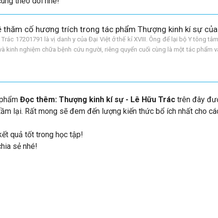
cùng theo dõi nhé!
c 17201791 là vị danh y của Đại Việt ở thế kỉ XVIII. Ông để lại bộ Y tông tâ
 và kinh nghiệm chữa bệnh cứu người, riêng quyển cuối cùng là một tác phẩm v
kinh kí sự. Bài Thăm cố hương nằm
c phẩm
Đọc thêm: Thượng kinh kí sự - Lê Hữu Trác
trên đây đư
tầm lại. Rất mong sẽ đem đến lượng kiến thức bổ ích nhất cho c
ết quả tốt trong học tập!
chia sẻ nhé!