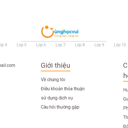
ớp 4
Lớp 5
Lớp 6
Lớp 7
Lớp 8
Lớp 9
Lớp 10
Giới thiệu
C
ail.com
h
Về chúng tôi
Điều khoản thỏa thuận
Hư
sử dụng dịch vụ
Gi
Câu hỏi thường gặp
Ph
Th
Đố