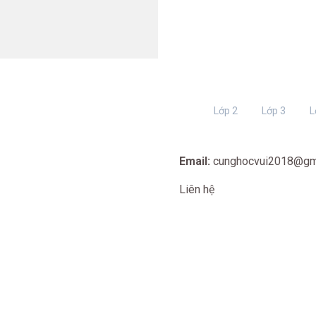
Lớp 2
Lớp 3
L
Email:
cunghocvui2018@gm
Liên hệ