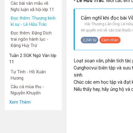
- Lê Hữu Trác
. Mời các em 
Các bài văn mẫu về
Nghị luận xã hội lớp 11
Đọc thêm: Thượng kinh
Hải Thượng Lãn Ông Lê Hữu Trá
kí sự - Lê Hữu Trác
66 quyển nói về các bài thuốc
Đọc thêm: Đặng Dịch
đặc sắc mang tựa đề Thượng 
trai ngôn hành lục -
2,241 từ
Cảm nhận
Đặng Huy Trứ
Tuần 2 SGK Ngữ Văn lớp
Loạt soạn văn, phân tích tá
11
Cunghocvui biên tập và sưu 
Tự Tình - Hồ Xuân
sinh.
Hương
Chúc các em học tập và đạt k
Câu cá mùa thu -
Nếu thấy hay, hãy ủng hộ và 
Nguyễn Khuyến
Xem Thêm