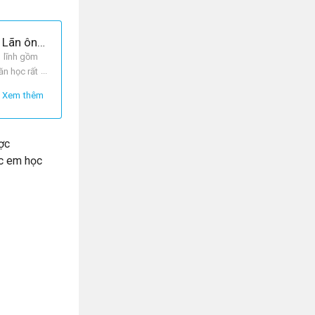
Cảm nghĩ khi đọc bài Về thăm cố hương trích trong tác phẩm Thượng kinh kí sự của Lãn ông Lê Hữu Trác.
m lĩnh gồm
ăn học rất
Xem thêm
ợc
ác em học