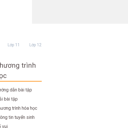
Lớp 11
Lớp 12
hương trình
ọc
ớng dẫn bài tập
ải bài tập
ương trình hóa học
ông tin tuyển sinh
 vui