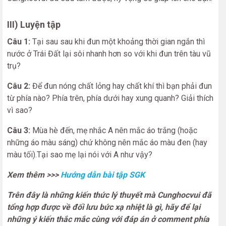
III) Luyện tập
Câu 1:
Tại sau sau khi đun một khoảng thời gian ngắn thì
nước ở Trái Đất lại sôi nhanh hơn so với khi đun trên tàu vũ
trụ?
Câu 2:
Để đun nóng chất lỏng hay chất khí thì bạn phải đun
từ phía nào? Phía trên, phía dưới hay xung quanh? Giải thích
vì sao?
Câu 3:
Mùa hè đến, mẹ nhắc A nên mắc áo trắng (hoặc
những áo màu sáng) chứ không nên mắc áo màu đen (hay
màu tối).Tại sao mẹ lại nói với A như vậy?
Xem thêm >>>
Hướng dẫn bài tập SGK
Trên đây là những kiến thức lý thuyết mà Cunghocvui đã
tổng hợp được về đối lưu bức xạ nhiệt là gì, hãy để lại
những ý kiến thắc mắc cùng với đáp án ở comment phía