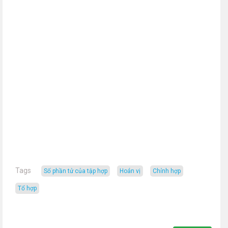
Tags
số phần tử của tập hợp
hoán vị
chỉnh hợp
tổ hợp