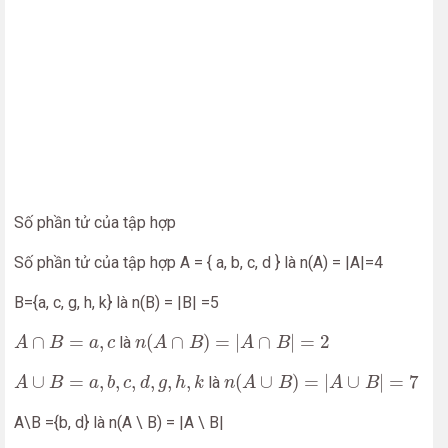
Số phần tử của tập hợp
Số phần tử của tập hợp A = { a, b, c, d } là n(A) = |A|=4
B={a, c, g, h, k} là n(B) = |B| =5
n
(
A
∩
B
)
=
|
A
∩
B
|
=
2
A
∩
B
=
a
,
c
∩
=
,
(
∩
)
=
|
∩
|
=
2
là
A
B
a
c
n
A
B
A
B
n
(
A
∪
B
)
=
|
A
∪
B
|
=
7
A
∪
B
=
a
,
b
,
c
,
d
,
g
,
h
,
k
∪
=
,
,
,
,
,
,
(
∪
)
=
|
∪
|
=
7
là
A
B
a
b
c
d
g
h
k
n
A
B
A
B
A\B ={b, d} là n(A \ B) = |A \ B|