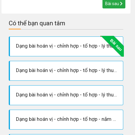
Bài sau
Có thể bạn quan tâm
Bài sau
Dạng bài hoán vị - chỉnh hợp - tổ hợp - lý thuyết quy tắc cộng tổ hợp
Dạng bài hoán vị - chỉnh hợp - tổ hợp - lý thuyết quy tắc nhân
Dạng bài hoán vị - chỉnh hợp - tổ hợp - lý thuyết giai thừa
Dạng bài hoán vị - chỉnh hợp - tổ hợp - nắm vững lý thuyết về hoán vị