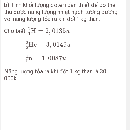
b) Tính khối lượng đơteri cần thiết để có thể
thu được năng lượng nhiệt hạch tương đương
với năng lượng tỏa ra khi đốt 1kg than.
1
2
H
=
2
,
0135
u
2
H
=
2
,
0135
Cho biết:
u
1
2
3
He
=
3
,
0149
u
3
He
=
3
,
0149
u
2
0
1
n
=
1
,
0087
u
1
n
=
1
,
0087
u
0
Năng lượng tỏa ra khi đốt 1 kg than là 30
000kJ.