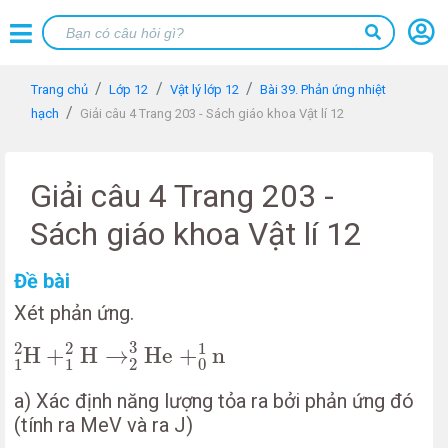
Trang chủ
Lớp 12
Vật lý lớp 12
Bài 39. Phản ứng nhiệt
hạch
Giải câu 4 Trang 203 - Sách giáo khoa Vật lí 12
Giải câu 4 Trang 203 -
Sách giáo khoa Vật lí 12
Đề bài
Xét phản ứng.
1
2
H
+
1
2
H
→
2
3
He
+
0
1
n
3
2
2
1
H
+
H
→
He
+
n
1
1
2
0
a) Xác định năng lượng tỏa ra bởi phản ứng đó
(tính ra MeV và ra J)