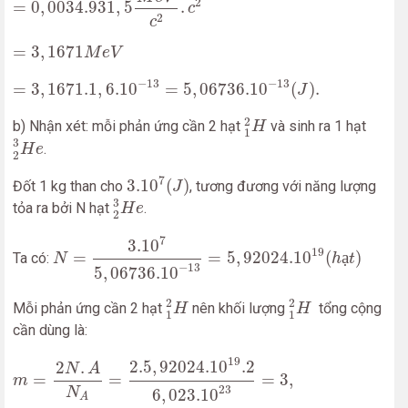
2
=
0
,
0034.931
,
5
.
c
2
c
=
3
,
1671
M
e
V
=
3
,
1671
M
e
V
=
3
,
1671.1
,
6.10
−
13
=
5
,
06736.10
−
13
(
J
)
.
−
13
−
13
=
3
,
1671.1
,
6.10
=
5
,
06736.10
(
)
.
J
1
2
H
2
b) Nhận xét: mỗi phản ứng cần 2 hạt
và sinh ra 1 hạt
H
1
2
3
H
e
3
.
H
e
2
3.10
7
(
J
)
7
3.10
(
)
Đốt 1 kg than cho
, tương đương với năng lượng
J
2
3
H
e
3
tỏa ra bởi N hạt
.
H
e
2
N
=
3.10
7
5
,
06736.10
−
13
=
5
,
92024.10
19
(
h
ạ
t
)
7
3.10
19
=
=
5
,
92024.10
(
ạ
)
Ta có:
N
h
t
−
13
5
,
06736.10
1
2
H
1
2
H
2
2
Mỗi phản ứng cần 2 hạt
nên khối lượng
tổng cộng
H
H
1
1
cần dùng là:
m
=
2
N
.
A
N
A
=
2.5
,
92024.10
19
.2
6
,
023.10
23
=
3
,
93.10
−
19
2.5
,
92024.10
.2
2
.
N
A
=
=
=
3
,
m
23
N
6
,
023.10
A