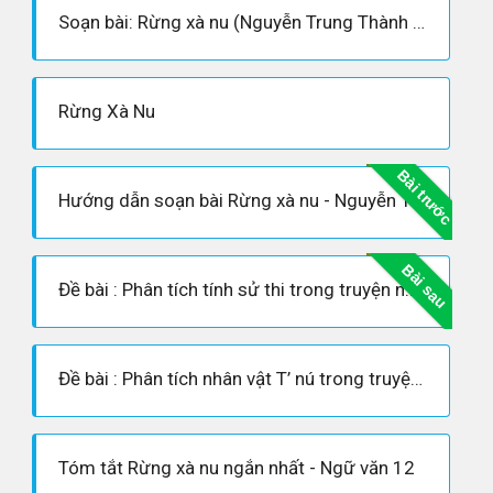
Soạn bài: Rừng xà nu (Nguyễn Trung Thành - Siêu ngắn)
Rừng Xà Nu
Bài trước
Hướng dẫn soạn bài Rừng xà nu - Nguyễn Trung Thành
Bài sau
Đề bài : Phân tích tính sử thi trong truyện ngắn “Rừng xà nu” của Nguyễn Trung Thành
Đề bài : Phân tích nhân vật T’ nú trong truyện ngắn “Rừng xà nu”
Tóm tắt Rừng xà nu ngắn nhất - Ngữ văn 12