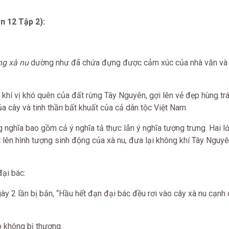
n 12 Tập 2):
g xà nu
dường như đã chứa đựng được cảm xúc của nhà văn và l
 khí vị khó quên của đất rừng Tây Nguyên, gợi lên vẻ đẹp hùng tr
a cây và tinh thần bất khuất của cả dân tộc Việt Nam.
nghĩa bao gồm cả ý nghĩa tả thực lẫn ý nghĩa tượng trưng. Hai lớ
 lên hình tượng sinh động của xà nu, đưa lại không khí Tây Nguy
đại bác:
ày 2 lần bị bắn, “Hầu hết đạn đại bác đều rơi vào cây xà nu cạnh
 không bị thương.