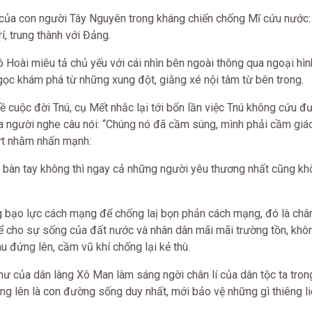
 của con người Tây Nguyên trong kháng chiến chống Mĩ cứu nước:
, trung thành với Đảng.
 Hoài miêu tả chủ yếu với cái nhìn bên ngoài thông qua ngoại hìn
ọc khám phá từ những xung đột, giằng xé nội tâm từ bên trong.
về cuộc đời Tnú, cụ Mết nhắc lại tới bốn lần việc Tnú không cứu đ
của người nghe câu nói: “Chúng nó đã cầm súng, mình phải cầm giá
ứt nhằm nhấn mạnh:
hai bàn tay không thì ngay cả những người yêu thương nhất cũng k
g bạo lực cách mạng để chống laị bọn phản cách mạng, đó là chân
Để cho sự sống của đất nước và nhân dân mãi mãi trường tồn, khô
u đứng lên, cầm vũ khí chống lại kẻ thù.
ư của dân làng Xô Man làm sáng ngời chân lí của dân tộc ta trong
ng lên là con đường sống duy nhất, mới bảo vệ những gì thiêng li