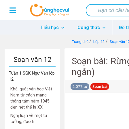
Tiểu học
Công thức
Đề t
Trang chủ
Lớp 12
Soạn văn 1
Soạn văn 12
Soạn bài: Rừn
ngắn)
Tuần 1 SGK Ngữ Văn lớp
12
2,077 từ
Soạn bài
Khái quát văn học Việt
Nam từ cách mạng
tháng tám năm 1945
đến hết thế kỉ XX
Nghị luận về một tư
tưởng, đạo lí