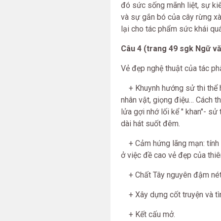
đó sức sống mãnh liệt, sự ki
và sự gắn bó của cây rừng xà
lại cho tác phẩm sức khái quá
Câu 4 (trang 49 sgk Ngữ vă
Vẻ đẹp nghệ thuật của tác p
+ Khuynh hướng sử thi thể hi
nhân vật, giọng điệu… Cách th
lửa gợi nhớ lối kể " khan"- s
dài hát suốt đêm.
+ Cảm hứng lãng mạn: tính lãn
ở việc đề cao vẻ đẹp của thiê
+ Chất Tây nguyên đậm nét: 
+ Xây dựng cốt truyện và tì
+ Kết cấu mở.