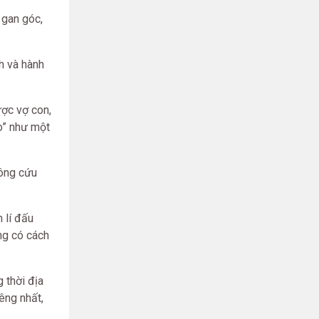
 gan góc,
h và hành
ược vợ con,
o” như một
hông cứu
 lí đấu
ng có cách
 thời địa
êng nhất,