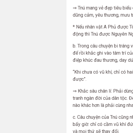
⇒ Tnú mang vẻ đẹp tiêu biểu
dũng cảm, yêu thương, mưu trí
* Nếu nhân vật A Phủ được Tô
động thì Tnú được Nguyên Ng
b. Trong câu chuyện bi tráng 
để rồi khắc ghi vào tâm trí 
điệp khúc đau thương, day d
“Khi chưa có vũ khí, chỉ có 
được”.
⇒ Khắc sâu chân lí: Phải dùn
tranh ngàn đời của dân tộc. 
nào khác hơn là phải cùng nha
c. Câu chuyện của Tnú cũng nh
bấy giờ: chỉ có cầm vũ khí đứ
và mọi thứ sẽ thay đổi.