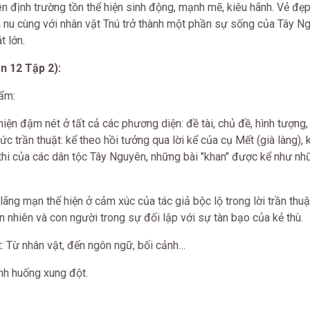
ên định trường tồn thể hiện sinh động, mạnh mẽ, kiêu hãnh. Vẻ đ
 nu cùng với nhân vật Tnú trở thành một phần sự sống của Tây 
t lớn.
n 12 Tập 2):
hẩm:
ện đậm nét ở tất cả các phương diện: đề tài, chủ đề, hình tượng,
ức trần thuật: kể theo hồi tưởng qua lời kể của cụ Mết (già làng),
ử thi của các dân tộc Tây Nguyên, những bài "khan" được kể như nh
g mạn thể hiện ở cảm xúc của tác giả bộc lộ trong lời trần thuật
n nhiên và con người trong sự đối lập với sự tàn bạo của kẻ thù.
Từ nhân vật, đến ngôn ngữ, bối cảnh…
nh huống xung đột.