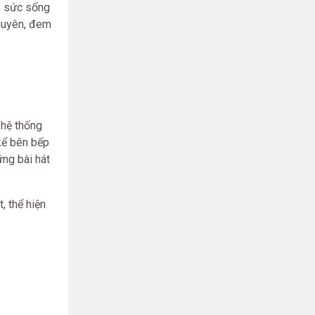
ẹp sức sống
Nguyên, đem
 hệ thống
 kể bên bếp
ững bài hát
, thể hiện