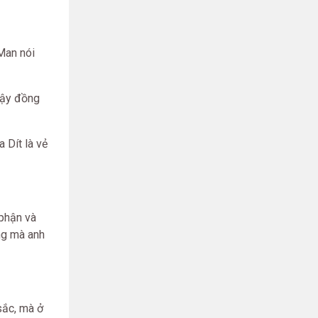
 Man nói
dậy đồng
 Dít là vẻ
 phận và
ng mà anh
sắc, mà ở