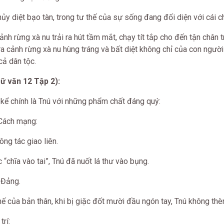
y diệt bạo tàn, trong tư thế của sự sống đang đối diện với cái ch
nh rừng xà nu trải ra hút tầm mắt, chạy tít tắp cho đến tận chân tr
i ra cảnh rừng xà nu hùng tráng và bất diệt không chỉ của con người
ả dân tộc.
ữ văn 12 Tập 2):
kể chính là Tnú với những phẩm chất đáng quý:
 Cách mạng:
g tác giao liên.
chĩa vào tai”, Tnú đã nuốt lá thư vào bụng.
 Đảng.
của bản thân, khi bị giặc đốt mười đầu ngón tay, Tnú không thè
rí: