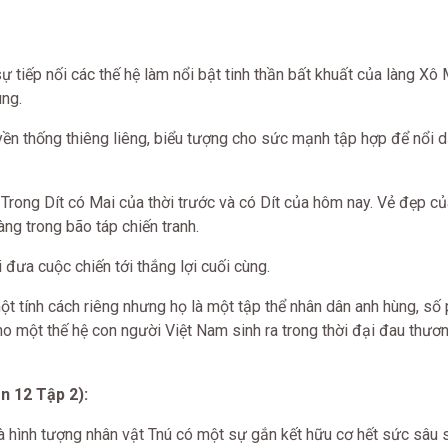
sự tiếp nối các thế hệ làm nổi bật tinh thần bất khuất của làng Xô
ung.
ền thống thiêng liêng, biểu tượng cho sức mạnh tập hợp để nổi 
. Trong Dít có Mai của thời trước và có Dít của hôm nay. Vẻ đẹp của
ng trong bão táp chiến tranh.
đưa cuộc chiến tới thắng lợi cuối cùng.
ột tính cách riêng nhưng họ là một tập thể nhân dân anh hùng, số
ho một thế hệ con người Việt Nam sinh ra trong thời đại đau thươ
n 12 Tập 2):
à hình tượng nhân vật Tnú có một sự gắn kết hữu cơ hết sức sâu 