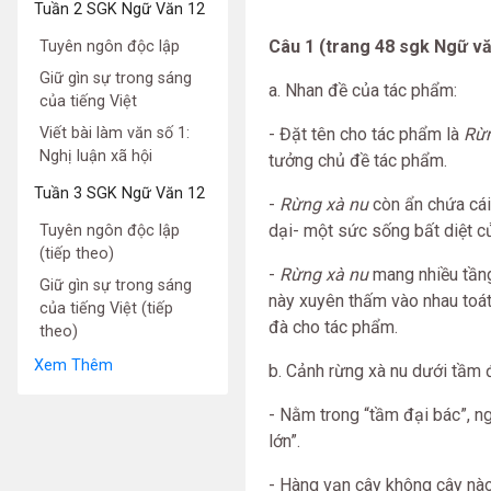
Tuần 2 SGK Ngữ Văn 12
Câu 1 (trang 48 sgk Ngữ vă
Tuyên ngôn độc lập
Giữ gìn sự trong sáng
a. Nhan đề của tác phẩm:
của tiếng Việt
Viết bài làm văn số 1:
- Đặt tên cho tác phẩm là
Rừn
Nghị luận xã hội
tưởng chủ đề tác phẩm.
Tuần 3 SGK Ngữ Văn 12
-
Rừng xà nu
còn ẩn chứa cái
dại- một sức sống bất diệt củ
Tuyên ngôn độc lập
(tiếp theo)
-
Rừng xà nu
mang nhiều tầng 
Giữ gìn sự trong sáng
này xuyên thấm vào nhau toát
của tiếng Việt (tiếp
đà cho tác phẩm.
theo)
Xem Thêm
b. Cảnh rừng xà nu dưới tầm 
- Nằm trong “tầm đại bác”, ng
lớn”.
- Hàng vạn cây không cây nào