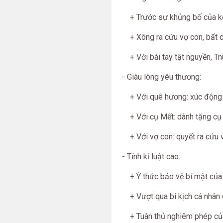
+ Trước sự khủng bố của kẻ t
+ Xông ra cứu vợ con, bất c
+ Với bài tay tật nguyền, Tnú
- Giàu lòng yêu thương:
+ Với quê hương: xúc động k
+ Với cụ Mết: dành tặng cụ 
+ Với vợ con: quyết ra cứu vợ
- Tính kỉ luật cao:
+ Ý thức bảo vệ bí mật của Tổ
+ Vượt qua bi kịch cá nhân 
+ Tuân thủ nghiêm phép của 