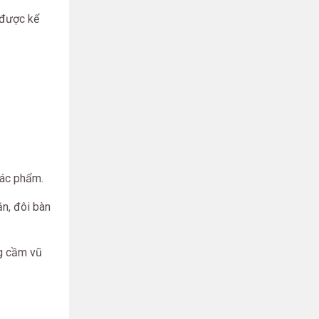
 được kể
tác phẩm.
ặn, đôi bàn
ng cầm vũ