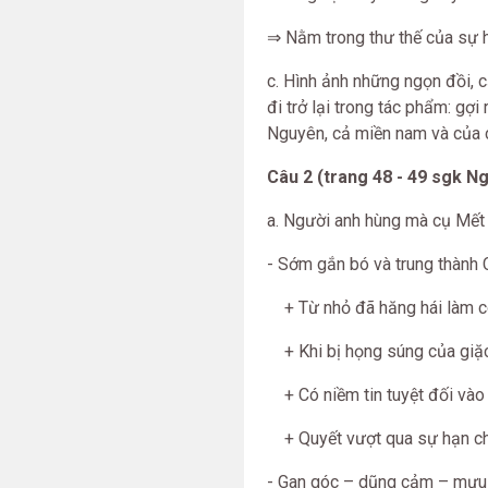
⇒ Nằm trong thư thế của sự hủ
c. Hình ảnh những ngọn đồi, cả
đi trở lại trong tác phẩm: gợ
Nguyên, cả miền nam và của c
Câu 2 (trang 48 - 49 sgk Ng
a. Người anh hùng mà cụ Mết 
- Sớm gắn bó và trung thành
+ Từ nhỏ đã hăng hái làm côn
+ Khi bị họng súng của giặc “
+ Có niềm tin tuyệt đối vào
+ Quyết vượt qua sự hạn chế 
- Gan góc – dũng cảm – mưu t