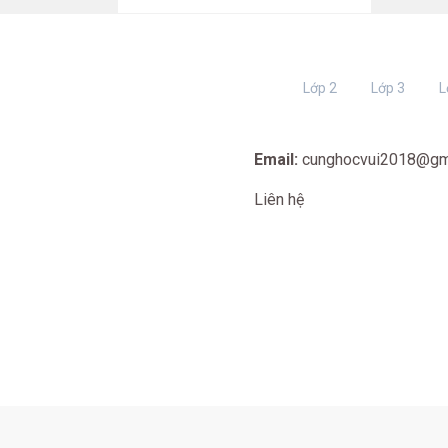
Lớp 2
Lớp 3
L
Email:
cunghocvui2018@gm
Liên hệ