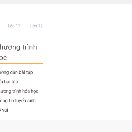
Lớp 11
Lớp 12
hương trình
ọc
ớng dẫn bài tập
ải bài tập
ương trình hóa học
ông tin tuyển sinh
 vui