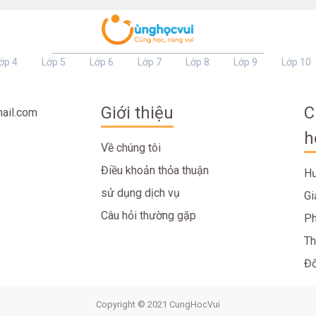
ớp 4
Lớp 5
Lớp 6
Lớp 7
Lớp 8
Lớp 9
Lớp 10
Giới thiệu
C
ail.com
h
Về chúng tôi
Điều khoản thỏa thuận
Hư
sử dụng dịch vụ
Gi
Câu hỏi thường gặp
Ph
Th
Đố
Copyright © 2021 CungHocVui