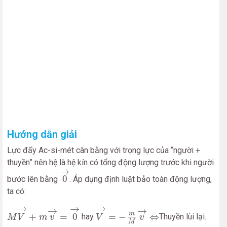
Hướng dẫn giải
Lực đẩy Ac-si-mét cân bằng với trọng lực của “người +
thuyền” nên hệ là hệ kín có tổng động lượng trước khi người
0
→
→
0
bước lên bằng
. Áp dụng định luật bảo toàn động lượng,
ta có:
M
V
→
+
m
v
→
=
0
→
V
→
=
−
m
M
v
→
⇔
→
→
→
→
→
m
+
=
0
=
−
⇔
hay
Thuyền lùi lại.
M
V
m
v
V
v
M