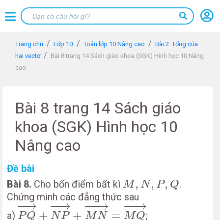
Trang chủ
Lớp 10
Toán lớp 10 Nâng cao
Bài 2. Tổng của
hai vectơ
Bài 8 trang 14 Sách giáo khoa (SGK) Hình học 10 Nâng
cao
Bài 8 trang 14 Sách giáo
khoa (SGK) Hình học 10
Nâng cao
Đề bài
M
,
N
,
P
,
Q
,
,
,
Bài 8.
Cho bốn điểm bất kì
.
M
N
P
Q
Chứng minh các đẳng thức sau
P
Q
→
+
N
P
→
+
M
N
→
=
M
Q
→
−
−
→
−
−
→
−
−−
→
−
−
→
+
+
=
a)
;
P
Q
N
P
M
N
M
Q