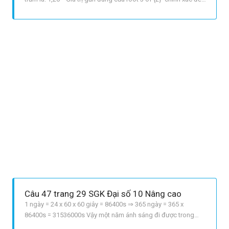
hàng phần nghìn là: 1,260 b root 3 of {100} approx 4,64 chính
xác đến hàng phần trăm root 3 of {100} approx 4,642 chính
xác đến hàng phần nghìn
Câu 47 trang 29 SGK Đại số 10 Nâng cao
1 ngày = 24 x 60 x 60 giây = 86400s ⇒ 365 ngày = 365 x
86400s = 31536000s Vậy một năm ánh sáng đi được trong
chân không là: 300000 x 31536000 = 9460800000000km =