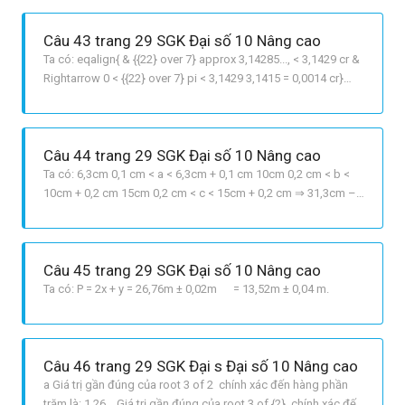
Câu 43 trang 29 SGK Đại số 10 Nâng cao
Ta có: eqalign{ & {{22} over 7} approx 3,14285..., < 3,1429 cr &
Rightarrow 0 < {{22} over 7} pi < 3,1429 3,1415 = 0,0014 cr}
Vậy sai số tuyệt đối nhỏ hơn 1,4.103
Câu 44 trang 29 SGK Đại số 10 Nâng cao
Ta có: 6,3cm 0,1 cm < a < 6,3cm + 0,1 cm 10cm 0,2 cm < b <
10cm + 0,2 cm 15cm 0,2 cm < c < 15cm + 0,2 cm ⇒ 31,3cm –
0,5 cm < P < 31,3cm + 0,5 cm P = a + b + c Vậy P = 31,3cm ±
0,5 cm
Câu 45 trang 29 SGK Đại số 10 Nâng cao
Ta có: P = 2x + y = 26,76m ± 0,02m = 13,52m ± 0,04 m.
Câu 46 trang 29 SGK Đại s Đại số 10 Nâng cao
a Giá trị gần đúng của root 3 of 2 chính xác đến hàng phần
trăm là: 1,26 Giá trị gần đúng của root 3 of {2} chính xác đến