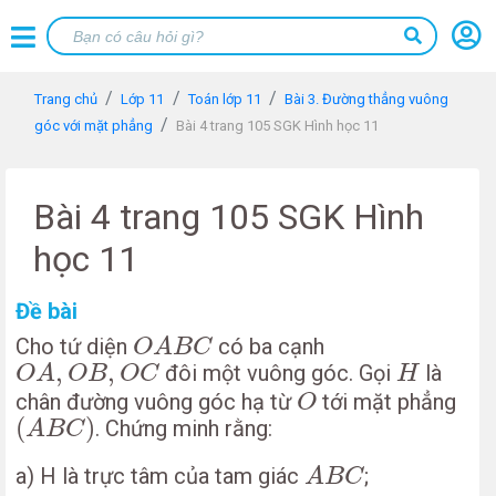
Trang chủ
Lớp 11
Toán lớp 11
Bài 3. Đường thẳng vuông
góc với mặt phẳng
Bài 4 trang 105 SGK Hình học 11
Bài 4 trang 105 SGK Hình
học 11
Đề bài
O
A
B
C
Cho tứ diện
có ba cạnh
O
A
B
C
O
A
,
O
B
,
O
C
H
,
,
đôi một vuông góc. Gọi
là
O
A
O
B
O
C
H
O
chân đường vuông góc hạ từ
tới mặt phẳng
O
(
A
B
C
)
(
)
. Chứng minh rằng:
A
B
C
A
B
C
a) H là trực tâm của tam giác
;
A
B
C