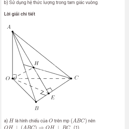
b) Sử dụng hệ thức lượng trong tam giác vuông.
Lời giải chi tiết
(
A
B
C
)
H
O
(
)
a)
là hình chiếu của
trên mp
nên
H
O
A
B
C
O
H
⊥
(
A
B
C
)
⇒
O
H
⊥
B
C
⊥
(
)
⇒
⊥
. (1)
O
H
A
B
C
O
H
B
C