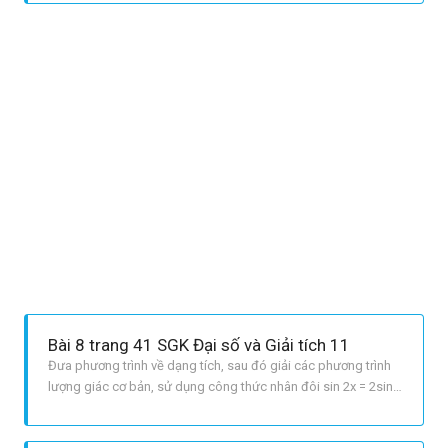
trình lượng giác cơ bản của hàm sin. LỜI GIẢI CHI TIẾT Điều
kiện: cos2x ≠ 0 ⇔ sin2x ≠ ± 1 Ta có: {{c
Bài 8 trang 41 SGK Đại số và Giải tích 11
Đưa phương trình về dạng tích, sau đó giải các phương trình
lượng giác cơ bản, sử dụng công thức nhân đôi sin 2x = 2sin
xcos x. Sau khi tìm được các họ nghiệm, đối với mỗi họ
nghiệm ta tìm nghiệm dương nhỏ nhất và chọn đáp án đúng.