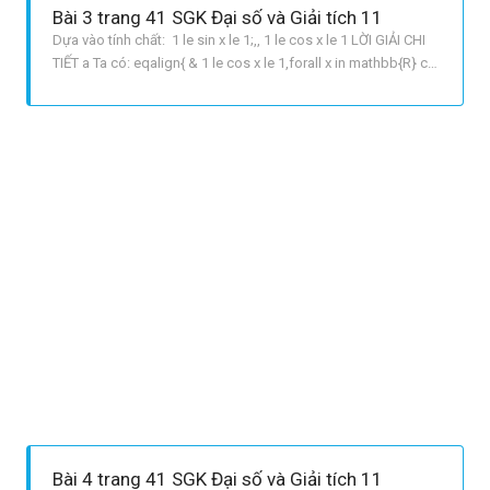
Bài 3 trang 41 SGK Đại số và Giải tích 11
Dựa vào tính chất: 1 le sin x le 1;,, 1 le cos x le 1 LỜI GIẢI CHI
TIẾT a Ta có: eqalign{ & 1 le cos x le 1,forall x in mathbb{R} cr
& Leftrightarrow 0 le 1 + cos x le 2 Leftrightarrow 0 le 21 + cos
x le 4 cr & Leftrightarrow 1 le sqrt {21 + cos x} + 1 le 3 cr}
Bài 4 trang 41 SGK Đại số và Giải tích 11