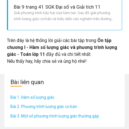
LỜI GIẢI CHI TIẾT Ta có: sinx + sin2x = cosx + 2cos^2x ⇔ si
Bài 9 trang 41 SGK Đại số và Giải tích 11
Giải phương trình bậc hai của hàm tan. Sau đó giải phương
trình lượng giác cơ bản và biểu diễn các nghiệm trên đường
tròn lượng giác. LỜI GIẢI CHI TIẾT Ta có: begin{array}{l} 2{tan
^2}x + 5tan x + 3 = 0 Leftrightarrow left[ begin{array}{l} tan x = 1
tan x = frac{3}{2} end{array} righ
Trên đây là hệ thống lời giải các bài tập trong
Ôn tập
chương I - Hàm số lượng giác và phương trình lượng
giác - Toán lớp 11
đầy đủ và chi tiết nhất.
Nếu thấy hay, hãy chia sẻ và ủng hộ nhé!
Bài liên quan
Bài 1. Hàm số lượng giác
Bài 2. Phương trình lượng giác cơ bản
Bài 3. Một số phương trình lượng giác thường gặp