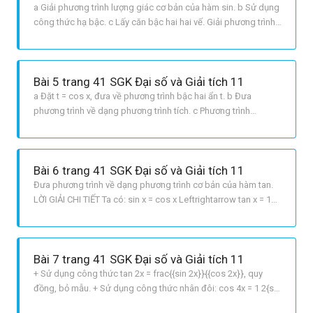
a Giải phương trình lượng giác cơ bản của hàm sin. b Sử dụng
công thức hạ bậc. c Lấy căn bậc hai hai vế. Giải phương trình
lượng giác cơ bản của hàm cot. d Giải phương trình lượng
giác cơ bản của hàm tan. LỜI GIẢI CHI TIẾT a Ta có: eqalign{ &
sin x + 1 = {2 over 3} cr & Leftrightarrow left[
Bài 5 trang 41 SGK Đại số và Giải tích 11
a Đặt t = cos x, đưa về phương trình bậc hai ẩn t. b Đưa
phương trình về dạng phương trình tích. c Phương trình
dạng asin x + bcos x = c, chia cả 2 vế cho sqrt {{a^2} + {b^2}} d
Biến đổi, quy đồng, đưa phương trình về dạng phương trình
bậc cao đối với 1 hàm số lượng giác. LỜI GIẢI CHI TIẾ
Bài 6 trang 41 SGK Đại số và Giải tích 11
Đưa phương trình về dạng phương trình cơ bản của hàm tan.
LỜI GIẢI CHI TIẾT Ta có: sin x = cos x Leftrightarrow tan x = 1
Leftrightarrow x = frac{pi }{4} + kpi ,,left {k in Z} right Vì x ∈ [π,
π] nên: pi le frac{pi }{4} + kpi le pi Leftrightarrow 1 le frac{1}
{4} +
Bài 7 trang 41 SGK Đại số và Giải tích 11
+ Sử dụng công thức tan 2x = frac{{sin 2x}}{{cos 2x}}, quy
đồng, bỏ mẫu. + Sử dụng công thức nhân đôi: cos 4x = 1 2{sin
^2}2x + Giải phương trình bậc hai của sin 2x. + Giải phương