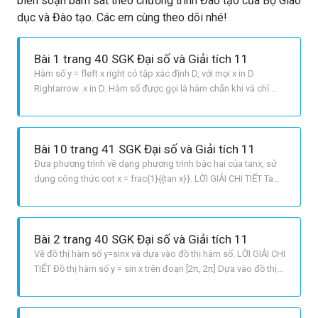
biên soạn bám sát theo chương trình Đào tạo của Bộ Giáo
dục và Đào tạo. Các em cùng theo dõi nhé!
Bài 1 trang 40 SGK Đại số và Giải tích 11
Hàm số y = fleft x right có tập xác định D, với mọi x in D
Rightarrow x in D. Hàm số được gọi là hàm chẵn khi và chỉ
khi: fleft x right = fleft { x} right Hàm số được gọi là hàm lẻ khi
và chỉ khi: fleft x right = fleft { x} right Lưu ý: Các hàm y = sin
x,,,y = tan x,
Bài 10 trang 41 SGK Đại số và Giải tích 11
Đưa phương trình về dạng phương trình bậc hai của tanx, sử
dụng công thức cot x = frac{1}{{tan x}}. LỜI GIẢI CHI TIẾT Ta
có: eqalign{ & 2tan x 2cot x 3 = 0 cr & Leftrightarrow 2tan x {2
over {tan x}} 3 = 0 cr & Rightarrow 2{tan ^2}x 3tan x 2 = 0 cr &
Leftrightarrow left
Bài 2 trang 40 SGK Đại số và Giải tích 11
Vẽ đồ thị hàm số y=sinx và dựa vào đồ thị hàm số. LỜI GIẢI CHI
TIẾT Đồ thị hàm số y = sin x trên đoạn [2π, 2π] Dựa vào đồ thị
hàm số y = sinx a Những giá trị của x ∈ left[ {{{ 3pi } over 2},2pi
} right] để hàm số y = sin x nhận giá trị bằng 1 là: x = {{ pi }
over 2};x = {{