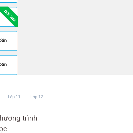
Bài sau
Câu 2 trang 43 Sách giáo khoa Sinh học 9
Câu 4 trang 43 Sách giáo khoa Sinh học 9
Lớp 11
Lớp 12
hương trình
ọc