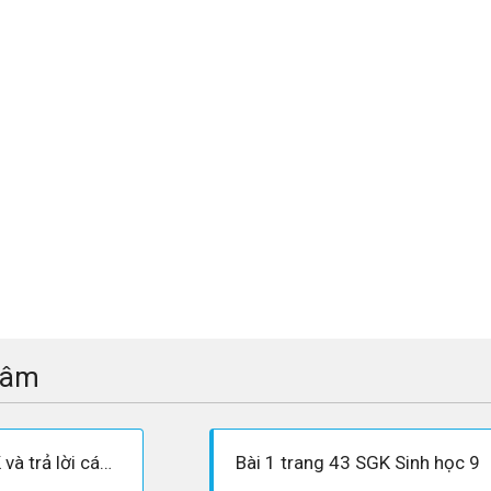
tâm
Quan sát hình 13 SGK và trả lời các câu hỏi sau:
Bài 1 trang 43 SGK Sinh học 9