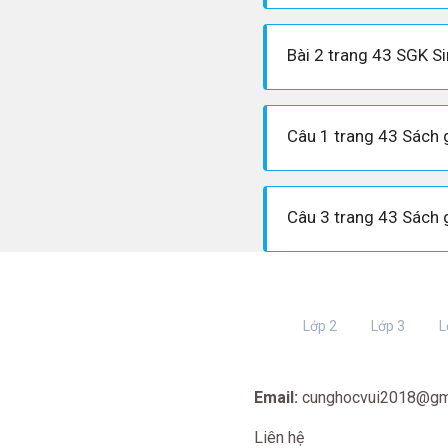
Bài 2 trang 43 SGK S
Lớp 2
Lớp 3
L
Email:
cunghocvui2018@gm
Liên hệ