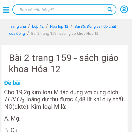
Trang chủ
Lớp 12
Hóa lớp 12
Bài 35. Đồng và hợp chất
của đồng
Bài 2 trang 159 - sách giáo khoa Hóa 12
Bài 2 trang 159 - sách giáo
khoa Hóa 12
Đề bài
Cho 19,2g kim loại M tác dụng với dung dịch
H
N
O
3
loãng dư thu được 4,48 lít khí duy nhất
H
N
O
3
NO(đktc). Kim loại M là:
A. Mg.
B. Cu.