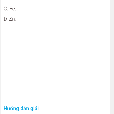
C. Fe.
D. Zn.
Hướng dẫn giải
n
N
O
=
4
,
48
22
,
4
=
0
,
2
(
m
o
l
)