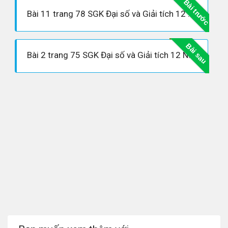
Bài trước
Bài 11 trang 78 SGK Đại số và Giải tích 12 Nâng cao
Bài sau
Bài 2 trang 75 SGK Đại số và Giải tích 12 Nâng cao