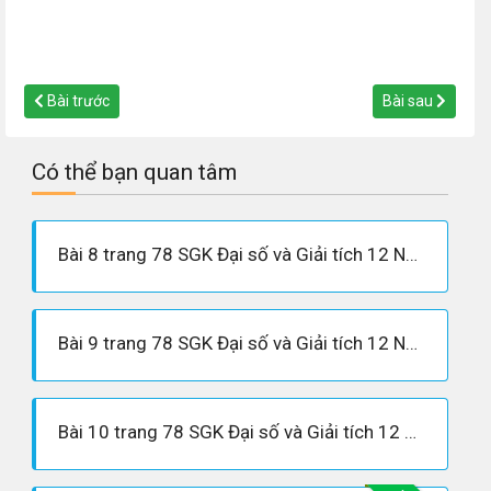
Bài trước
Bài sau
Có thể bạn quan tâm
Bài 8 trang 78 SGK Đại số và Giải tích 12 Nâng cao
Bài 9 trang 78 SGK Đại số và Giải tích 12 Nâng cao
Bài 10 trang 78 SGK Đại số và Giải tích 12 Nâng cao