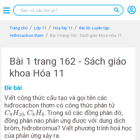
Trang chủ
Lớp 11
Hóa lớp 11
Bài 36. Luyện tập:
Hiđrocacbon thơm
Bài 1 trang 162 - Sách giáo khoa Hóa 11
Bài 1 trang 162 - Sách giáo
khoa Hóa 11
Đề bài
Viết công thức cấu tạo và gọi tên các
hiđrocacbon thơm có công thức phân tử
C
8
H
10
C
8
H
8
,
. Trong số các đồng phân đó,
C
H
C
H
8
10
8
8
đồng phân nào phản ứng được với: dung dịch
brôm, hiđrobromua? Viết phương trình hoá học
của phản ứng xảy ra.