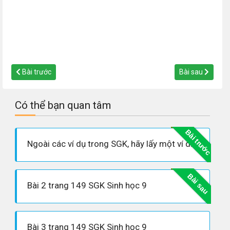
Bài trước
Bài sau
Có thể bạn quan tâm
Bài trước
Ngoài các ví dụ trong SGK, hãy lấy một ví dụ về quan hệ giữa ngoại cảnh ảnh hưởng tới số lượng cá thể của một quần thể trong quần xã. Theo em, khi nào thì có sự cân bằng sinh học trong quần xã?
Bài sau
Bài 2 trang 149 SGK Sinh học 9
Bài 3 trang 149 SGK Sinh học 9