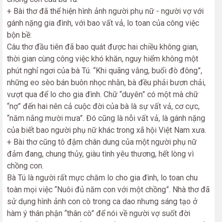
+ Bài thơ đã thể hiện hình ảnh người phụ nữ - người vợ với
gánh nặng gia đình, với bao vất vả, lo toan của công việc
bộn bề:
Câu thơ đầu tiên đã bao quát được hai chiều không gian,
thời gian cùng công việc khó khăn, nguy hiểm không một
phút nghỉ ngơi của bà Tú. “Khi quãng vắng, buổi đò đông”,
những eo sèo bán buôn nhọc nhằn, bà đều phải bươn chải,
vượt qua để lo cho gia đình. Chữ “duyên” có một mà chữ
“nợ” đến hai nên cả cuộc đời của bà là sự vất vả, cơ cực,
“năm nắng mười mưa”. Đó cũng là nỗi vất vả, là gánh nặng
của biết bao người phụ nữ khác trong xã hội Việt Nam xưa.
+ Bài thơ cũng tô đậm chân dung của một người phụ nữ
đảm đang, chung thủy, giàu tình yêu thương, hết lòng vì
chồng con.
Bà Tú là người rất mực chăm lo cho gia đình, lo toan chu
toàn mọi việc “Nuôi đủ năm con với một chồng”. Nhà thơ đã
sử dụng hình ảnh con cò trong ca dao nhưng sáng tạo ở
hàm ý thân phận “thân cò” để nói về người vợ suốt đời