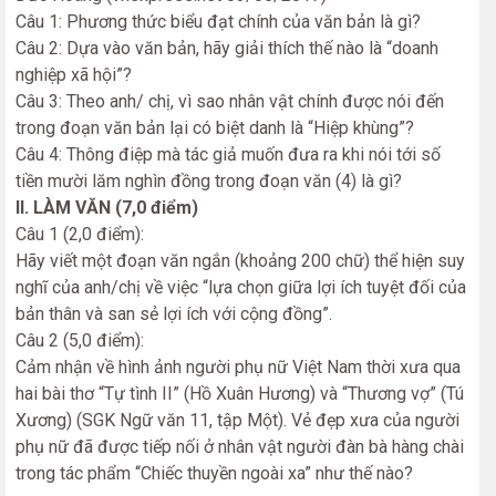
Câu 1: Phương thức biểu đạt chính của văn bản là gì?
Câu 2: Dựa vào văn bản, hãy giải thích thế nào là “doanh
nghiệp xã hội”?
Câu 3: Theo anh/ chị, vì sao nhân vật chính được nói đến
trong đoạn văn bản lại có biệt danh là “Hiệp khùng”?
Câu 4: Thông điệp mà tác giả muốn đưa ra khi nói tới số
tiền mười lăm nghìn đồng trong đoạn văn (4) là gì?
II. LÀM VĂN (7,0 điểm)
Câu 1 (2,0 điểm):
Hãy viết một đoạn văn ngắn (khoảng 200 chữ) thể hiện suy
nghĩ của anh/chị về việc “lựa chọn giữa lợi ích tuyệt đối của
bản thân và san sẻ lợi ích với cộng đồng”.
Câu 2 (5,0 điểm):
Cảm nhận về hình ảnh người phụ nữ Việt Nam thời xưa qua
hai bài thơ “Tự tình II” (Hồ Xuân Hương) và “Thương vợ” (Tú
Xương) (SGK Ngữ văn 11, tập Một). Vẻ đẹp xưa của người
phụ nữ đã được tiếp nối ở nhân vật người đàn bà hàng chài
trong tác phẩm “Chiếc thuyền ngoài xa” như thế nào?