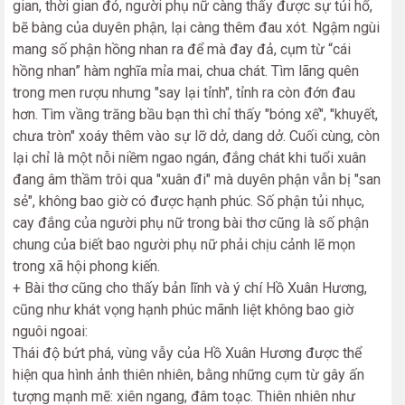
gian, thời gian đó, người phụ nữ càng thấy được sự tủi hổ,
bẽ bàng của duyên phận, lại càng thêm đau xót. Ngậm ngùi
mang số phận hồng nhan ra để mà đay đả, cụm từ “cái
hồng nhan” hàm nghĩa mỉa mai, chua chát. Tìm lãng quên
trong men rượu nhưng "say lại tỉnh", tỉnh ra còn đớn đau
hơn. Tìm vầng trăng bầu bạn thì chỉ thấy "bóng xế", "khuyết,
chưa tròn" xoáy thêm vào sự lỡ dở, dang dở. Cuối cùng, còn
lại chỉ là một nỗi niềm ngao ngán, đắng chát khi tuổi xuân
đang âm thầm trôi qua "xuân đi" mà duyên phận vẫn bị "san
sẻ", không bao giờ có được hạnh phúc. Số phận tủi nhục,
cay đắng của người phụ nữ trong bài thơ cũng là số phận
chung của biết bao người phụ nữ phải chịu cảnh lẽ mọn
trong xã hội phong kiến.
+ Bài thơ cũng cho thấy bản lĩnh và ý chí Hồ Xuân Hương,
cũng như khát vọng hạnh phúc mãnh liệt không bao giờ
nguôi ngoai:
Thái độ bứt phá, vùng vẫy của Hồ Xuân Hương được thể
hiện qua hình ảnh thiên nhiên, bằng những cụm từ gây ấn
tượng mạnh mẽ: xiên ngang, đâm toạc. Thiên nhiên như