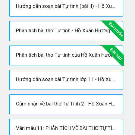
Hướng dẫn soạn bài Tự tình (bài II) - Hồ Xuân Hương
Bài trước
Phân tích bài thơ Tự tình - Hồ Xuân Hương - Soạn văn 11
Bài sau
Phân tích bài thơ Tự tình của Hồ Xuân Hương
Hướng dẫn soạn bài Tự tình lớp 11 - Hồ Xuân Hương
Cảm nhận về bài thơ Tự Tình 2 - Hồ Xuân Hương
Văn mẫu 11: PHÂN TÍCH VỀ BÀI THƠ TỰ TÌNH 2 HAY NHẤT, NGẮN GỌN, XÚC TÍCH