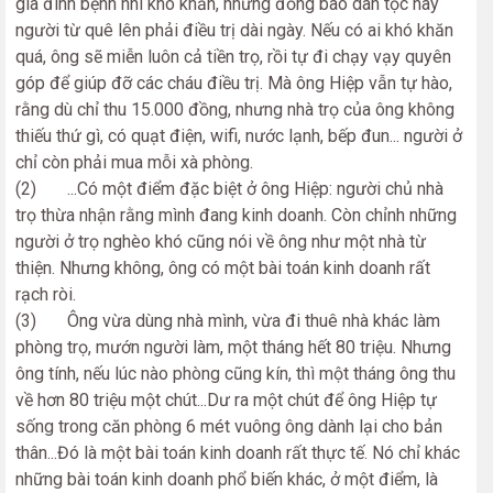
gia đình bệnh nhi khó khăn, những đồng bào dân tộc hay
người từ quê lên phải điều trị dài ngày. Nếu có ai khó khăn
quá, ông sẽ miễn luôn cả tiền trọ, rồi tự đi chạy vạy quyên
góp để giúp đỡ các cháu điều trị. Mà ông Hiệp vẫn tự hào,
rằng dù chỉ thu 15.000 đồng, nhưng nhà trọ của ông không
thiếu thứ gì, có quạt điện, wifi, nước lạnh, bếp đun... người ở
chỉ còn phải mua mỗi xà phòng.
(2) ...Có một điểm đặc biệt ở ông Hiệp: người chủ nhà
trọ thừa nhận rằng mình đang kinh doanh. Còn chỉnh những
người ở trọ nghèo khó cũng nói về ông như một nhà từ
thiện. Nhưng không, ông có một bài toán kinh doanh rất
rạch ròi.
(3) Ông vừa dùng nhà mình, vừa đi thuê nhà khác làm
phòng trọ, mướn người làm, một tháng hết 80 triệu. Nhưng
ông tính, nếu lúc nào phòng cũng kín, thì một tháng ông thu
về hơn 80 triệu một chút...Dư ra một chút để ông Hiệp tự
sống trong căn phòng 6 mét vuông ông dành lại cho bản
thân...Đó là một bài toán kinh doanh rất thực tế. Nó chỉ khác
những bài toán kinh doanh phổ biến khác, ở một điểm, là