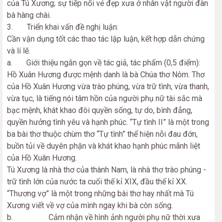
của Tú Xương; sự tiếp nối vẻ đẹp xưa ở nhân vật người đàn
bà hàng chài.
3. Triển khai vấn đề nghị luận:
Cần vận dụng tốt các thao tác lập luận, kết hợp dẫn chứng
và lí lẽ.
a. Giới thiệu ngắn gọn về tác giả, tác phẩm (0,5 điểm):
Hồ Xuân Hương được mệnh danh là bà Chúa thơ Nôm. Thơ
của Hồ Xuân Hương vừa trào phúng, vừa trữ tình, vừa thanh,
vừa tục, là tiếng nói tâm hồn của người phụ nữ tài sắc mà
bạc mệnh, khát khao đòi quyền sống, tự do, bình đẳng,
quyền hưởng tình yêu và hạnh phúc. “Tự tình II” là một trong
ba bài thơ thuộc chùm thơ “Tự tình” thể hiện nỗi đau đớn,
buồn tủi về duyên phận và khát khao hạnh phúc mãnh liệt
của Hồ Xuân Hương.
Tú Xương là nhà thơ của thành Nam, là nhà thơ trào phúng -
trữ tình lớn của nước ta cuối thế kỉ XIX, đầu thế kỉ XX.
“Thương vợ” là một trong những bài thơ hay nhất mà Tú
Xương viết về vợ của mình ngay khi bà còn sống.
b. Cảm nhận về hình ảnh người phụ nữ thời xưa