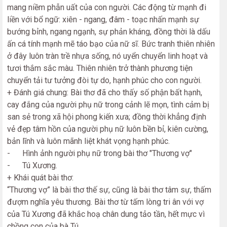
mang niềm phẫn uất của con người. Các động từ mạnh đi
liền với bổ ngữ: xiên - ngang, đâm - toạc nhấn mạnh sự
bướng bỉnh, ngang ngạnh, sự phản kháng, đồng thời là dấu
ấn cá tính mạnh mẽ táo bạo của nữ sĩ. Bức tranh thiên nhiên
ở đây luôn tràn trề nhựa sống, nó uyển chuyển linh hoạt và
tươi thắm sắc màu. Thiên nhiên trở thành phương tiện
chuyển tải tư tưởng đòi tự do, hạnh phúc cho con người.
+ Đánh giá chung: Bài thơ đã cho thấy số phận bất hạnh,
cay đắng của người phụ nữ trong cảnh lẽ mọn, tình cảm bị
san sẻ trong xã hội phong kiến xưa; đồng thời khẳng định
vẻ đẹp tâm hồn của người phụ nữ luôn bền bỉ, kiên cường,
bản lĩnh và luôn mãnh liệt khát vọng hạnh phúc.
- Hình ảnh người phụ nữ trong bài thơ "Thương vợ"
- Tú Xương.
+ Khái quát bài thơ:
“Thương vợ” là bài thơ thế sự, cũng là bài thơ tâm sự, thấm
đượm nghĩa yêu thương. Bài thơ từ tấm lòng tri ân với vợ
của Tú Xương đã khắc hoạ chân dung tảo tần, hết mực vì
chồng con của bà Tú.