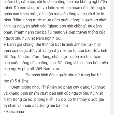
chăm chỉ, cặm cụi, chỉ lo cho chồng con mà không nghĩ đến
mình. Đó còn là người vợ luôn vượt lên hoàn cảnh, không lời
phàn nàn trách móc, oán hận mà giàu lòng vị tha và đức hi
sinh: “Năm nắng mười mưa dám quản công”; người vợ nhẫn
nhịn, tự nguyện gánh vác “giang sơn nhà chồng”: âu đành
phận. Phẩm hạnh của bà Tú mang vẻ đẹp truyền thống của
người phụ nữ Việt Nam nghìn đời.
+ Đánh giá chung: Bài thơ nổi bật là hình ảnh bà Tú - hiện
thân của cuộc đời vất vả lận đận, là hội tụ của bao đức tính
tốt đẹp: tần tảo, đảm đang, nhẫn nại... quên mình lo toan
cho cuộc sống của chồng con. Đó cũng là hình ảnh tiêu biểu
cho người phụ nữ Việt Nam xưa.
c. So sánh hình ảnh người phụ nữ trong hai bài
thơ (0,5 điểm):
- Điểm giống nhau: Thể hiện số phận cay đắng, tủi nhục
và khẳng định phẩm chất, bản lĩnh của người phụ nữ Việt
Nam trong xã hội phong kiến. Từ đó, có thể thấy được giá
trị nhân văn sâu sắc trong hai bài thơ.
- Khác nhau: