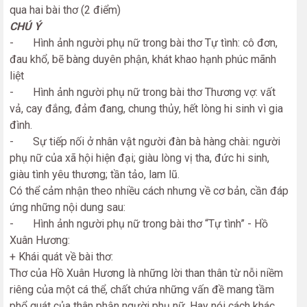
qua hai bài thơ (2 điểm)
CHÚ Ý
- Hình ảnh người phụ nữ trong bài thơ Tự tình: cô đơn,
đau khổ, bẽ bàng duyên phận, khát khao hạnh phúc mãnh
liệt
- Hình ảnh người phụ nữ trong bài thơ Thương vợ: vất
vả, cay đắng, đảm đang, chung thủy, hết lòng hi sinh vì gia
đình.
- Sự tiếp nối ở nhân vật người đàn bà hàng chài: người
phụ nữ của xã hội hiện đại; giàu lòng vị tha, đức hi sinh,
giàu tình yêu thương; tần tảo, lam lũ.
Có thể cảm nhận theo nhiều cách nhưng về cơ bản, cần đáp
ứng những nội dung sau:
- Hình ảnh người phụ nữ trong bài thơ “Tự tình” - Hồ
Xuân Hương:
+ Khái quát về bài thơ:
Thơ của Hồ Xuân Hương là những lời than thân từ nỗi niềm
riêng của một cá thể, chất chứa những vấn đề mang tầm
phổ quát của thân phận người phụ nữ. Hay nói cách khác,