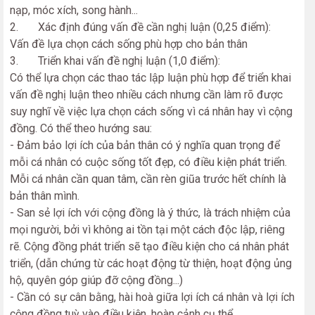
nạp, móc xích, song hành...
2. Xác định đúng vấn đề cần nghị luận (0,25 điểm):
Vấn đề lựa chọn cách sống phù hợp cho bản thân
3. Triển khai vấn đề nghị luận (1,0 điểm):
Có thể lựa chọn các thao tác lập luận phù hợp để triển khai
vấn đề nghị luận theo nhiều cách nhưng cần làm rõ được
suy nghĩ về việc lựa chọn cách sống vì cá nhân hay vì cộng
đồng. Có thể theo hướng sau:
- Đảm bảo lợi ích của bản thân có ý nghĩa quan trọng để
mỗi cá nhân có cuộc sống tốt đẹp, có điều kiện phát triển.
Mỗi cá nhân cần quan tâm, cần rèn giũa trước hết chính là
bản thân mình.
- San sẻ lợi ích với cộng đồng là ý thức, là trách nhiệm của
mọi người, bởi vì không ai tồn tại một cách độc lập, riêng
rẽ. Cộng đồng phát triển sẽ tạo điều kiện cho cá nhân phát
triển, (dẫn chứng từ các hoạt động từ thiện, hoạt động ủng
hộ, quyên góp giúp đỡ cộng đồng...)
- Cần có sự cân bằng, hài hoà giữa lợi ích cá nhân và lợi ích
cộng đồng tuỳ vào điều kiện, hoàn cảnh cụ thể.