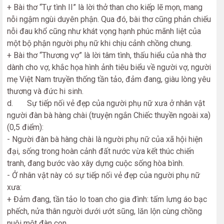
+ Bài thơ “Tự tình II” là lời thở than cho kiếp lẽ mọn, mang
nỗi ngậm ngùi duyên phận. Qua đó, bài thơ cũng phản chiếu
nỗi đau khổ cũng như khát vọng hạnh phúc mãnh liệt của
một bộ phận người phụ nữ khi chịu cảnh chồng chung.
+ Bài thơ “Thương vợ” là lời tâm tình, thấu hiểu của nhà thơ
dành cho vợ, khắc họa hình ảnh tiêu biểu về người vợ, người
mẹ Việt Nam truyền thống tần tảo, đảm đang, giàu lòng yêu
thương và đức hi sinh.
d. Sự tiếp nối vẻ đẹp của người phụ nữ xưa ở nhân vật
người đàn bà hàng chài (truyện ngắn Chiếc thuyền ngoài xa)
(0,5 điểm):
- Người đàn bà hàng chài là người phụ nữ của xã hội hiện
đại, sống trong hoàn cảnh đất nước vừa kết thúc chiến
tranh, đang bước vào xây dựng cuộc sống hòa bình.
- Ở nhân vật này có sự tiếp nối vẻ đẹp của người phụ nữ
xưa:
+ Đảm đang, tần tảo lo toan cho gia đình: tấm lưng áo bạc
phếch, nửa thân người dưới ướt sũng, lăn lộn cùng chồng
nuôi một đàn con.