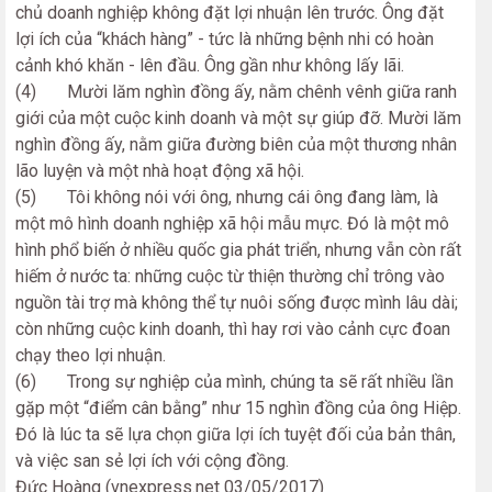
chủ doanh nghiệp không đặt lợi nhuận lên trước. Ông đặt
lợi ích của “khách hàng” - tức là những bệnh nhi có hoàn
cảnh khó khăn - lên đầu. Ông gần như không lấy lãi.
(4) Mười lăm nghìn đồng ấy, nằm chênh vênh giữa ranh
giới của một cuộc kinh doanh và một sự giúp đỡ. Mười lăm
nghìn đồng ấy, nằm giữa đường biên của một thương nhân
lão luyện và một nhà hoạt động xã hội.
(5) Tôi không nói với ông, nhưng cái ông đang làm, là
một mô hình doanh nghiệp xã hội mẫu mực. Đó là một mô
hình phổ biến ở nhiều quốc gia phát triển, nhưng vẫn còn rất
hiếm ở nước ta: những cuộc từ thiện thường chỉ trông vào
nguồn tài trợ mà không thể tự nuôi sống được mình lâu dài;
còn những cuộc kinh doanh, thì hay rơi vào cảnh cực đoan
chạy theo lợi nhuận.
(6) Trong sự nghiệp của mình, chúng ta sẽ rất nhiều lần
gặp một “điểm cân bằng” như 15 nghìn đồng của ông Hiệp.
Đó là lúc ta sẽ lựa chọn giữa lợi ích tuyệt đối của bản thân,
và việc san sẻ lợi ích với cộng đồng.
Đức Hoàng (vnexpress.net 03/05/2017)