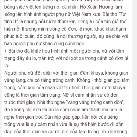
bằng việc viết lên tiếng nói cá nhân, Hồ Xuân Hương làm
sống lên hình ảnh người phụ nữ Việt Nam xưa. Bài thơ “Tự
tình II” là những nỗi niềm thầm kín, riêng tư của tác giả thể
hiện nỗi thương mình trong cô đơn, lẽ mọn, khao khát hạnh
phúc tuổi xuân, đó cũng là nỗi thương người, sự sẻ chia với
bao người phụ nữ khác cùng cảnh ngộ.
+ Bài thơ đã khắc họa hình ảnh một người phụ nữ với tâm
trạng đầy âu lo, trăn trở, với nỗi xót xa trong cảnh cô đơn lẻ
loi.
Người phụ nữ đối diện với thời gian đêm khuya, không gian
vắng lặng, chỉ có tiếng trống canh. Không - thời gian gợi tâm
trạng, cảm xúc của nhân vật trữ tình. Thời gian đêm khuya
cũng là thời gian tâm trạng. Nữ sĩ cảm nhận sự cô đơn
trước thời gian. Nhà thơ nghe “văng vẳng trống canh dồn”,
đó không chỉ đơn thuần là cảm nhận âm thanh mà còn là
nghe thời gian trôi. Cái nhịp gấp gáp, liên hồi của tiếng
trống vừa là sự cảm nhận vừa là sự thể hiện bước đi dồn
dập của thời gian và sự rối bời của tâm trạng. Trước không