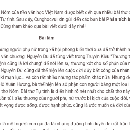
 Nôm của nền văn học Việt Nam được biết đến qua nhiều bài thơ 
ơ Tự tình. Sau đây, Cunghocvui xin gửi đến các bạn bài
Phân tích b
 Cùng tham khảo qua bài viết dưới đây nhé!
Bài làm
ững người phụ nữ trong xã hội phong kiến thời xưa đã trở thành m
 văn chương. Nguyễn Du đã từng viết trong Truyện Kiều "Thương t
nh cũng là lời chung" để nói lên sự thương xót cho số phận của
. Nguyễn Dữ cũng đã thể hiện lên cuộc đời đầy bất công của nhân
ì mạn lục.... và còn rất nhiều những tác phẩm khác nữa. Nhưng đố
Hồ Xuân Hương, bà thể hiện lên số phận con người bằng một loại 
thơ Nôm. Bài thơ Tự tình là điển hình rõ nét nhất cho chất thơ này
uồn tủi, sầu thương của người phụ nữ trước bi kịch của cuộc đời, v
khát vọng được sống, được hạnh phúc, cũng là ước muốn cả đời củ
 một người con gái đa tài nhưng đường tình duyên lại rất trắc tr