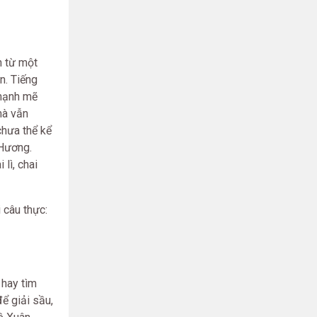
h từ một
n. Tiếng
 mạnh mẽ
mà vẫn
chưa thể kể
 Hương.
lì, chai
 câu thực:
 hay tìm
ể giải sầu,