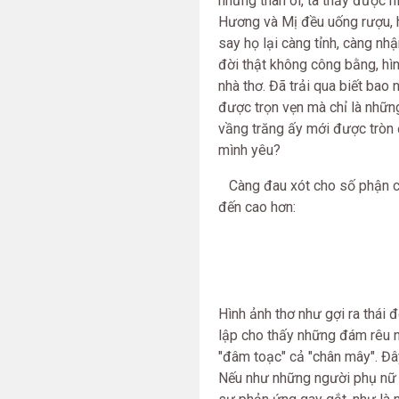
nhưng than ôi, ta thấy được 
Hương và Mị đều uống rượu, 
say họ lại càng tỉnh, càng nh
đời thật không công bằng, hì
nhà thơ. Đã trải qua biết bao
được trọn vẹn mà chỉ là những
vầng trăng ấy mới được tròn 
mình yêu?
Càng đau xót cho số phận củ
đến cao hơn:
Hình ảnh thơ như gợi ra thái
lập cho thấy những đám rêu n
"đâm toạc" cả "chân mây". Đâ
Nếu như những người phụ nữ kh