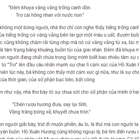
"Đêm khuya văng vẳng trống canh dồn.
Trơ cái hồng nhan với nước non."
hông một bóng người, nhà thơ chỉ còn nghe thấy tiếng trống can
ủa tiếng trống cứ văng vẳng bên tai gợi một màu u uất, đượm buồ
iục cũng không chậm rãi từng nhịp mà nó cứ văng vẳng từ xa, lúc
h là tâm trạng bâng khuâng, buồn tủi của giai nhân. Đêm đã khuya 
on người đang chất chứa trong lòng mình biết bao nhiêu tâm sự 
o từ "Trơ" lên đầu câu nhấn mạnh sự chai lì cảm xúc của Hồ Xuân
iên lúc này, bà không còn thấy một cảm xúc gì nữa, như là sự chai 
ủa thời gian, của số phận bạc bẽo, bất công.
 như vậy, nhà thơ bày tỏ sự chua xót cho số phận của mình ở hai
"Chén rượu hương đưa, say lại tỉnh,
Vầng trăng bóng xế, khuyết chưa tròn."
 người giãi bày, trút đi muộn phiền, âu lo, là thứ mà con người ta
yện buồn. Hồ Xuân Hương cũng không ngoại lệ, bà tìm đến rượu đ