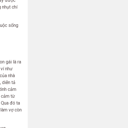
hấy được
 nhụt chí
cuộc sống
on gái là ra
 ví như
 của nhà
, diễn tả
 tình cảm
h cảm từ
 Qua đó ta
 làm vợ còn