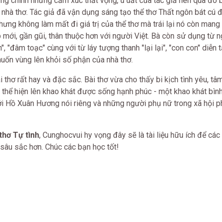
ng chính những cảm xúc thất vọng, u uất của tác giả nên qua đó 
 nhà thơ. Tác giả đã vận dụng sáng tạo thể thơ Thất ngôn bát cú
nhưng không làm mất đi giá trị của thể thơ mà trái lại nó còn man
 mới, gần gũi, thân thuộc hơn với người Việt. Bà còn sử dụng từ n
, "đâm toạc" cùng với từ láy tượng thanh "lại lại", "con con" diễn
uốn vùng lên khỏi số phận của nhà thơ.
 thơ rất hay và đặc sắc. Bài thơ vừa cho thấy bi kịch tình yêu, tâ
a thể hiện lên khao khát được sống hạnh phúc - một khao khát bìn
với Hồ Xuân Hương nói riêng và những người phụ nữ trong xã hội p
thơ Tự tình
, Cunghocvui hy vọng đây sẽ là tài liệu hữu ích để cá
sâu sắc hơn. Chúc các bạn học tốt!