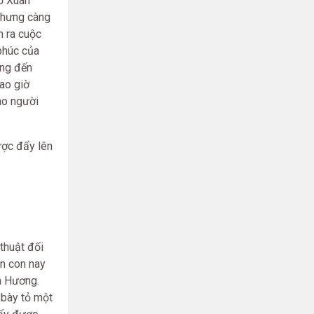
ồ Xuân
nhưng càng
n ra cuộc
phúc của
ông đến
bao giờ
ho người
ược đẩy lên
thuật đối
n con nay
n Hương.
 bày tỏ một