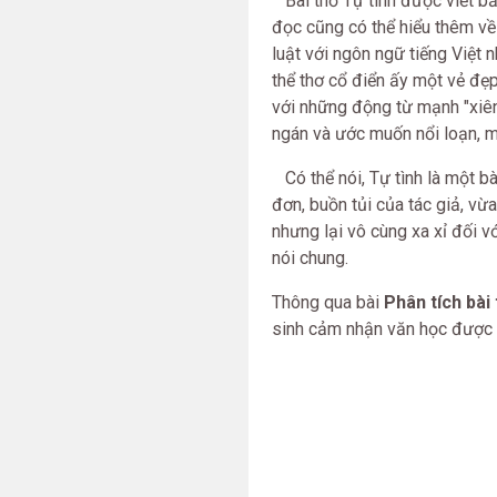
Bài thơ Tự tình được viết bằ
đọc cũng có thể hiểu thêm về
luật với ngôn ngữ tiếng Việt 
thể thơ cổ điển ấy một vẻ đẹp
với những động từ mạnh "xiên"
ngán và ước muốn nổi loạn, m
Có thể nói, Tự tình là một bài
đơn, buồn tủi của tác giả, vừ
nhưng lại vô cùng xa xỉ đối 
nói chung.
Thông qua bài
Phân tích bài 
sinh cảm nhận văn học được 