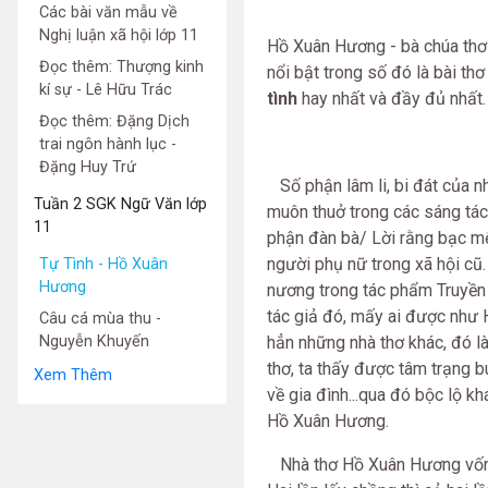
Các bài văn mẫu về
Nghị luận xã hội lớp 11
Hồ Xuân Hương - bà chúa thơ
Đọc thêm: Thượng kinh
nổi bật trong số đó là bài th
kí sự - Lê Hữu Trác
tình
hay nhất và đầy đủ nhất.
Đọc thêm: Đặng Dịch
trai ngôn hành lục -
Đặng Huy Trứ
Số phận lâm li, bi đát của nh
Tuần 2 SGK Ngữ Văn lớp
muôn thuở trong các sáng tác
11
phận đàn bà/ Lời rằng bạc mệ
người phụ nữ trong xã hội cũ
Tự Tình - Hồ Xuân
Hương
nương trong tác phẩm Truyền k
tác giả đó, mấy ai được như 
Câu cá mùa thu -
Nguyễn Khuyến
hẳn những nhà thơ khác, đó là 
thơ, ta thấy được tâm trạng b
Xem Thêm
về gia đình...qua đó bộc lộ 
Hồ Xuân Hương.
Nhà thơ Hồ Xuân Hương vốn là