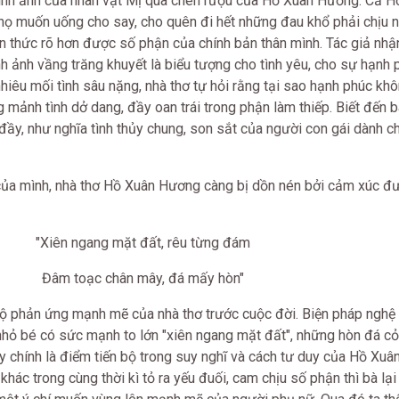
hình ảnh của nhân vật Mị qua chén rượu của Hồ Xuân Hương. Cả H
họ muốn uống cho say, cho quên đi hết những đau khổ phải chịu 
ận thức rõ hơn được số phận của chính bản thân mình. Tác giả nhậ
nh ảnh vầng trăng khuyết là biểu tượng cho tình yêu, cho sự hạnh 
 nhiêu mối tình sâu nặng, nhà thơ tự hỏi rằng tại sao hạnh phúc kh
 mảnh tình dở dang, đầy oan trái trong phận làm thiếp. Biết đến 
đầy, như nghĩa tình thủy chung, son sắt của người con gái dành c
a mình, nhà thơ Hồ Xuân Hương càng bị dồn nén bởi cảm xúc đ
"Xiên ngang mặt đất, rêu từng đám
Đâm toạc chân mây, đá mấy hòn"
 độ phản ứng mạnh mẽ của nhà thơ trước cuộc đời. Biện pháp nghệ 
hỏ bé có sức mạnh to lớn "xiên ngang mặt đất", những hòn đá cỏ
y chính là điểm tiến bộ trong suy nghĩ và cách tư duy của Hồ Xuâ
ác trong cùng thời kì tỏ ra yếu đuối, cam chịu số phận thì bà lại