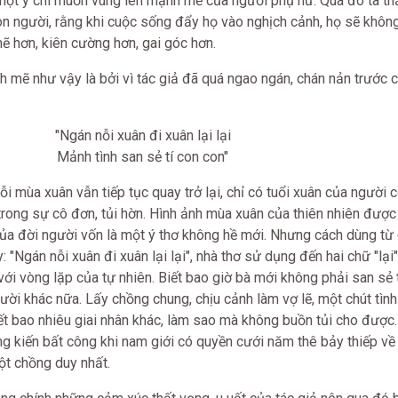
 một ý chí muốn vùng lên mạnh mẽ của người phụ nữ. Qua đó ta t
 người, rằng khi cuộc sống đẩy họ vào nghịch cảnh, họ sẽ không
 hơn, kiên cường hơn, gai góc hơn.
mẽ như vậy là bởi vì tác giả đã quá ngao ngán, chán nản trước 
"Ngán nỗi xuân đi xuân lại lại
Mảnh tình san sẻ tí con con"
ỗi mùa xuân vẫn tiếp tục quay trở lại, chỉ có tuổi xuân của người c
trong sự cô đơn, tủi hờn. Hình ảnh mùa xuân của thiên nhiên được
của đời người vốn là một ý thơ không hề mới. Nhưng cách dùng từ
 "Ngán nỗi xuân đi xuân lại lại", nhà thơ sử dụng đến hai chữ "lại"
ới vòng lặp của tự nhiên. Biết bao giờ bà mới không phải san sẻ
ười khác nữa. Lấy chồng chung, chịu cảnh làm vợ lẽ, một chút tìn
ết bao nhiêu giai nhân khác, làm sao mà không buồn tủi cho được.
ng kiến bất công khi nam giới có quyền cưới năm thê bảy thiếp về
ột chồng duy nhất.