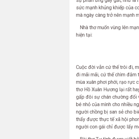
sự phản ứng gay gắt, như là
sức mạnh khủng khiếp của con
mà ngày càng trở nên mạnh mẽ
Nhà thơ muốn vùng lên mạnh 
hiện tại:
Cuộc đời vẫn cứ thế trôi đi, m
đi mãi mãi, cứ thế chìm đắm 
mùa xuân phơi phới, rạo rực 
thơ Hồ Xuân Hương lại rất hay:
gấp đôi sự chán chường đối v
bé nhỏ của mình cho nhiều ng
người chồng bị san sẻ cho bi
thấy được thực tế xã hội pho
người con gái chỉ được lấy m