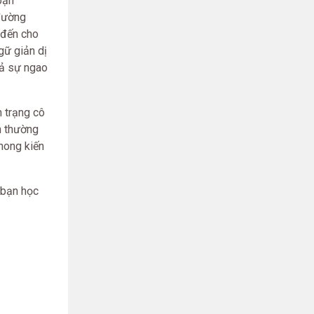
bạn
 đường
g đến cho
gữ giản dị
 tả sự ngao
m trạng cô
h thường
hong kiến
c bạn học