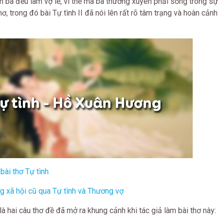
lần bà đều làm vợ lẽ, vì thế mà bà thường xuyên phải sống trong s
ơ, trong đó bài Tự tình II đã nói lên rất rõ tâm trạng và hoàn cảnh
bài thơ Tự tình
g xã hội cũ qua Tự tình và Thương vợ
 hai câu thơ đề đã mở ra khung cảnh khi tác giả làm bài thơ này: