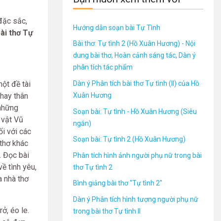
đặc sắc,
Hướng dẫn soạn bài Tự Tình
ài thơ Tự
Bài thơ: Tự tình 2 (Hồ Xuân Hương) - Nội
dung bài thơ, Hoàn cảnh sáng tác, Dàn ý
phân tích tác phẩm
Dàn ý Phân tích bài thơ Tự tình (II) của Hồ
ột đề tài
Xuân Hương
hay thân
 những
Soạn bài: Tự tình - Hồ Xuân Hương (Siêu
 vật Vũ
ngắn)
i với các
Soạn bài: Tự tình 2 (Hồ Xuân Hương)
thơ khác
. Đọc bài
Phân tích hình ảnh người phụ nữ trong bài
ề tình yêu,
thơ Tự tình 2
a nhà thơ
Bình giảng bài thơ "Tự tình 2"
Dàn ý Phân tích hình tượng người phụ nữ
ở, éo le.
trong bài thơ Tự tình II