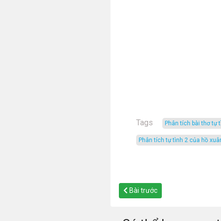
Tags
phân tích bài thơ tự 
phân tích tự tình 2 của hồ xu
Bài trước