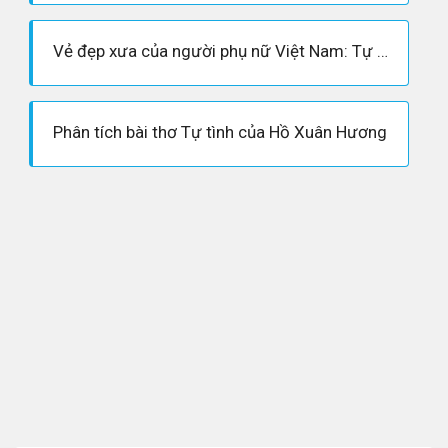
Vẻ đẹp xưa của người phụ nữ Việt Nam: Tự tình II - Thương vợ - Chiếc thuyền ngoài xa
Phân tích bài thơ Tự tình của Hồ Xuân Hương