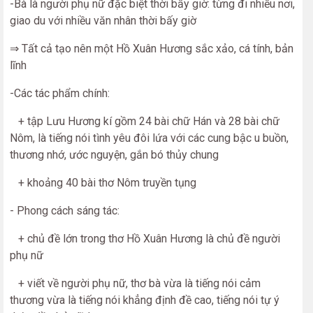
-Bà là người phụ nữ đặc biệt thời bấy giờ: từng đi nhiều nơi,
giao du với nhiều văn nhân thời bấy giờ
⇒ Tất cả tạo nên một Hồ Xuân Hương sắc xảo, cá tính, bản
lĩnh
-Các tác phẩm chính:
+ tập Lưu Hương kí gồm 24 bài chữ Hán và 28 bài chữ
Nôm, là tiếng nói tình yêu đôi lứa với các cung bậc u buồn,
thương nhớ, ước nguyện, gắn bó thủy chung
+ khoảng 40 bài thơ Nôm truyền tụng
- Phong cách sáng tác:
+ chủ đề lớn trong thơ Hồ Xuân Hương là chủ đề người
phụ nữ
+ viết về người phụ nữ, thơ bà vừa là tiếng nói cảm
thương vừa là tiếng nói khẳng định đề cao, tiếng nói tự ý