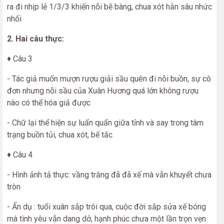
ra đi nhịp lẻ 1/3/3 khiến nỗi bẽ bàng, chua xót hằn sâu nhức
nhối
2. Hai câu thực:
♦ Câu 3
- Tác giả muốn mượn rượu giải sầu quên đi nỗi buồn, sự cô
đơn nhưng nỗi sầu của Xuân Hương quá lớn không rượu
nào có thể hóa giả được
- Chữ lại thể hiện sự luẩn quẩn giữa tỉnh và say trong tâm
trạng buồn tủi, chua xót, bế tắc
♦ Câu 4
- Hình ảnh tả thực: vầng trăng đã đã xế mà vẫn khuyết chưa
tròn
- Ẩn dụ : tuổi xuân sắp trôi qua, cuộc đời sắp sửa xế bóng
mà tình yêu vẫn dang dở, hạnh phúc chưa một lần trọn vẹn