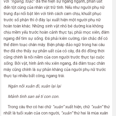
với
“ngang, toạc”
đã thể hiện sự ngang ngạnh, phẫn uất
đến tột cùng của nhân vật trữ tình. Nếu như người phụ nữ
trung đại nổi bật lên với tính cách cam chịu, khuất phục
trước số phận thì ở đây lại xuất hiện một người phụ nữ
hoàn toàn khác. Những sinh vật nhỏ bé dường kia không
chịu mềm yếu trước hoàn cảnh thực tại, phải mọc xiên, đâm
ngang để tìm sự sống. Đá phải kiên cường, rắn chắc để có
thể đêm toạc chân mây. Biện pháp đảo ngữ trong hai câu
thơ đã cho thấy sự phẫn uất của cỏ cây, đá đó đồng thời
cũng chính là nỗi niềm của con người trước thực tại cuộc
sống. Bởi vật, hình ảnh rêu xiên ngang, đá đâm toạc chân
mây cũng chính là sự phản kháng của người phụ nữ trước
thực tại nhiều bất công, ngang trái.
Ngán nỗi xuân đi, xuân lại lại
Mảnh tình san sẻ tí con con.
Trong câu thơ có hai chữ
“xuân”
xuất hiện, chữ
“xuân”
thứ
nhất là tuổi xuân của con người,
“xuân”
thứ hai là mùa xuân