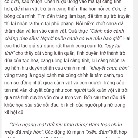
cô đơn, sầu muộn. Chén rượu uống vào mà lại càng tỉnh
hơn, để nhân vật trữ tình càng thấm thía hơn nỗi cô đơn, lẻ
bóng của mình. Tìm đến trăng làm bạn, để tâm sự trò truyện
thì lại nhận ra thực tại phũ phàng. Nỗi niềm chất chứa đã
thấm dần và lan vào cảnh vật. Quả thực
“Cảnh nào cảnh
chẳng đeo sầu/ Người buồn cảnh có vui đâu bao giờ”
. Hai
câu thơ tác giả sử dụng rất thành công cụm từ:
“say lại
tỉnh”
cho thấy cái vòng luẩn quẩn, tình duyên trở thành trò
đùa của tạo hóa, càng uống lại càng tỉnh, lại càng nhận ra
sự hẩm hiu duyên phận của chính mình;
“khuyết chưa tròn”
vầng trăng là ngoại cảnh mà cũng chính là tâm cảnh, tạo
nên sự đồng nhất giữa cảnh vật và con người. Trăng sắp
tàn mà vẫn khuyết cũng như con người tuổi xuân vội vã trôi
qua mà tình duyên vẫn chưa trọn vẹn. Bốn câu thơ đầu đã
khắc họa sâu sắc nỗi đau, bi kịch của người phụ nữ trong
xã hội cũ.
“Xiên ngang mặt đất rêu từng đám/ Đâm toạc chân
mây đá mấy hòn”
. Các động từ mạnh
“xiên, đâm”
kết hớp