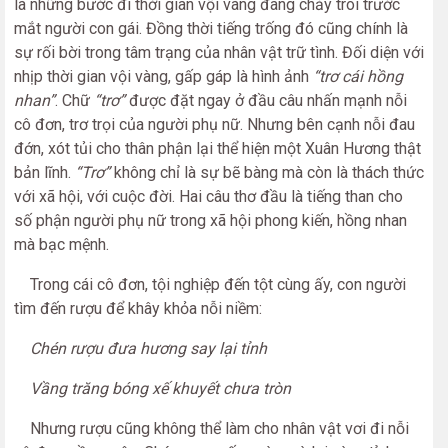
là những bước đi thời gian vội vàng đang chảy trôi trước
mắt người con gái. Đồng thời tiếng trống đó cũng chính là
sự rối bời trong tâm trạng của nhân vật trữ tình. Đối diện với
nhịp thời gian vội vàng, gấp gáp là hình ảnh
“trơ cái hồng
nhan”
. Chữ
“trơ”
được đặt ngay ở đầu câu nhấn mạnh nỗi
cô đơn, trơ trọi của người phụ nữ. Nhưng bên cạnh nỗi đau
đớn, xót tủi cho thân phận lại thể hiện một Xuân Hương thật
bản lĩnh.
“Trơ”
không chỉ là sự bẽ bàng mà còn là thách thức
với xã hội, với cuộc đời. Hai câu thơ đầu là tiếng than cho
số phận người phụ nữ trong xã hội phong kiến, hồng nhan
mà bạc mệnh.
Trong cái cô đơn, tội nghiệp đến tột cùng ấy, con người
tìm đến rượu để khây khỏa nỗi niềm:
Chén rượu đưa hương say lại tỉnh
Vầng trăng bóng xế khuyết chưa tròn
Nhưng rượu cũng không thể làm cho nhân vật vơi đi nỗi