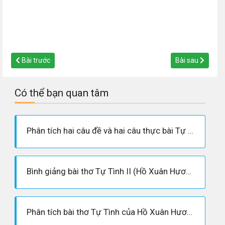
Bài trước
Bài sau
Có thể bạn quan tâm
Phân tích hai câu đề và hai câu thực bài Tự Tình (II) của Hồ Xuân Hương.
Bình giảng bài thơ Tự Tình II (Hồ Xuân Hương) : Đêm khuya văng vẳng trống canh dồn .... Mảnh tình san sẻ tí con con.
Phân tích bài thơ Tự Tình của Hồ Xuân Hương - Lớp 11