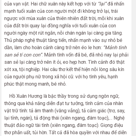
của vạn vật. Hai chữ xuân này kết hợp với từ
“lại”
đã nhấn
mạnh tuổi xuân của con người một đi không trở lại, trái
ngược với mùa xuân của thiên nhiên đất trời, mỗi khi xuân
của đất trời quay lại đồng nghĩa với tuổi xuân của con
người ngày một rút ngắn, nỗi chán ngán lại càng gia tăng.
Thủ pháp nghệ thuật tăng tiến, nhấn mạnh vào sự nhỏ bé
dần, làm cho hoàn cảnh càng trở nên éo le hơn:
“Mảnh tình
san sẻ tí con con”
. Mảnh tình vốn đã bé, đã nhỏ nay lại phải
san sẻ lại càng trở nên ít ỏi, eo hẹp hơn. Tình cảnh đó thật
xót xa, tội nghiệp. Hai câu thơ kết thể hiện nỗi lòng sâu kín
của người phụ nữ trong xã hội cũ: với họ tình yêu, hạnh
phúc thật mong manh, bé nhỏ.
Hồ Xuân Hương là bậc thầy trong sử dụng ngôn ngữ,
thông qua khả năng diễn đạt tư tưởng, tình cảm của nhân
vật trữ tình: tả âm thanh (văng vẳng), tả cảm giác (trơ, say,
lại tỉnh, ngán), tả động thái (xiên ngang, đâm toạc),… Nghệ
thuật đảo ngữ tài tình (xiên ngang, đâm toạc). Giọng điệu
thơ phẫn uất, tủi hờn. Tất cả đã hòa quyền với nhau để diễn