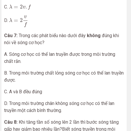
λ
=
2
v
.
f
=
2
.
C.
λ
v
f
λ
=
2
v
f
v
=
2
D.
λ
f
Câu 7:
Trong các phát biểu nào dưới đây
không
đúng khi
nói về sóng cơ học?
A. Sóng cơ học có thể lan truyền được trong môi trường
chất rắn.
B. Trong môi trường chất lỏng sóng cơ học có thể lan truyền
được.
C. A và B đều đúng
D. Trong môi trường chân không sóng cơ học có thể lan
truyền một cách bình thường.
Câu 8:
Khi tăng tần số sóng lên 2 lần thì bước sóng tăng
gấp hay giảm bao nhiêu lần?Biết sóng truyền trong môi