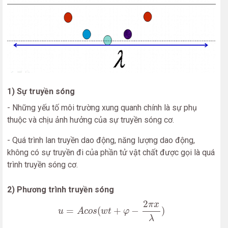
1) Sự truyền sóng
- Những yếu tố môi trường xung quanh chính là sự phụ
thuộc và chịu ảnh hưởng của sự truyền sóng cơ.
- Quá trình lan truyền dao động, năng lượng dao động,
không có sự truyền đi của phần tử vật chất được gọi là quá
trình truyền sóng cơ.
2) Phương trình truyền sóng
u
=
A
c
o
s
(
w
t
+
φ
−
2
π
x
λ
)
2
π
x
=
(
+
−
)
u
A
c
o
s
w
t
φ
λ