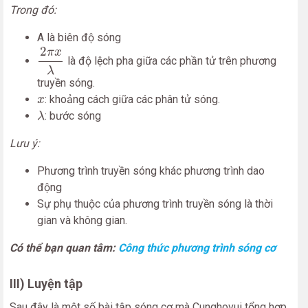
Trong đó:
A là biên độ sóng
2
π
x
λ
2
π
x
là độ lệch pha giữa các phần tử trên phương
λ
truyền sóng.
x
: khoảng cách giữa các phân tử sóng.
x
λ
: bước sóng
λ
Lưu ý:
Phương trình truyền sóng khác phương trình dao
động
Sự phụ thuộc của phương trình truyền sóng là thời
gian và không gian.
Có thể bạn quan tâm:
Công thức phương trình sóng cơ
III) Luyện tập
Sau đây là một số bài tập sóng cơ mà Cunghovui tổng hợp