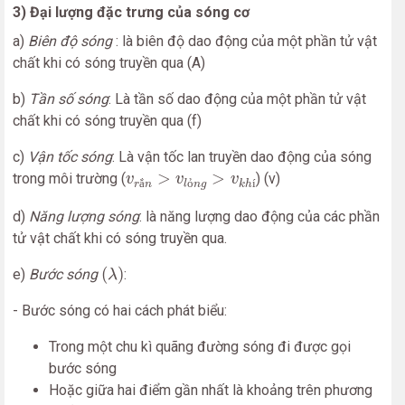
3) Đại lượng đặc trưng của sóng cơ
a)
Biên độ sóng
: là biên độ dao động của một phần tử vật
chất khi có sóng truyền qua (A)
b)
Tần số sóng
: Là tần số dao động của một phần tử vật
chất khi có sóng truyền qua (f)
c)
Vận tốc sóng
: Là vận tốc lan truyền dao động của sóng
v
r
ắ
n
>
v
l
ỏ
n
g
>
v
k
h
í
>
>
trong môi trường (
) (v)
v
v
v
ắ
ỏ
í
r
n
l
n
g
k
h
d)
Năng lượng sóng
: là năng lượng dao động của các phần
tử vật chất khi có sóng truyền qua.
(
λ
)
(
)
e)
Bước sóng
:
λ
- Bước sóng có hai cách phát biểu:
Trong một chu kì quãng đường sóng đi được gọi
bước sóng
Hoặc giữa hai điểm gần nhất là khoảng trên phương