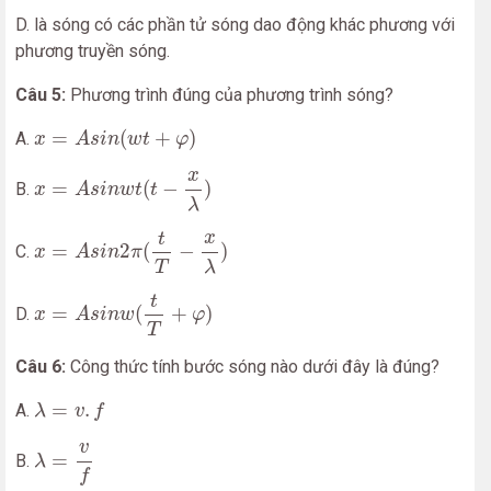
D. là sóng có các phần tử sóng dao động khác phương với
phương truyền sóng.
Câu 5:
Phương trình đúng của phương trình sóng?
x
=
A
s
i
n
(
w
t
+
φ
)
=
(
+
)
A.
x
A
s
i
n
w
t
φ
x
=
A
s
i
n
w
t
(
t
−
x
λ
)
x
=
(
−
)
B.
x
A
s
i
n
w
t
t
λ
x
=
A
s
i
n
2
π
(
t
T
−
x
λ
)
x
t
=
2
(
−
)
C.
x
A
s
i
n
π
T
λ
x
=
A
s
i
n
w
(
t
T
+
φ
)
t
=
(
+
)
D.
x
A
s
i
n
w
φ
T
Câu 6:
Công thức tính bước sóng nào dưới đây là đúng?
λ
=
v
.
f
=
.
A.
λ
v
f
λ
=
v
f
v
=
B.
λ
f