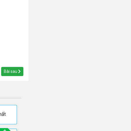
Bài sau
hất