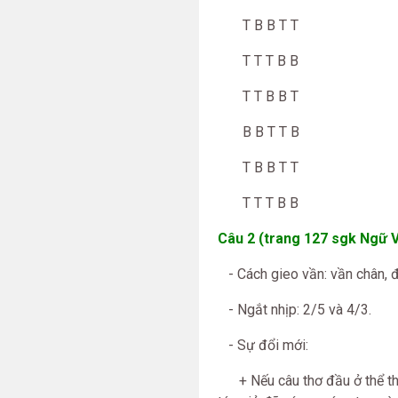
T B B T T
T T T B B
T T B B T
B B T T B
T B B T T
T T T B B
Câu 2 (trang 127 sgk Ngữ V
- Cách gieo vần: vần chân, đ
- Ngắt nhịp: 2/5 và 4/3.
- Sự đổi mới:
+ Nếu câu thơ đầu ở thể thơ t