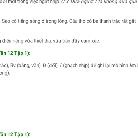
đổi mới trong việc ngắt nhịp 2/5:
Đưa người / ta không đưa qua
Sao có tiếng sóng ở trong lòng. Câu thơ có ba thanh trắc rất gắt
điệu riêng vừa thiết tha, vừa tràn đầy cảm xúc.
ăn 12 Tập 1):
rắc), Bv (bằng, vần), Đ (đối), / (ghạch nhịp) để ghi lại mô hình âm 
ơng):
ăn 12 Tập 1):