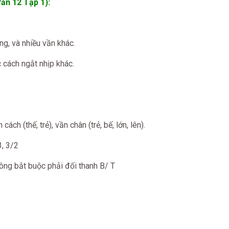
ăn 12 Tập 1):
g, và nhiều vần khác.
cách ngắt nhịp khác.
ch (thế, trẻ), vần chân (trẻ, bế, lớn, lên).
, 3/2
ông bắt buộc phải đối thanh B/ T