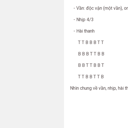
- Vần: độc vận (một vần), on
- Nhịp 4/3
- Hài thanh
T T B B B T T
B B B T T B B
B B T T B B T
T T B B T T B
Nhìn chung về vần, nhịp, hài t