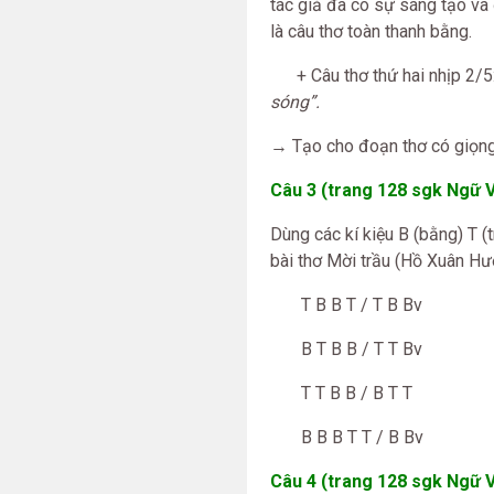
tác giả đã có sự sáng tạo và 
là câu thơ toàn thanh bằng.
+ Câu thơ thứ hai nhịp 2/5: 
sóng”.
→ Tạo cho đoạn thơ có giọng 
Câu 3 (trang 128 sgk Ngữ V
Dùng các kí kiệu B (bằng) T (t
bài thơ Mời trầu (Hồ Xuân Hư
T B B T / T B Bv
B T B B / T T Bv
T T B B / B T T
B B B T T / B Bv
Câu 4 (trang 128 sgk Ngữ V