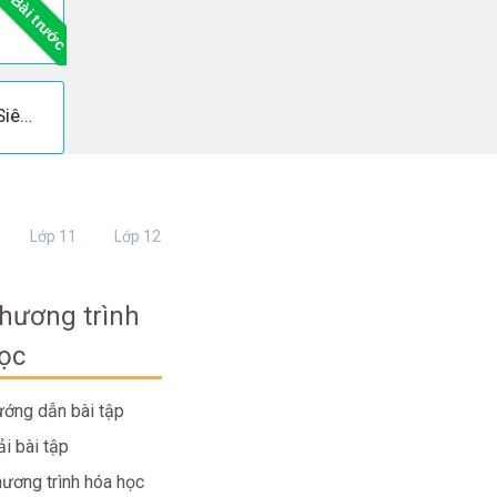
Bài trước
Soạn bài: Luật thơ (Tiếp theo - Siêu ngắn)
Lớp 11
Lớp 12
hương trình
ọc
ớng dẫn bài tập
ải bài tập
ương trình hóa học