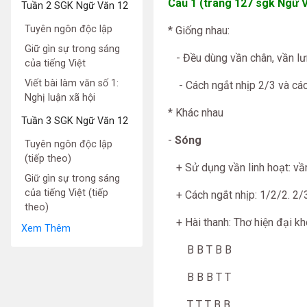
Câu 1 (trang 127 sgk Ngữ V
Tuần 2 SGK Ngữ Văn 12
Tuyên ngôn độc lập
* Giống nhau:
Giữ gìn sự trong sáng
- Đều dùng vần chân, vần lưn
của tiếng Việt
Viết bài làm văn số 1:
- Cách ngắt nhịp 2/3 và các 
Nghị luận xã hội
* Khác nhau
Tuần 3 SGK Ngữ Văn 12
-
Sóng
Tuyên ngôn độc lập
(tiếp theo)
+ Sử dụng vần linh hoạt: vần cá
Giữ gìn sự trong sáng
của tiếng Việt (tiếp
+ Cách ngắt nhịp: 1/2/2. 2/3
theo)
+ Hài thanh: Thơ hiện đại kh
Xem Thêm
B B T B B
B B B T T
T T T B B