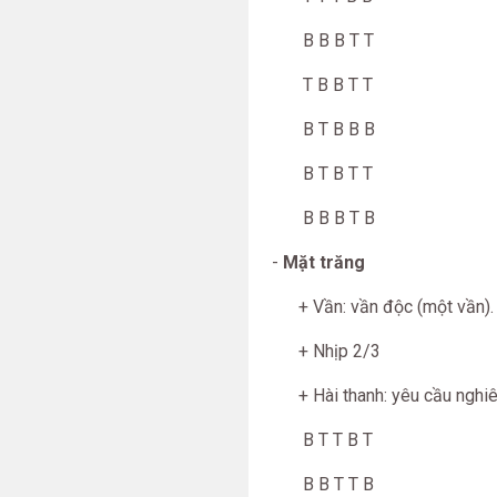
B B B T T
T B B T T
B T B B B
B T B T T
B B B T B
-
Mặt trăng
+ Vần: vần độc (một vần). 
+ Nhịp 2/3
+ Hài thanh: yêu cầu nghiêm
B T T B T
B B T T B