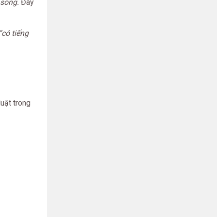
 sông.
Đây
“có tiếng
luật trong