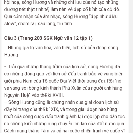
hội hoạ, sông Hương và những chi lưu của nó tạo những
đường nét thật tinh tế, làm nên vẻ đẹp cổ kính của cố đô.
Qua cảm nhận của âm nhạc, sông Hương “đẹp như điệu
slow”, chậm rãi, sâu lắng, trữ tình.
Câu 3 (Trang 203 SGK Ngữ văn 12 tập 1)
Những giá trị văn hóa, văn hiến, lịch sử của dòng sông
Hương
- Trải qua những thăng trầm của lịch sử, sông Hương đã
có những đóng góp với lịch sử đấu tranh bảo vệ vùng biên
giới phía Nam của Tổ quốc Đại Việt thời trung đại. Rồi “nó
vẻ vang soi bóng kinh thành Phú Xuân của người anh hùng
Nguyễn Huệ” vào thế kỉ XVIII.
– Sông Hương cũng là chứng nhân của giai đoạn lịch sử
đầy bi tráng của thế kỉ XIX, và trong giai đoạn hào hùng
nhất của công cuộc đấu tranh giành lại độc lập cho dân tộc,
nó chứng kiến những rung chuyển lớn lao của đất nước qua
Cách mạng tháng Tám và cả hai cuộc chiến tranh vệ quốc vĩ