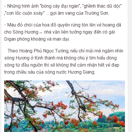
- Những hình ảnh “bóng cây đại ngàn”, “ghềnh thác dữ dội”
,”cơn lốc cuộn xoáy” … gợi âm vang của Trường Sơn.
- Màu đỏ chói của hoa đỗ quyên rừng tôn lên vẻ hoang dã
cho Sông Hương→ nhà văn liên tưởng ngay đến cô gái
Digan phóng khoáng và man dại.
Theo Hoàng Phủ Ngọc Tường, nếu chỉ mải mê ngắm nhìn
sông Hương ở Kinh thành mà không chú ý tìm hiểu dòng
sông từ đầu nguồn thì sẽ không thể cảm nhận hết vẻ đẹp
trong chiều sâu của sông nước Hương Giang.