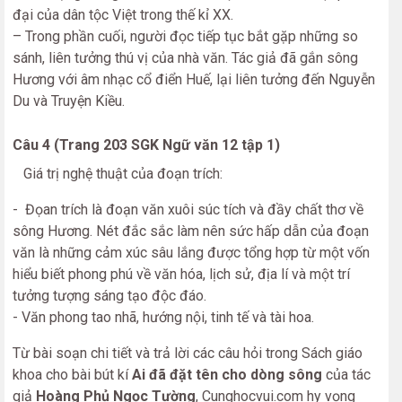
đại của dân tộc Việt trong thế kỉ XX.
– Trong phần cuối, người đọc tiếp tục bắt gặp những so
sánh, liên tưởng thú vị của nhà văn. Tác giả đã gắn sông
Hương với âm nhạc cổ điển Huế, lại liên tưởng đến Nguyễn
Du và Truyện Kiều.
Câu 4 (Trang 203 SGK Ngữ văn 12 tập 1)
Giá trị nghệ thuật của đoạn trích:
- Đọan trích là đoạn văn xuôi súc tích và đầy chất thơ về
sông Hương. Nét đắc sắc làm nên sức hấp dẫn của đoạn
văn là những cảm xúc sâu lắng được tổng hợp từ một vốn
hiểu biết phong phú về văn hóa, lịch sử, địa lí và một trí
tưởng tượng sáng tạo độc đáo.
- Văn phong tao nhã, hướng nội, tinh tế và tài hoa.
Từ bài soạn chi tiết và trả lời các câu hỏi trong Sách giáo
khoa cho bài bút kí
Ai đã đặt tên cho dòng sông
của tác
giả
Hoàng Phủ Ngọc Tường
, Cunghocvui.com hy vọng