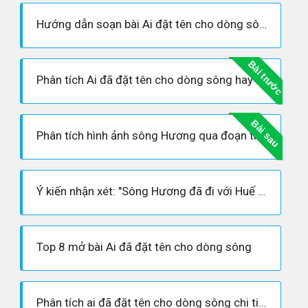
Hướng dẫn soạn bài Ai đặt tên cho dòng sông - Hoàng Phủ Ngọc Tường
Bài trước
Phân tích Ai đã đặt tên cho dòng sông hay nhất - Ngữ văn 12
Bài sau
Phân tích hình ảnh sông Hương qua đoạn trích "Ai đã đặt tên cho dòng sông"
Ý kiến nhận xét: "Sông Hương đã đi với Huế cả một mối tình trọn vẹn"
Top 8 mở bài Ai đã đặt tên cho dòng sông
Phân tích ai đã đặt tên cho dòng sông chi tiết nhất- ngữ văn lớp 12