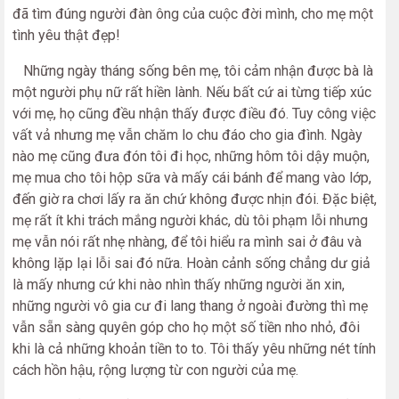
đã tìm đúng người đàn ông của cuộc đời mình, cho mẹ một
tình yêu thật đẹp!
Những ngày tháng sống bên mẹ, tôi cảm nhận được bà là
một người phụ nữ rất hiền lành. Nếu bất cứ ai từng tiếp xúc
với mẹ, họ cũng đều nhận thấy được điều đó. Tuy công việc
vất vả nhưng mẹ vẫn chăm lo chu đáo cho gia đình. Ngày
nào mẹ cũng đưa đón tôi đi học, những hôm tôi dậy muộn,
mẹ mua cho tôi hộp sữa và mấy cái bánh để mang vào lớp,
đến giờ ra chơi lấy ra ăn chứ không được nhịn đói. Đặc biệt,
mẹ rất ít khi trách mắng người khác, dù tôi phạm lỗi nhưng
mẹ vẫn nói rất nhẹ nhàng, để tôi hiểu ra mình sai ở đâu và
không lặp lại lỗi sai đó nữa. Hoàn cảnh sống chẳng dư giả
là mấy nhưng cứ khi nào nhìn thấy những người ăn xin,
những người vô gia cư đi lang thang ở ngoài đường thì mẹ
vẫn sẵn sàng quyên góp cho họ một số tiền nho nhỏ, đôi
khi là cả những khoản tiền to to. Tôi thấy yêu những nét tính
cách hồn hậu, rộng lượng từ con người của mẹ.