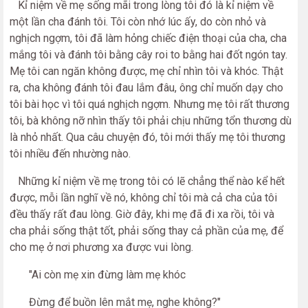
Kỉ niệm về mẹ sống mãi trong lòng tôi đó là kỉ niệm về
một lần cha đánh tôi. Tôi còn nhớ lúc ấy, do còn nhỏ và
nghịch ngợm, tôi đã làm hỏng chiếc điện thoại của cha, cha
mắng tôi và đánh tôi bằng cây roi to bằng hai đốt ngón tay.
Mẹ tôi can ngăn không được, mẹ chỉ nhìn tôi và khóc. Thật
ra, cha không đánh tôi đau lắm đâu, ông chỉ muốn dạy cho
tôi bài học vì tôi quá nghịch ngợm. Nhưng mẹ tôi rất thương
tôi, bà không nỡ nhìn thấy tôi phải chịu những tổn thương dù
là nhỏ nhất. Qua câu chuyện đó, tôi mới thấy mẹ tôi thương
tôi nhiều đến nhường nào.
Những kỉ niệm về mẹ trong tôi có lẽ chẳng thể nào kể hết
được, mỗi lần nghĩ về nó, không chỉ tôi mà cả cha của tôi
đều thấy rất đau lòng. Giờ đây, khi mẹ đã đi xa rồi, tôi và
cha phải sống thật tốt, phải sống thay cả phần của mẹ, để
cho mẹ ở nơi phương xa được vui lòng.
"Ai còn mẹ xin đừng làm mẹ khóc
Đừng để buồn lên mắt mẹ, nghe không?"