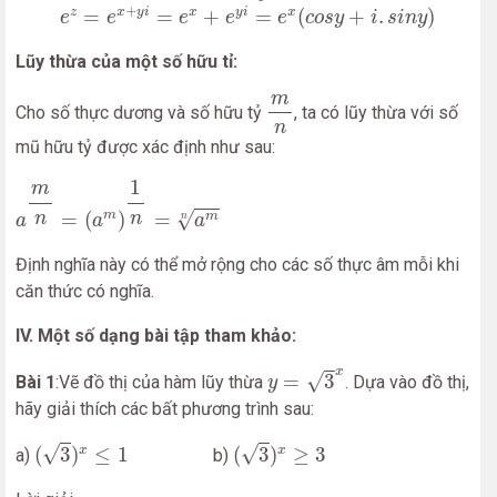
e
z
=
e
x
+
y
i
=
e
x
+
e
y
i
=
e
x
(
c
o
s
y
+
i
.
s
i
n
y
)
+
=
=
+
=
(
+
.
)
z
x
y
i
x
y
i
x
e
e
e
e
e
c
o
s
y
i
s
i
n
y
Lũy thừa của một số hữu tỉ:
m
n
m
Cho số thực dương và số hữu tỷ
, ta có lũy thừa với số
n
mũ hữu tỷ được xác định như sau:
a
m
n
=
(
a
m
)
1
n
=
a
m
n
1
m
=
(
)
=
m
√
n
n
m
a
a
a
n
Định nghĩa này có thể mở rộng cho các số thực âm mỗi khi
căn thức có nghĩa.
IV. Một số dạng bài tập tham khảo:
y
=
3
x
x
√
=
3
Bài 1
:Vẽ đồ thị của hàm lũy thừa
. Dựa vào đồ thị,
y
hãy giải thích các bất phương trình sau:
(
3
)
x
≤
1
(
3
)
x
≥
3
√
√
(
3
)
≤
1
(
3
)
≥
3
x
x
a)
b)