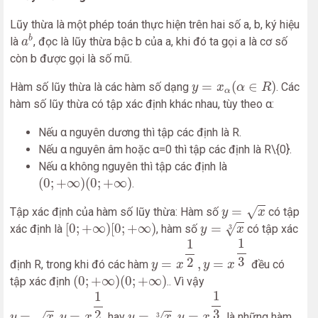
Lũy thừa là một phép toán thực hiện trên hai số a, b, ký hiệu
a
b
b
là
, đọc là lũy thừa bậc b của a, khi đó ta gọi a là cơ số
a
còn b được gọi là số mũ.
y
=
x
α
(
α
∈
R
)
=
(
∈
)
Hàm số lũy thừa là các hàm số dạng
. Các
y
x
α
R
α
hàm số lũy thừa có tập xác định khác nhau, tùy theo α:
Nếu α nguyên dương thì tập các định là R.
Nếu α nguyên âm hoặc α=0 thì tập các định là R\{0}.
Nếu α không nguyên thì tập các định là
(
0
;
+
∞
)
(
0
;
+
∞
)
(
0
;
+
∞
)
(
0
;
+
∞
)
.
y
=
x
=
√
Tập xác định của hàm số lũy thừa: Hàm số
có tập
y
x
y
=
x
3
[
0
;
+
∞
)
[
0
;
+
∞
)
[
0
;
+
∞
)
[
0
;
+
∞
)
=
√
xác định là
, hàm số
có tập xác
3
y
x
y
=
x
1
2
,
y
=
x
1
3
1
1
3
2
=
,
=
định R, trong khi đó các hàm
đều có
y
x
y
x
(
0
;
+
∞
)
(
0
;
+
∞
)
(
0
;
+
∞
)
(
0
;
+
∞
)
tập xác định
.. Vì vậy
y
=
x
3
,
y
=
x
1
3
y
=
x
,
y
=
x
1
2
1
1
3
2
=
,
=
=
,
=
√
√
hay
là những hàm
3
y
x
y
x
y
x
y
x