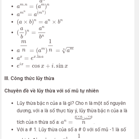
a
a
m
.
n
=
(
a
m
)
n
.
m
n
m
n
=
(
)
a
a
a
m
n
=
a
(
m
n
)
(
)
n
n
m
m
=
a
a
(
a
×
b
)
n
=
a
n
×
b
n
n
n
n
(
×
)
=
×
a
b
a
b
(
a
b
)
n
=
a
n
b
n
n
a
a
n
(
)
=
n
b
b
a
m
n
=
(
a
m
)
1
n
=
a
m
n
1
m
m
m
√
=
(
)
=
n
n
n
a
a
a
a
x
=
e
x
.
ln
a
.
ln
x
x
a
=
a
e
e
i
x
=
cos
x
+
i
.
sin
x
i
x
=
cos
+
.
sin
e
x
i
x
III. Công thức lũy thừa
Chuyên đề về lũy thừa với số mũ tự nhiên
Lũy thừa bậc n của a là gì? Cho n là một số nguyên
dương, với a là số thực tùy ý, lũy thừa bậc n của a là
a
n
=
n
a
×
a
…
×
a
⏟





×
…
×
a
a
a
=
n
tích của n thừa số a:
.
a
n
Với a # 1. Lũy thừa của số a # 0 với số mũ -1 là số
a
−
1
=
1
a
1
−
1