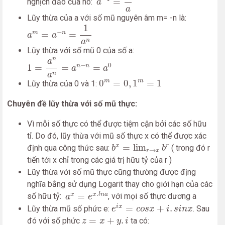
=
nghịch đảo của nó:
a
a
Lũy thừa của a với số mũ nguyên âm m= -n là:
a
m
=
a
−
n
=
1
a
n
1
−
=
=
m
n
a
a
n
a
Lũy thừa với số mũ 0 của số a:
1
=
a
n
a
n
=
a
n
−
n
=
a
0
n
a
−
0
1
=
=
=
n
n
a
a
n
a
0
m
=
0
,
1
m
=
1
m
m
0
=
0
,
1
=
1
Lũy thừa của 0 và 1:
Chuyên đề lũy thừa với số mũ thực:
Vì mỗi số thực có thể được tiệm cận bởi các số hữu
tỉ. Do đó, lũy thừa với mũ số thực x có thể được xác
b
x
=
lim
r
→
x
b
r
=
lim
x
r
định qua công thức sau:
( trong đó r
b
b
→
r
x
tiến tới x chỉ trong các giá trị hữu tỷ của r )
Lũy thừa với số mũ thực cũng thường được địng
nghĩa bằng sử dụng Logarit thay cho giới hạn của các
a
x
=
e
x
.
l
n
a
.
=
x
x
l
n
a
số hữu tỷ:
, với mọi số thực dương a
a
e
e
i
x
=
c
o
s
x
+
i
.
s
i
n
x
=
+
.
i
x
Lũy thừa mũ số phức e:
. Sau
e
c
o
s
x
i
s
i
n
x
z
=
x
+
y
.
i
=
+
.
đó với số phức
ta có:
z
x
y
i