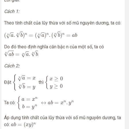
Cách 1:
Theo tính chất của lũy thừa với số mũ nguyên dương, ta có:
(
a
n
.
b
n
)
n
=
(
a
n
)
n
.
(
b
n
)
n
=
a
b
√
√
(
.
)
=
(
)
.
(
)
=
n
n
n
√
√
n
n
a
b
a
b
a
b
n
n
Do đó theo định nghĩa căn bậc n của một số, ta có
a
b
n
=
a
n
.
b
n
√
√
=
.
√
.
n
n
a
b
a
b
n
Cách 2
:
{
a
n
=
x
b
n
=
y
{
x
≥
0
y
≥
0
{
=
√
≥
0
a
x
{
n
x
Đặt
thì
≥
0
√
=
y
n
b
y
{
a
=
x
n
b
=
y
n
↔
a
b
=
x
n
.
y
n
=
n
{
a
x
↔
=
.
n
n
Ta có:
a
b
x
y
=
n
b
y
Áp dụng tính chất của lũy thừa với số mũ nguyên dương, ta
a
b
=
(
x
y
)
n
=
(
)
n
có:
a
b
x
y