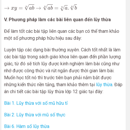
→
x
y
=
a
b
n
→
a
b
n
=
a
n
.
b
n
√
√
√
→
=
→
=
.
√
n
n
n
x
y
a
b
a
b
a
b
n
V. Phương pháp làm các bài liên quan đến lũy thừa
Để làm tốt các bài tập liên quan các bạn có thể tham khảo
một số phương pháp hữu hiệu sau đây:
Luyện tập các dạng bài thường xuyên. Cách tốt nhất là làm
các bài tập trong sách giáo khoa liên quan đến phần lượng
giác, từ đó sẽ tích lũy được kinh nghiệm làm bài cũng như
nhớ được công thức và rút ngắn được thời gian làm bài.
Muốn học tốt nó thì trước tiên bạn phải nắm bắt được
những kiến thức nền tảng, tham khảo thêm tại
lũy thừa
. Đáp
án chi tiết các bài tập lũy thừa lớp 12 giác tại đây:
Bài 1. Lũy thừa với số mũ hữu tỉ
Bài 2: Lũy thừa với mũ số thực
Bài 6. Hàm số lũy thừa