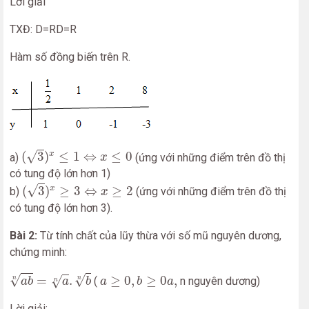
Lời giải
TXĐ: D=RD=R
Hàm số đồng biến trên R.
(
3
)
x
≤
1
⇔
x
≤
0
√
(
3
)
≤
1
⇔
≤
0
x
a)
(ứng với những điểm trên đồ thị
x
có tung độ lớn hơn 1)
(
3
)
x
≥
3
⇔
x
≥
2
√
(
3
)
≥
3
⇔
≥
2
x
b)
(ứng với những điểm trên đồ thị
x
có tung độ lớn hơn 3).
Bài 2:
Từ tính chất của lũy thừa với số mũ nguyên dương,
chứng minh:
a
b
n
=
a
n
.
b
n
a
≥
0
,
b
≥
0
a
,
√
√
=
.
≥
0
,
≥
0
,
√
(
n nguyên dương)
n
n
a
b
a
b
a
b
a
n
Lời giải: