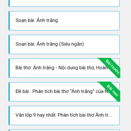
Soạn bài: Ánh trăng
Soạn bài: Ánh trăng (Siêu ngắn)
Bài trước
Bài thơ: Ánh trăng - Nội dung bài thơ, Hoàn cảnh sáng tác, Dàn ý phân tích tác phẩm
Bài sau
Đề bài : Phân tích bài thơ “Ánh trăng” của Nguyễn Duy.
Văn lớp 9 hay nhất: Phân tích bài thơ Ánh trăng của Nguyễn Duy