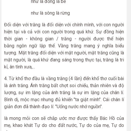
như là đồng là bể
như là sông là rừng
Đối diện với trăng là đối diện với chính mình, với con người
hiện tại và cả với con người trong quá khứ. Sự đồng hiện
thời gian - không gian / trăng - người được thể hiện
bằng ngôn ngữ lập thể. Vầng trăng mang ý nghĩa biểu
tượng. Mặt trăng đối diện với mặt người, mặt trăng cũng là
mặt người, là quá khứ đang sáng trong thực tại, trăng là tri
kỉ, ân tình xưa,...
4. Từ khổ thơ đầu là vầng trăng (4 lần) đến khổ thơ cuối bài
là ánh trăng. Ánh trăng bất chợt soi chiếu, thản nhiên và độ
lượng, sự im lặng của ánh trăng là sự im lặng của chân lí.
Bình dị, mộc mạc nhưng đủ khiến "ta giật mình". Cái chân lí
giản đơn đã thành đạo lí: "Uống nước nhớ nguồn".
là mong mỏi con sẽ chắp ước mơ được thấy Bác Hồ của
mẹ, khao khát Tự do cho đất nước, Tự do của mẹ, Tự do