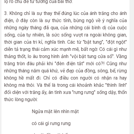
lộ rõ chủ đề tư tưởng của bài thơ.
3. Không chỉ là sự thay thế đúng lúc của ánh trăng cho ánh
điện, ở đây còn là sự thức tỉnh, bừng ngộ về ý nghĩa của
những ngày tháng đã qua, của những cái bình dị của cuộc
sống, của tự nhiên, là sức sống vượt ra ngoài không gian,
thời gian của tri kỉ, nghĩa tình. Các từ "bật tung", "đột ngột"
diễn tả trạng thái cảm xúc mạnh mẽ, bất ngờ. Có cái gì như
thảng thốt, lo âu trong hình ảnh "vội bật tung cửa sổ". Vầng
trăng tròn đâu phải khi "đèn điện tắt" mới có?! Cũng như
những tháng năm quá khứ, vẻ đẹp của đồng, sông, bể, rừng
không hề mất đi. Chỉ có điều con người có nhận ra hay
không mà thôi. Và thế là trong cái khoảnh khắc "thình lình"
đối diện với trăng ấy, ân tình xưa "rưng rưng" sống dậy, thổn
thức lòng người:
Ngửa mặt lên nhìn mặt
có cái gì rưng rưng