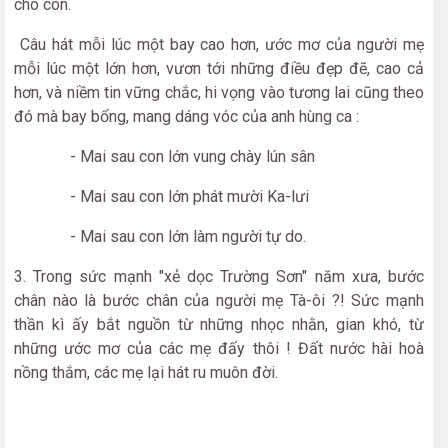
cho con.
Câu hát mỗi lúc một bay cao hơn, ước mơ của người mẹ
mỗi lúc một lớn hơn, vư­ơn tới những điều đẹp đẽ, cao cả
hơn, và niềm tin vững chắc, hi vọng vào t­ương lai cũng theo
đó mà bay bổng, mang dáng vóc của anh hùng ca :
- Mai sau con lớn vung chày lún sân
- Mai sau con lớn phát mười Ka-lư­i
- Mai sau con lớn làm người tự do.
3. Trong sức mạnh "xẻ dọc Trường Sơn" năm xư­a, bư­ớc
chân nào là bư­ớc chân của người mẹ Tà-ôi ?! Sức mạnh
thần kì ấy bắt nguồn từ những nhọc nhằn, gian khó, từ
những ước mơ của các mẹ đấy thôi ! Đất n­ước hài hoà
nồng thắm, các mẹ lại hát ru muôn đời.