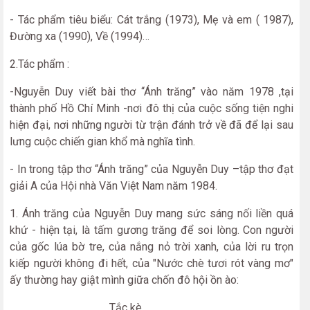
- Tác phẩm tiêu biểu: Cát trắng (1973), Mẹ và em ( 1987),
Đường xa (1990), Về (1994)…
2.Tác phẩm :
-Nguyễn Duy viết bài thơ “Ánh trăng” vào năm 1978 ,tại
thành phố Hồ Chí Minh -nơi đô thị của cuộc sống tiện nghi
hiện đại, nơi những người từ trận đánh trở về đã để lại sau
lưng cuộc chiến gian khổ mà nghĩa tình.
- In trong tập thơ “Ánh trăng” của Nguyễn Duy –tập thơ đạt
giải A của Hội nhà Văn Việt Nam năm 1984.
1. Ánh trăng của Nguyễn Duy mang sức sáng nối liền quá
khứ - hiện tại, là tấm gương trăng để soi lòng. Con người
của gốc lúa bờ tre, của nắng nỏ trời xanh, của lời ru trọn
kiếp người không đi hết, của "Nước chè tươi rót vàng mơ"
ấy thường hay giật mình giữa chốn đô hội ồn ào:
Tắc kè...