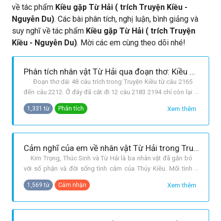
về tác phẩm
Kiều gặp Từ Hải ( trích Truyện Kiều -
Nguyễn Du)
. Các bài phân tích, nghị luận, bình giảng và
suy nghĩ về tác phẩm
Kiều gặp Từ Hải ( trích Truyện
Kiều - Nguyễn Du)
. Mời các em cùng theo dõi nhé!
Phân tích nhân vật Từ Hải qua đoạn thơ: Kiều gặp Từ Hải.(Trích Truyện Kiều - Nguyễn Du)
Đoạn thơ dài 48 câu trích trong Truyện Kiều từ câu 2165
đến câu 2212. Ở đây đã cắt đi 12 câu 2183 2194 chỉ còn lại
36 câu. Trốn khỏi tay Hoạn Thư, Kiều lại rơi vào tay Bạc Bà,
Xem thêm
1,331 từ
Phân tích
Bạc Hạnh. Lần thứ hai Kiều bị đẩy vào chốn thanh lâu. Ít lâu
sau Kiều may mắn gặp Từ Hải. “ Tấm lòng nhi nữ cũng xiêu
Cảm nghĩ của em về nhân vật Từ Hải trong Truyện Kiều.
Kim Trọng, Thúc Sinh và Từ Hải là ba nhân vật đã gắn bó
với số phận và đời sống tình cảm của Thúy Kiều. Mối tình
Kim Kiều là mối tình đầu tuyệt đẹp giữa “Người quốc sắc, kẻ
Xem thêm
1,569 từ
Cảm nhận
thiên tài đã nặng tình thề nguyền ''Trăm năm tạc một chữ
đồng đến xương”. Mối tình giữa Thúc Sinh và Thúy Kiều là
quan hệ