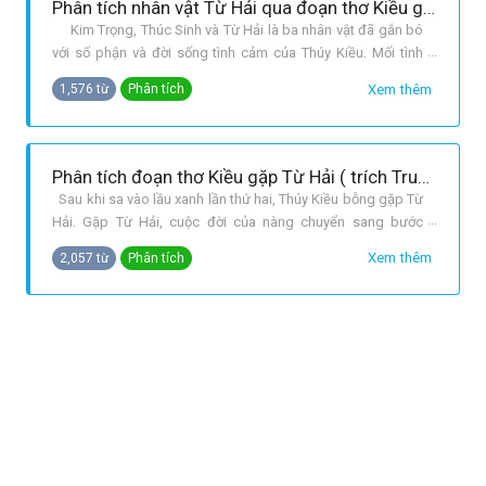
Phân tích nhân vật Từ Hải qua đoạn thơ Kiều gặp Từ Hải trích trong Truyện Kiều của thi hào Nguyễn Du.
Kim Trọng, Thúc Sinh và Từ Hải là ba nhân vật đã gắn bó
với số phận và đời sống tình cảm của Thúy Kiều. Mối tình
Kim Kiều là mối tình đầu tuyệt đẹp giữa “Người quốc sắc, kẻ
Xem thêm
1,576 từ
Phân tích
thiên tài, đã nặng tình thề nguyền “Trăm năm tạc một chữ
đồng đến xương. Mối tình giữa Thúc Sinh và Thúy Kiều là
quan hệ
Phân tích đoạn thơ Kiều gặp Từ Hải ( trích Truyện Kiều - Nguyễn Du)
Sau khi sa vào lầu xanh lần thứ hai, Thúy Kiều bỗng gặp Từ
Hải. Gặp Từ Hải, cuộc đời của nàng chuyển sang bước
ngoặt lớn. Đoạn thơ kể lại cuộc gặp gỡ giữa Kiều và Từ Hải
Xem thêm
2,057 từ
Phân tích
trong chốn thanh lâu để lại một dấu ấn sâu sắc trong lòng
người đọc. Sự xuất hiện của nhân vật Từ Hải thật là kì
diệu. Cuộc