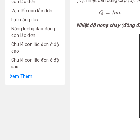
(
: nhiệt cần cung cấp (J);
Q
con lắc đơn
Q
=
λ
m
Vận tốc con lắc đơn
=
Q
λ
m
Lực căng dây
Nhiệt độ nóng chảy (đông đ
Năng lượng dao động
con lắc đơn
Chu kì con lắc đơn ở độ
cao
Chu kì con lắc đơn ở độ
sâu
Xem Thêm