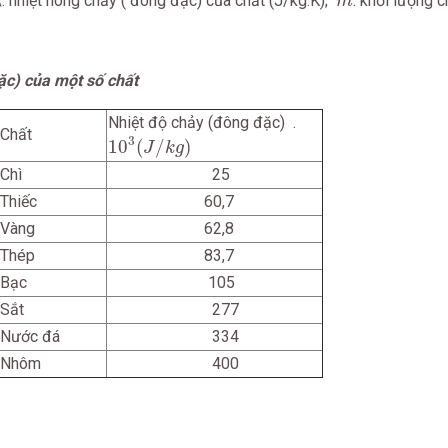
: nhiệt nóng chảy ( đông đặc) của chất (J/kg.K);
: khối lượng c
λ
m
ặc) của một số chất
Nhiệt độ chảy (đông đặc) .
10
3
(
J
/
k
g
)
Chất
3
10
(
/
)
J
k
g
Chì
25
Thiếc
60,7
Vàng
62,8
Thép
83,7
Bạc
105
Sắt
277
Nước đá
334
Nhôm
400