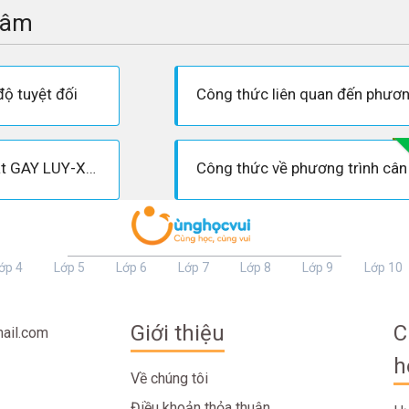
tâm
độ tuyệt đối
Công thức về định luật GAY LUY-XẮC (đẳng áp)
ớp 4
Lớp 5
Lớp 6
Lớp 7
Lớp 8
Lớp 9
Lớp 10
Giới thiệu
C
ail.com
h
Về chúng tôi
Điều khoản thỏa thuận