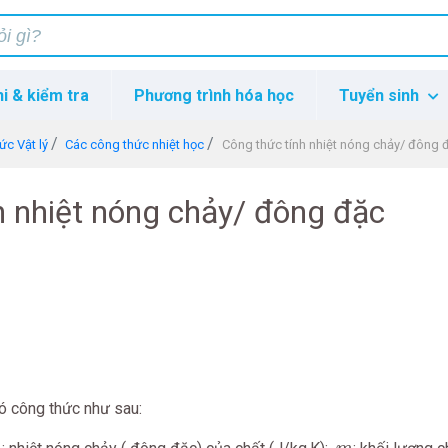
hi & kiểm tra
Phương trình hóa học
Tuyển sinh
ức Vật lý
Các công thức nhiệt học
Công thức tính nhiệt nóng chảy/ đông 
h nhiệt nóng chảy/ đông đặc
ó công thức như sau:
λ
m