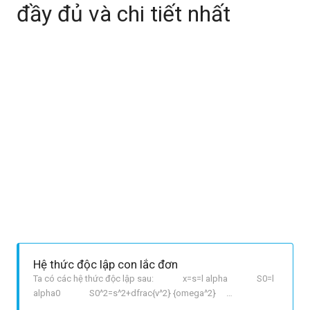
đầy đủ và chi tiết nhất
Hệ thức độc lập con lắc đơn
Ta có các hệ thức độc lập sau: x=s=l alpha S0=l
alpha0 S0^2=s^2+dfrac{v^2} {omega^2}
S0^2=dfrac{a^2}{ omega^4}+dfrac{v^2}{ omega^2}