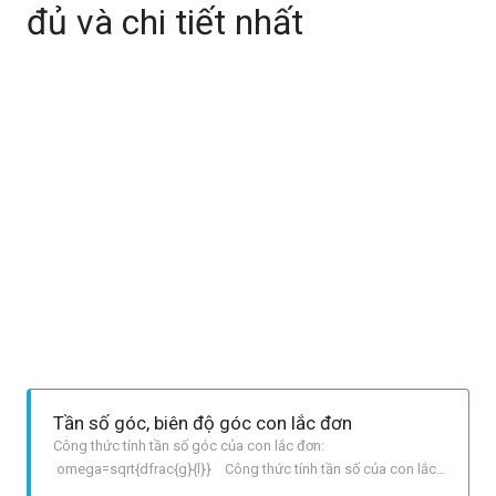
đủ và chi tiết nhất
Tần số góc, biên độ góc con lắc đơn
Công thức tính tần số góc của con lắc đơn:
omega=sqrt{dfrac{g}{l}} Công thức tính tần số của con lắc
đơn: f=dfrac{1}{2 pi} sqrt{dfrac{g}{l}} Biên độ góc alpha0: