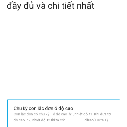
đầy đủ và chi tiết nhất
Chu kỳ con lắc đơn ở độ cao
Con lắc đơn có chu kỳ T ở độ cao h1, nhiệt độ t1. Khi đưa tới
độ cao h2, nhiệt độ t2 thì ta có: dfrac{ Delta T}
{T}=dfrac{ Delta h}{R}+dfrac{lambda Delta t}{2} Với R=6400