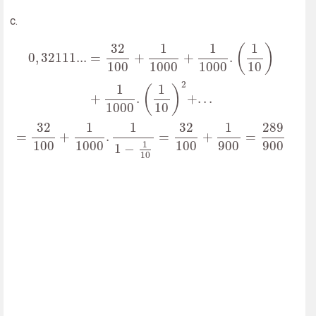
c.
0
,
32111...
=
32
100
+
1
1000
+
1
1000
.
(
1
10
)
+
1
1000
.
(
1
1
32
1
1
1
(
)
0
,
32111...
=
+
+
.
100
1000
1000
10
2
1
1
(
)
+
.
+
.
.
.
1000
10
32
1
1
32
1
289
=
+
.
=
+
=
100
1000
100
900
900
1
1
−
10