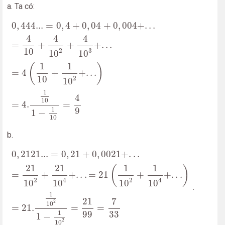
a. Ta có:
0
,
444...
=
0
,
4
+
0
,
04
+
0
,
004
+
.
.
.
=
4
10
+
4
10
2
+
4
10
3
+
.
.
.
=
4
(
0
,
444...
=
0
,
4
+
0
,
04
+
0
,
004
+
.
.
.
4
4
4
=
+
+
+
.
.
.
10
3
2
10
10
1
1
(
)
=
4
+
+
.
.
.
10
2
10
1
4
10
=
4.
=
9
1
1
−
10
b.
0
,
2121...
=
0
,
21
+
0
,
0021
+
.
.
.
=
21
10
2
+
21
10
4
+
.
.
.
=
21
(
1
1
0
,
2121...
=
0
,
21
+
0
,
0021
+
.
.
.
21
21
1
1
(
)
=
+
+
.
.
.
=
21
+
+
.
.
.
2
2
4
4
10
10
10
10
.
1
7
21
2
10
=
21.
=
=
99
33
1
1
−
2
10