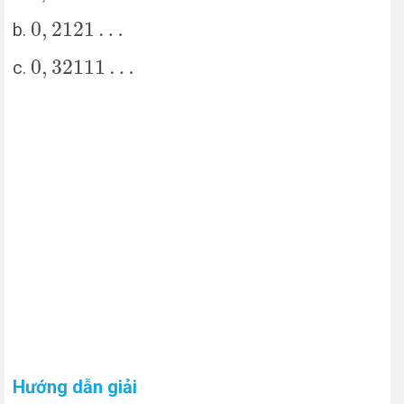
0
,
2121
…
0
,
2121
…
b.
0
,
32111
…
0
,
32111
…
c.
Hướng dẫn giải