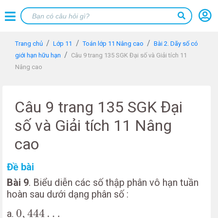
Trang chủ
Lớp 11
Toán lớp 11 Nâng cao
Bài 2. Dãy số có
giới hạn hữu hạn
Câu 9 trang 135 SGK Đại số và Giải tích 11
Nâng cao
Câu 9 trang 135 SGK Đại
số và Giải tích 11 Nâng
cao
Đề bài
Bài 9
. Biểu diễn các số thập phân vô hạn tuần
hoàn sau dưới dạng phân số :
0
,
444
…
0
,
444
…
a.