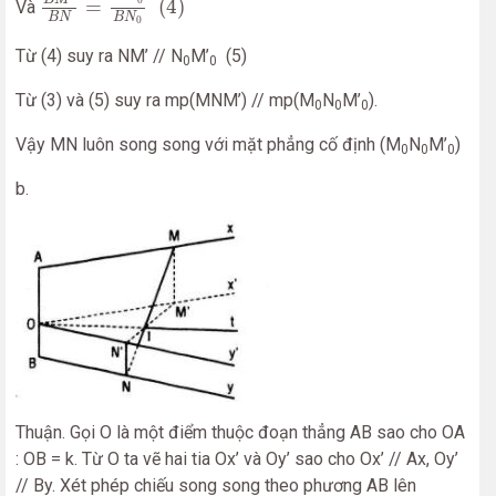
0
=
(
4
)
Và
B
N
B
N
0
Từ (4) suy ra NM’ // N
M’
(5)
0
0
Từ (3) và (5) suy ra mp(MNM’) // mp(M
N
M’
).
0
0
0
Vậy MN luôn song song với mặt phẳng cố định (M
N
M’
)
0
0
0
b.
Thuận. Gọi O là một điểm thuộc đoạn thẳng AB sao cho OA
: OB = k. Từ O ta vẽ hai tia Ox’ và Oy’ sao cho Ox’ // Ax, Oy’
// By. Xét phép chiếu song song theo phương AB lên