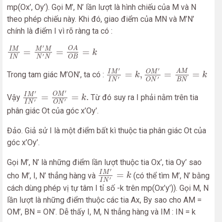
mp(Ox’, Oy’). Gọi M’, N’ lần lượt là hình chiếu của M và N
theo phép chiếu này. Khi đó, giao điểm của MN và M’N’
chính là điểm I vì rõ ràng ta có :
I
M
I
N
=
M
′
M
N
′
N
=
O
A
O
B
=
k
′
O
A
I
M
M
M
=
=
=
k
′
O
B
I
N
N
N
I
M
′
I
N
′
=
k
,
O
M
′
O
N
′
=
A
M
B
N
=
k
′
′
A
M
O
M
I
M
=
,
=
=
Trong tam giác M’ON’, ta có :
k
k
′
′
O
N
I
N
B
N
I
M
′
I
N
′
=
O
M
′
O
N
′
=
k
.
′
′
O
M
I
M
=
=
.
Vậy
Từ đó suy ra I phải nằm trên tia
k
′
′
O
N
I
N
phân giác Ot của góc x’Oy’.
Đảo. Giả sử I là một điểm bất kì thuộc tia phân giác Ot của
góc x’Oy’.
Gọi M’, N’ là những điểm lần lượt thuộc tia Ox’, tia Oy’ sao
I
M
′
I
N
′
=
k
′
I
M
=
cho M’, I, N’ thẳng hàng và
(có thể tìm M’, N’ bằng
k
′
I
N
cách dùng phép vị tự tâm I tỉ số -k trên mp(Ox’y’)). Gọi M, N
lần lượt là những điểm thuộc các tia Ax, By sao cho AM =
OM’, BN = ON’. Dễ thấy I, M, N thẳng hàng và IM : IN = k