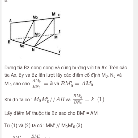
a.
Dựng tia Bz song song và cùng hướng với tia Ax. Trên các
tia Ax, By và Bz lần lượt lấy các điểm cố định M
, N
và
0
0
A
M
0
B
N
0
=
k
B
M
0
′
=
A
M
0
A
M
′
0
=
=
M’
sao cho
và
k
B
M
A
M
0
0
0
B
N
0
B
M
0
′
B
N
0
=
k
(
1
)
M
0
M
0
′
/
/
A
B
′
B
M
′
0
/
/
=
(
1
)
Khi đó ta có :
và
M
M
A
B
k
0
0
B
N
0
Lấy điểm M’ thuộc tia Bz sao cho BM’ = AM.
Từ (1) và (2) ta có : MM’ // M
M’
(3)
0
0
B
M
′
B
N
=
B
M
0
′
B
N
0
(
4
)
′
B
M
′
B
M