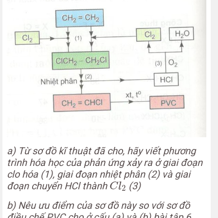
a) Từ sơ đồ kĩ thuật đã cho, hãy viết phương
trình hóa học của phản ứng xảy ra ở giai đoạn
clo hóa (1), giai đoạn nhiệt phân (2) và giai
C
l
2
đoạn chuyển HCl thành
(3)
C
l
2
b) Nêu ưu điểm của sơ đồ này so với sơ đồ
điều chế PVC cho ở cấu (a) và (b) bài tập 6