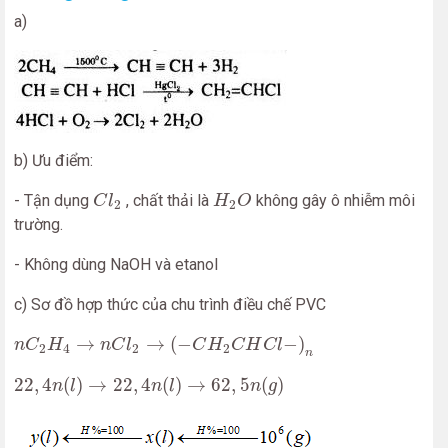
a)
b) Ưu điểm:
C
l
2
H
2
O
- Tận dụng
, chất thải là
không gây ô nhiễm môi
C
l
H
O
2
2
trường.
- Không dùng NaOH và etanol
c) Sơ đồ hợp thức của chu trình điều chế PVC
n
C
2
H
4
→
n
C
l
2
→
(
−
C
H
2
C
H
C
l
−
)
n
→
→
(
−
−
)
n
C
H
n
C
l
C
H
C
H
C
l
2
4
2
2
n
22
,
4
n
(
l
)
→
22
,
4
n
(
l
)
→
62
,
5
n
(
g
)
22
,
4
(
)
→
22
,
4
(
)
→
62
,
5
(
)
n
l
n
l
n
g