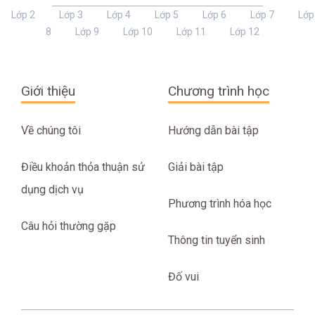
Lớp 2
Lớp 3
Lớp 4
Lớp 5
Lớp 6
Lớp 7
Lớp
8
Lớp 9
Lớp 10
Lớp 11
Lớp 12
Giới thiệu
Chương trình học
Về chúng tôi
Hướng dẫn bài tập
Điều khoản thỏa thuận sử
Giải bài tập
dụng dịch vụ
Phương trình hóa học
Câu hỏi thường gặp
Thông tin tuyển sinh
Đố vui