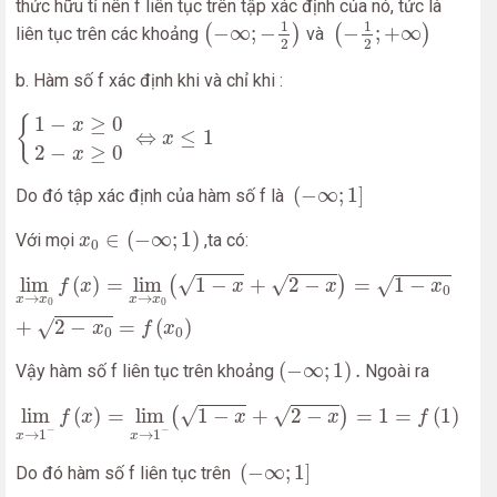
thức hữu tỉ nên f liên tục trên tập xác định của nó, tức là
(
−
∞
;
−
1
2
)
(
−
1
2
;
+
∞
)
1
1
−
∞
;
−
−
;
+
∞
(
)
(
)
liên tục trên các khoảng
và
2
2
b. Hàm số f xác định khi và chỉ khi :
{
1
−
x
≥
0
2
−
x
≥
0
⇔
x
≤
1
1
−
≥
0
{
x
⇔
≤
1
x
2
−
≥
0
x
(
−
∞
;
1
]
(
−
∞
;
1
]
Do đó tập xác định của hàm số f là
x
0
∈
(
−
∞
;
1
)
∈
(
−
∞
;
1
)
Với mọi
,ta có:
x
0
lim
x
→
x
0
f
(
x
)
=
lim
x
→
x
0
(
1
−
x
+
2
−
x
)
=
1
−
x
0
+
2
−
x
0
=
f
(
x
0
)
√
√
lim
(
)
=
lim
1
−
+
2
−
=
1
−
√
(
)
f
x
x
x
x
0
→
→
x
x
x
x
0
0
+
2
−
=
(
)
√
x
f
x
0
0
(
−
∞
;
1
)
.
(
−
∞
;
1
)
.
Vậy hàm số f liên tục trên khoảng
Ngoài ra
lim
x
→
1
−
f
(
x
)
=
lim
x
→
1
−
(
1
−
x
+
2
−
x
)
=
1
=
f
(
1
)
√
√
lim
(
)
=
lim
1
−
+
2
−
=
1
=
(
1
)
(
)
f
x
x
x
f
−
−
→
1
→
1
x
x
(
−
∞
;
1
]
(
−
∞
;
1
]
Do đó hàm số f liên tục trên