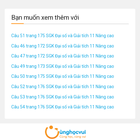
Bạn muốn xem thêm với
Câu 51 trang 175 SGK Đại số và Giải tích 11 Nâng cao
Câu 46 trang 172 SGK Đại số và Giải tích 11 Nâng cao
Câu 47 trang 172 SGK Đại số và Giải tích 11 Nâng cao
Câu 49 trang 173 SGK Đại số và Giải tích 11 Nâng cao
Câu 50 trang 175 SGK Đại số và Giải tích 11 Nâng cao
Câu 52 trang 176 SGK Đại số và Giải tích 11 Nâng cao
Câu 53 trang 176 SGK Đại số và Giải tích 11 Nâng cao
Câu 54 trang 176 SGK Đại số và Giải tích 11 Nâng cao