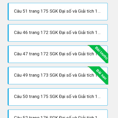
Câu 51 trang 175 SGK Đại số và Giải tích 11 Nâng cao
Câu 46 trang 172 SGK Đại số và Giải tích 11 Nâng cao
Bài trước
Câu 47 trang 172 SGK Đại số và Giải tích 11 Nâng cao
Bài sau
Câu 49 trang 173 SGK Đại số và Giải tích 11 Nâng cao
Câu 50 trang 175 SGK Đại số và Giải tích 11 Nâng cao
Câu 52 trang 176 SGK Đại số và Giải tích 11 Nâng cao