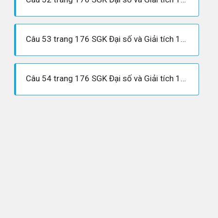
Câu 53 trang 176 SGK Đại số và Giải tích 11 Nâng cao
Câu 54 trang 176 SGK Đại số và Giải tích 11 Nâng cao