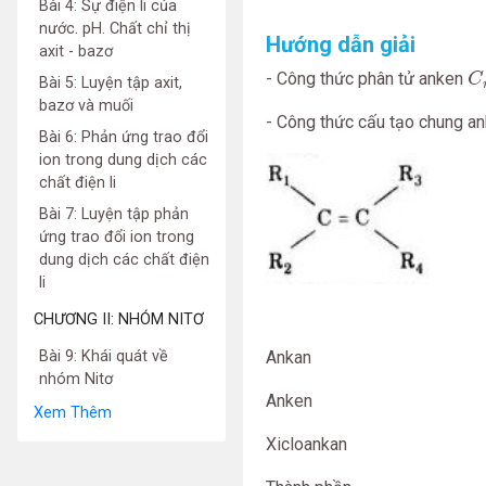
Bài 4: Sự điện li của
nước. pH. Chất chỉ thị
Hướng dẫn giải
axit - bazơ
C
- Công thức phân tử anken
C
Bài 5: Luyện tập axit,
bazơ và muối
- Công thức cấu tạo chung an
Bài 6: Phản ứng trao đổi
ion trong dung dịch các
chất điện li
Bài 7: Luyện tập phản
ứng trao đổi ion trong
dung dịch các chất điện
li
CHƯƠNG II: NHÓM NITƠ
Bài 9: Khái quát về
Ankan
nhóm Nitơ
Anken
Xem Thêm
Xicloankan