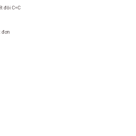
ết đôi C=C
t đơn