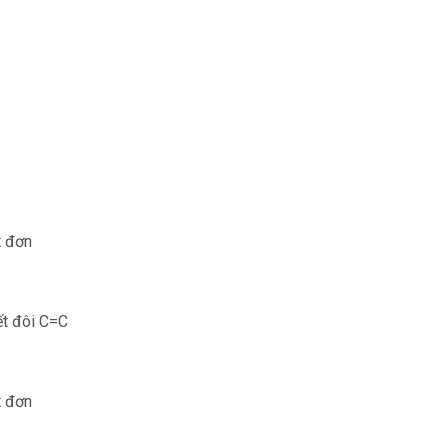
t đơn
ết đôi C=C
t đơn