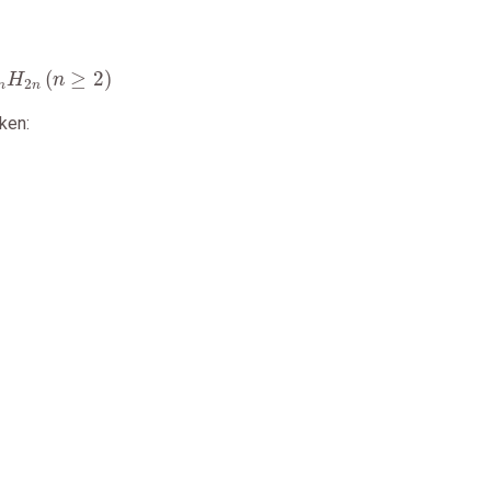
n
H
2
n
(
n
≥
2
)
(
≥
2
)
H
n
2
n
n
ken: