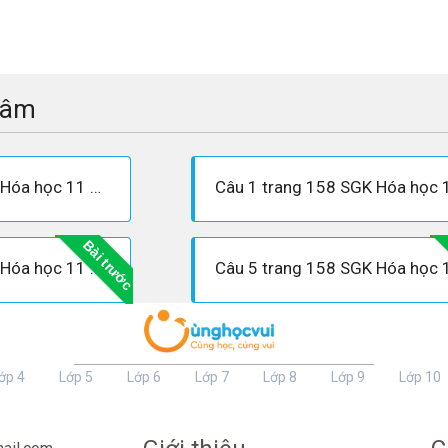
tâm
Câu 3 trang 158 SGK Hóa học 11 Nâng cao
Bài trước
Câu 4 trang 158 SGK Hóa học 11 Nâng cao
ớp 4
Lớp 5
Lớp 6
Lớp 7
Lớp 8
Lớp 9
Lớp 10