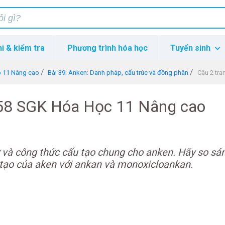
hi & kiểm tra
Phương trình hóa học
Tuyển sinh
p 11 Nâng cao
Bài 39: Anken: Danh pháp, cấu trúc và đồng phân
Câu 2 tr
158 SGK Hóa Học 11 Nâng cao
ử và công thức cấu tạo chung cho anken. Hãy so sá
tạo của aken với ankan và monoxicloankan.