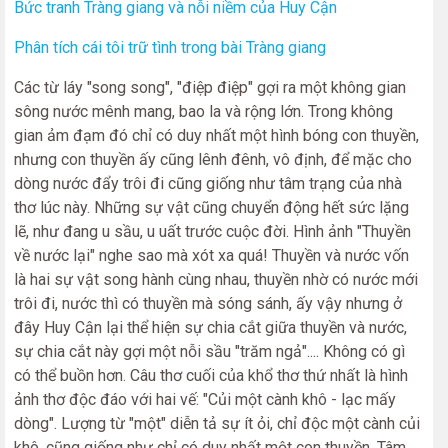
Bức tranh Tràng giang và nỗi niềm của Huy Cận
Phân tích cái tôi trữ tình trong bài Tràng giang
Các từ láy "song song", "điệp điệp" gợi ra một không gian
sông nước mênh mang, bao la và rộng lớn. Trong không
gian ảm đạm đó chỉ có duy nhất một hình bóng con thuyền,
nhưng con thuyền ấy cũng lênh đênh, vô định, để mặc cho
dòng nước đẩy trôi đi cũng giống như tâm trạng của nhà
thơ lúc này. Những sự vật cũng chuyển động hết sức lặng
lẽ, như đang u sầu, u uất trước cuộc đời. Hình ảnh "Thuyền
về nước lại" nghe sao mà xót xa quá! Thuyền và nước vốn
là hai sự vật song hành cùng nhau, thuyền nhờ có nước mới
trôi đi, nước thì có thuyền mà sóng sánh, ấy vậy nhưng ở
đây Huy Cận lại thể hiện sự chia cắt giữa thuyền và nước,
sự chia cắt này gợi một nỗi sầu "trăm ngả".... Không có gì
có thể buồn hơn. Câu thơ cuối của khổ thơ thứ nhất là hình
ảnh thơ độc đáo với hai vế: "Củi một cành khô - lạc mấy
dòng". Lượng từ "một" diễn tả sự ít ỏi, chỉ độc một cành củi
khô, cũng giống như chỉ có duy nhất một con thuyền. Tâm