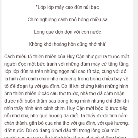
"Lớp lớp mây cao đùn núi bạc
Chim nghiêng cánh nhỏ bóng chiều sa
Lòng quê dợn dợn vời con nước
Không khói hoàng hôn cũng nhớ nhà"
Cách miêu tả thiên nhiên của Huy Cận như gợi ra trước mắt
người đọc một bức tranh với những đám mây cứ tầng tầng,
lớp lớp đùn ra trên những ngọn núi cao tít tắp, cùng với đó
là hình ảnh cánh chim nhỏ nghiêng trong bóng chiều bay về
tổ để đoạn tụ với gia đình. Có lẽ khi chứng kiến những hình
ảnh thiên nhiên ở các câu thơ trước, nhà thơ đã cảm nhận
được nỗi buồn thấm sâu trong lòng mình nhưng chỉ đến khi
nhìn thấy hình ảnh cánh chim, Huy Cận mới bộc lộ trực tiếp
nỗi nhớ nhà, nhớ quê hương da diết. Ta thấy được tình cảm
chân thành, gắn bó của nhà thơ với gia đình, với quê hương,
đất nước. Dù có đang ở nơi đâu thì trong lòng của một
người con xa quê vẫn luôn khắc khoải nhớ về những bóng