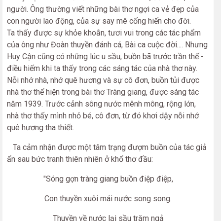
người. Ông thường viết những bài thơ ngợi ca vẻ đẹp của
con người lao động, của sự say mê cống hiến cho đời.
Ta thấy được sự khỏe khoắn, tươi vui trong các tác phẩm
của ông như Đoàn thuyền đánh cá, Bài ca cuộc đời.... Nhưng
Huy Cận cũng có những lúc u sầu, buồn bã trước trần thế -
điều hiếm khi ta thấy trong các sáng tác của nhà thơ này.
Nỗi nhớ nhà, nhớ quê hương và sự cô đơn, buồn tủi được
nhà thơ thể hiện trong bài thơ Tràng giang, được sáng tác
năm 1939. Trước cảnh sông nước mênh mông, rộng lớn,
nhà thơ thấy mình nhỏ bé, cô đơn, từ đó khơi dậy nỗi nhớ
quê hương tha thiết.
Ta cảm nhận được một tâm trạng đượm buồn của tác giả
ẩn sau bức tranh thiên nhiên ở khổ thơ đầu:
"Sóng gợn tràng giang buồn điệp điệp,
Con thuyền xuôi mái nước song song.
Thuyền về nước lại sầu trăm ngả