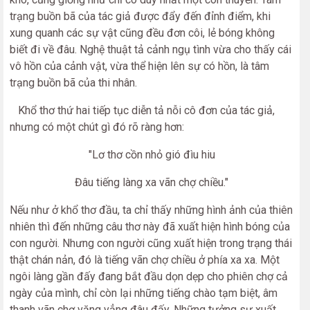
trạng buồn bã của tác giả được đẩy đến đỉnh điểm, khi
xung quanh các sự vật cũng đều đơn côi, lẻ bóng không
biết đi về đâu. Nghệ thuật tả cảnh ngụ tình vừa cho thấy cái
vô hồn của cảnh vật, vừa thể hiện lên sự có hồn, là tâm
trạng buồn bã của thi nhân.
Khổ thơ thứ hai tiếp tục diễn tả nỗi cô đơn của tác giả,
nhưng có một chút gì đó rõ ràng hơn:
"Lơ thơ cồn nhỏ gió đìu hiu
Đâu tiếng làng xa vãn chợ chiều."
Nếu như ở khổ thơ đầu, ta chỉ thấy những hình ảnh của thiên
nhiên thì đến những câu thơ này đã xuất hiện hình bóng của
con người. Nhưng con người cũng xuất hiện trong trạng thái
thật chán nản, đó là tiếng vãn chợ chiều ở phía xa xa. Một
ngôi làng gần đấy đang bắt đầu dọn dẹp cho phiên chợ cả
ngày của mình, chỉ còn lại những tiếng chào tạm biệt, âm
thanh vãn chợ văng vẳng đâu đấy. Những tưởng sự xuất