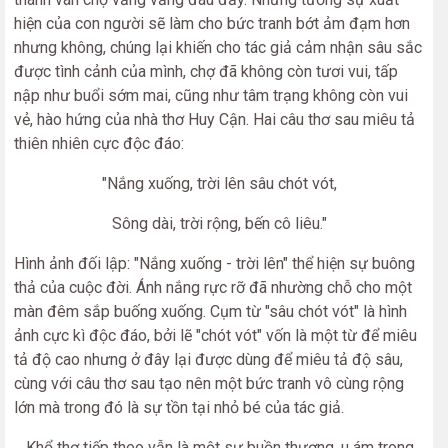
hiện của con người sẽ làm cho bức tranh bớt ảm đạm hơn
nhưng không, chúng lại khiến cho tác giả cảm nhận sâu sắc
được tình cảnh của mình, chợ đã không còn tươi vui, tấp
nập như buổi sớm mai, cũng như tâm trạng không còn vui
vẻ, hào hứng của nhà thơ Huy Cận. Hai câu thơ sau miêu tả
thiên nhiên cực độc đáo:
"Nắng xuống, trời lên sâu chót vót,
Sông dài, trời rộng, bến cô liêu."
Hình ảnh đối lập: "Nắng xuống - trời lên" thể hiện sự buông
thả của cuộc đời. Ánh nắng rực rỡ đã nhường chỗ cho một
màn đêm sắp buống xuống. Cụm từ "sâu chót vót" là hình
ảnh cực kì độc đáo, bởi lẽ "chót vót" vốn là một từ để miêu
tả độ cao nhưng ở đây lại được dùng để miêu tả độ sâu,
cùng với câu thơ sau tạo nên một bức tranh vô cùng rộng
lớn mà trong đó là sự tồn tại nhỏ bé của tác giả.
Khổ thơ tiếp theo vẫn là một sự buồn thương, u ám trong