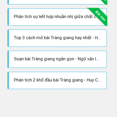
Bài sau
Phân tích sự kết hợp nhuần nhị giữa chất cổ điển và hiện đại trong hài thơ Tràng giang của nhà thơ Huy Cận
Top 3 cách mở bài Tràng giang hay nhất - Huy Cận
Soạn bài Tràng giang ngắn gọn - Ngữ văn lớp 11
Phân tích 2 khổ đầu bài Tràng giang - Huy Cận