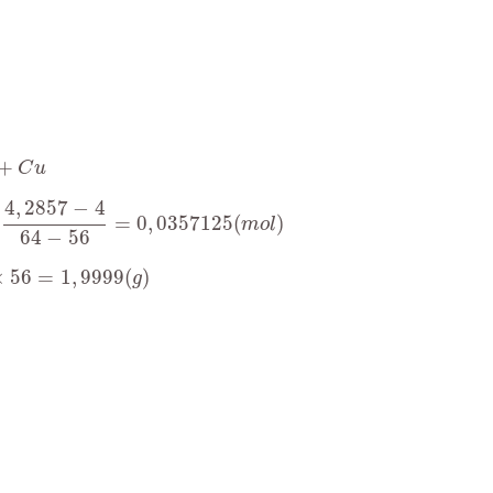
+
C
u
4
,
2857
−
4
64
−
56
=
0
,
0357125
(
m
o
l
)
4
,
2857
−
4
=
0
,
0357125
(
)
m
o
l
64
−
56
ứ
n
g
×
56
=
1
,
9999
(
g
)
×
56
=
1
,
9999
(
)
g