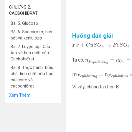
CHƯƠNG 2.
CACBOHIDRAT
Bài 5. Glucozơ
Bài 6. Saccarozơ, tinh
Hướng dẫn giải
bột và xenlulozơ
F
e
+
C
u
S
O
4
→
F
e
S
O
4
+
C
u
+
→
F
e
C
u
S
O
F
e
S
O
4
4
Bài 7. Luyện tập: Cấu
n
F
e
p
h
ả
n
ứ
n
g
=
n
C
u
=
tạo và tính chất của
=
=
Cacbohiđrat
Ta có:
n
n
ả
ứ
C
u
F
e
p
h
n
n
g
Bài 8. Thực hành: Điều
m
F
e
p
h
ả
n
ứ
n
g
=
n
F
e
p
h
ả
n
=
chế, tính chất hóa học
m
n
ả
ứ
ả
ứ
F
e
p
h
n
n
g
F
e
p
h
n
n
g
của este và
cacbohiđrat
Vì vậy, chúng ta chọn B
Xem Thêm