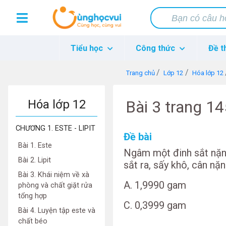
Tiểu học
Công thức
Đề t
Trang chủ
Lớp 12
Hóa lớp 12
Hóa lớp 12
Bài 3 trang 1
CHƯƠNG 1. ESTE - LIPIT
Đề bài
Bài 1. Este
Ngâm một đinh sắt nặn
Bài 2. Lipit
sắt ra, sấy khô, cân nặ
Bài 3. Khái niệm về xà
A. 1,9990 ga
phòng và chất giặt rửa
tổng hợp
C. 0,3999 ga
Bài 4. Luyện tập este và
chất béo