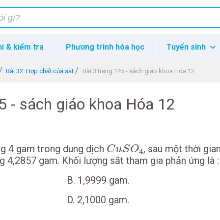
hi & kiểm tra
Phương trình hóa học
Tuyển sinh
Bài 32. Hợp chất của sắt
Bài 3 trang 145 - sách giáo khoa Hóa 12
45 - sách giáo khoa Hóa 12
C
u
S
O
4
g 4 gam trong dung dịch
, sau một thời gia
C
u
S
O
4
ng 4,2857 gam. Khối lượng sắt tham gia phản ứng là :
m B. 1,9999 gam.
m D. 2,1000 gam.