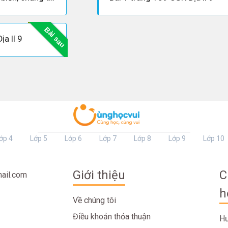
Bài sau
ịa lí 9
ớp 4
Lớp 5
Lớp 6
Lớp 7
Lớp 8
Lớp 9
Lớp 10
Giới thiệu
C
ail.com
h
Về chúng tôi
Điều khoản thỏa thuận
Hư