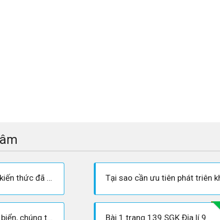
tâm
Dựa vào hình 38.3 và kiến thức đã học, hãy nêu những điều kiện thuận lợi để phát triển các ngành kinh tế biển ở nước ta.
Ngoài hoạt động tắm biển, chúng ta còn có khả năng phát triển các hoạt động du lịch biển nào khác?
Bài 1 trang 139 SGK Địa lí 9