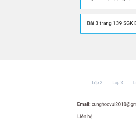
Bài 3 trang 139 SGK Đ
Lớp 2
Lớp 3
L
Email:
cunghocvui2018@gm
Liên hệ