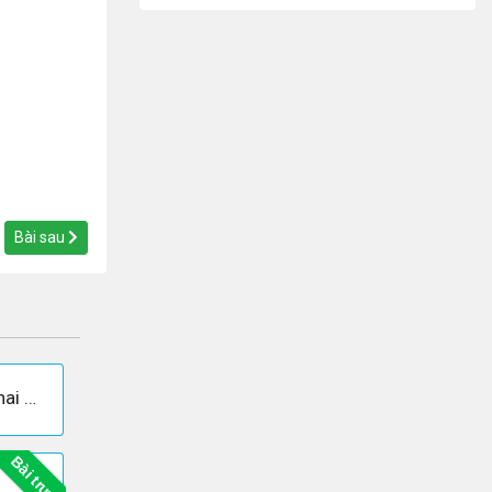
Bài sau
Tại sao cần ưu tiên phát triên khai thác hải sản xa bờ?
Bài trước