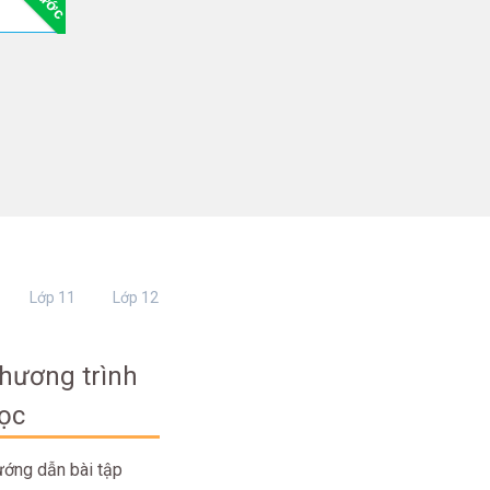
Lớp 11
Lớp 12
hương trình
ọc
ớng dẫn bài tập