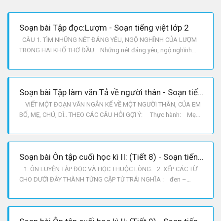
Soạn bài Tập đọc:Lượm - Soạn tiếng việt lớp 2
CÂU 1. TÌM NHỮNG NÉT ĐÁNG YÊU, NGỘ NGHĨNH CỦA LƯỢM
TRONG HAI KHỔ THƠ ĐẦU. Những nét đáng yêu, ngộ nghĩnh
của Lượm trong hai khổ thơ đầu là : Lượm bé loắt choắt, đeo bên
mình cái xắc nhỏ, đôi chân nhanh thoăn thoắt, ca lô đội lệch,
mồm huýt sáo, vừa đi vừa nhảy. CÂU 2. LƯỢM LÀM NHIỆM VỤ
Soạn bài Tập làm văn:Tả về người thân - Soạn tiếng việt lớp 2
GÌ ?
VIẾT MỘT ĐOẠN VĂN NGẮN KỂ VỀ MỘT NGƯỜI THÂN, CỦA EM
BỐ, MẸ, CHÚ, DÌ.. THEO CÁC CÂU HỎI GỢI Ý: Thực hành: Mẹ
em là một bác sĩ nha khoa làm ở bệnh viện tỉnh. Hàng ngày mẹ ở
bệnh viện cùng các y, bác sĩ khác chăm, sóc, chữa bệnh cho mọi
người. Mẹ làm việc một ngày hai buổi. Có những buổi tối
Soạn bài Ôn tập cuối học kì II: (Tiết 8) - Soạn tiếng việt lớp 2
1. ÔN LUYỆN TẬP ĐỌC VÀ HỌC THUỘC LÒNG. 2. XẾP CÁC TỪ
CHO DƯỚI ĐÂY THÀNH TỪNG CẶP TỪ TRÁI NGHĨA : đen –
trắng, phải – trái, sáng – tối, xấu – tốt, hiền – dữ, ít – nhiều, gầy –
béo. 3. EM CHỌN DẤU CÂU NÀO ĐỂ ĐIỀN VÀO MỖI Ô TRỐNG ?
Bé Sơn rất xinh. Da bé trắng hồng, má phinh phính, môi đỏ