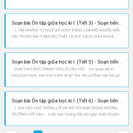
VÀO BẢNG. CHỈ NGƯỜI CHỈ ĐỒ VẬT CHỈ CON VẬT CHỈ CÂY CỐI
bàn bè bàn thỏ chuối hùng xe đạp mèo xoài bác sĩ bút gà
cam bộ đội bảng trâu chanh công nhân thước ngựa sầu riêng
Soạn bài Ôn tập giữa học kì I: (Tiết 3) - Soạn tiếng việt lớp 2
1. TÌM NHỪNG TỪ NGỮ CHỈ HOẠT ĐỘNG CỦA MỖI NGƯỜI, MỖI
VẬT TRONG BÀI “LÀM VIỆC THẬT LÀ VUI” SÁCH GIÁO KHOA
TIẾNG VIỆT, TRANG 16. Đồng hồ: tích tắc, tích tắc báo phút báo
giờ. Gà trống: gáy vang Ò...Ó...O, báo trời sáng. Tu hú: kêu tu
hú, tu hú, báo mùa vải chín. Chim: bắt sâu bảo vệ
Soạn bài Ôn tập giữa học kì I: (Tiết 5) - Soạn tiếng việt lớp 2
DỰA THEO BỨC TRANH TRẢ LỜI CÂU HỎI. Em quan sát kĩ
từng bức tranh, xem bức tranh vẽ gì? Rồi căn cứ theo câu hỏi gợi
ý ở dưới bức tranh để trả lời từng câu hỏi một. BỨC TRANH 1
Hàng ngày, mẹ thường đưa Tuấn đến trường trên chiếc xe Honda.
Cả mẹ và Tuấn đều đội nón bảo hiểm. BỨC TRANH 2
Soạn bài Ôn tập giữa học kì I: (Tiết 6) - Soạn tiếng việt lớp 2
1. GHI VÀO CHỖ TRỐNG LỜI EM NÓI VỚI BẠN TRONG NHỮNG
TRƯỜNG HỢP SAU: a Khi bạn hướng dẫn em gấp chiếc thuyền
giấy. b Khi em làm rơi chiếc bút của bạn. c Khi em mượn sách
của bạn và trả không đúng hẹn. d Khi có khách đến nhà, biết
em học tốt chúc mừng em. 12. Gợi ý Em đọc kĩ những