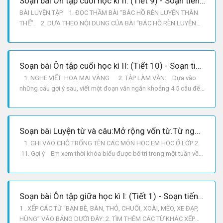
Soạn bài Ôn tập cuối học kì II: (Tiết 9) - Soạn tiếng việt lớp 2
BÀI LUYỆN TẬP 1. ĐỌC THẦM BÀI “BÁC HỒ RÈN LUYỆN THÂN
THỂ”. 2. DỰA THEO NỘI DUNG CỦA BÀI “BÁC HỒ RÈN LUYỆN
THÂN THỂ” CHỌN CÂU TRẢ LỜI ĐÚNG. 1. Câu chuyện này kể về
việc gì? A. BÁC HỒ RÈN LUYỆN THÂN THỂ. b. Bác Hồ ở chiến
khu Việt Bắc. c. Bác Hồ tập leo núi với bàn chân không. 2. Bác
Soạn bài Ôn tập cuối học kì II: (Tiết 10) - Soạn tiếng việt lớp 2
1. NGHE VIẾT: HOA MAI VÀNG 2. TẬP LÀM VĂN: Dựa vào
những câu gợi ý sau, viết một đoạn văn ngắn khoảng 4 5 câu đế
nói về một loài cây mà em thích. a. Đó là cây gì? Trồng ở đâu?
b. Hình dáng cây như thế nào? c. Cây có ích lợi gì? Gợi ý: Đó
là cây hồng nhung Đà Lạt được ba
Soạn bài Luyện từ và câu:Mở rộng vốn từ.Từ ngữ chỉ môn học.Từ ngữ chỉ hoạt động - Soạn tiếng việt lớp 2
1. GHI VÀO CHỖ TRỐNG TÊN CÁC MÔN HỌC EM HỌC Ở LỚP 2.
11. Gợi ý Em xem thời khóa biểu được bố trí trong một tuần về
các môn học, em ghi ra giấy. Chú ý: có những môn học được bố
trí ba tiết trong một tuần nhưng chỉ là một môn học mà thôi. 12.
Thực hành Lớp 2 gồm có những môn học sau:
Soạn bài Ôn tập giữa học kì I: (Tiết 1) - Soạn tiếng việt lớp 2
1 . XẾP CÁC TỪ “BẠN BÈ, BÀN, THỎ, CHUỐI, XOÀI, MÈO, XE ĐẠP,
HÙNG” VÀO BẢNG DƯỚI ĐÂY: 2. TÌM THÊM CÁC TỪ KHÁC XẾP