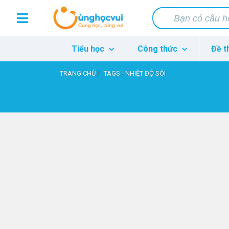
Tiểu học
Công thức
Đề t
TRANG CHỦ
TAGS - NHIỆT ĐỘ SÔI