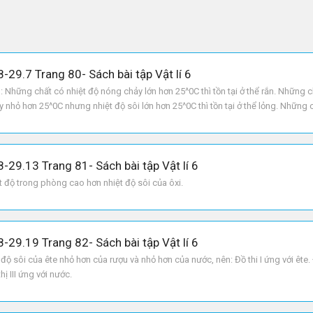
8-29.7 Trang 80- Sách bài tập Vật lí 6
hững chất có nhiệt độ nóng chảy lớn hơn 25^0C thì tồn tại ở thể rắn. Những c
 nhỏ hơn 25^0C nhưng nhiệt độ sôi lớn hơn 25^0C thì tồn tại ở thể lỏng. Những 
n 25^0C thì tồn tại ở thể khí hay hơi. GIẢI: 1. Chất có nhiệt độ sôi cao n
8-29.13 Trang 81- Sách bài tập Vật lí 6
t độ trong phòng cao hơn nhiệt độ sôi của ôxi.
8-29.19 Trang 82- Sách bài tập Vật lí 6
t độ sôi của ête nhỏ hơn của rượu và nhỏ hơn của nước, nên: Đồ thi I ứng với ête. 
hị III ứng với nước.