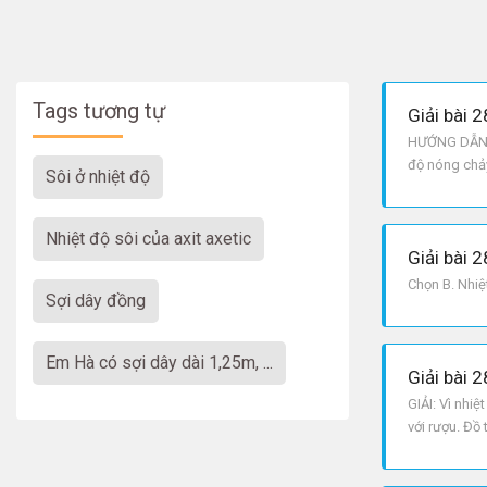
Tags tương tự
Giải bài 2
HƯỚNG DẪN: N
độ nóng chảy
sôi ở nhiệt độ
độ sôi nhỏ hơ
nhiệt độ sôi của axit axetic
Giải bài 2
Chọn B. Nhiệ
Sợi dây đồng
Em Hà có sợi dây dài 1,25m, ...
Giải bài 2
GIẢI: Vì nhiệ
với rượu. Đồ t