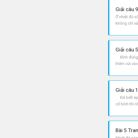
Giải câu 
Ở nhiệt độ s
không chỉ xả
bọt khí.
Giải câu 5
Bình đúng, A
thêm củi vào
Giải câu 
Đã biết áp s
cổ bình thì 
lại sôi.
Bài 5 Tra
Nhiệt độ nón