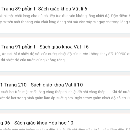
9 Trang 89 phần I -Sách giáo khoa Vật lí 6
ôi thì một chất lỏng cho dù có tiếp tục đun vẫn không tăng nhiệt độ. Đặc điểm: 
y ra trên mặt thoáng của chất lỏng đang sôi mà còn xảy ra ngay cả trong lòng 
 Trang 91 phần II -Sách giáo khoa Vật lí 6
n sai. Vì ở nhiệt độ sôi của nước, nhiệt độ của nước không thay đổi 100^0C 
 thì nhiệt độ của nước cũng không tăng.
11 Trang 210 - Sách giáo khoa Vật lí 10
uất hơi trên mặt chất lỏng càng thấp thì nhiệt độ sôi càng thấp. Khi đổ nướ
nhiệt độ hơi trong bình giảm làm áp suất giảm Rightarrow giảm nhiệt độ sôi tới 
ng 96 - Sách giáo khoa Hóa học 10
g chảy của các halogen tăng dần. Nhiệt độ sôi tăng dần. Màu sắc đậm dần. Đ