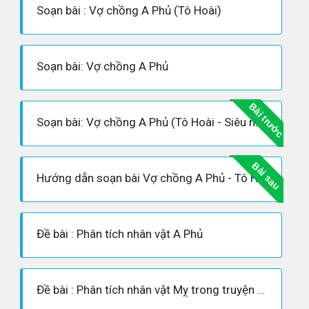
Soạn bài : Vợ chồng A Phủ (Tô Hoài)
Soạn bài: Vợ chồng A Phủ
Bài trước
Soạn bài: Vợ chồng A Phủ (Tô Hoài - Siêu ngắn)
Bài sau
Hướng dẫn soạn bài Vợ chồng A Phủ - Tô Hoài
Đề bài : Phân tích nhân vật A Phủ
Đề bài : Phân tích nhân vật Mỵ trong truyện ngắn “Vợ chồng A Phủ” của Tô Hoài