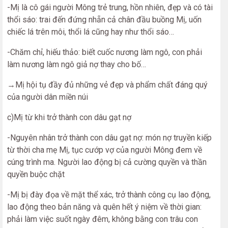
-Mị là cô gái người Mông trẻ trung, hồn nhiên, đẹp và có tài
thổi sáo: trai đến đứng nhẵn cả chân đầu buồng Mị, uốn
chiếc lá trên môi, thổi lá cũng hay như thổi sáo…
-Chăm chỉ, hiếu thảo: biết cuốc nương làm ngô, con phải
làm nương làm ngô giả nợ thay cho bố…
→Mị hội tụ đầy đủ những vẻ đẹp và phẩm chất đáng quý
của người dân miền núi
c)Mị từ khi trở thành con dâu gạt nợ
-Nguyên nhân trở thành con dâu gạt nợ: món nợ truyền kiếp
từ thời cha mẹ Mị, tục cướp vợ của người Mông đem về
cúng trình ma. Người lao động bị cả cường quyền và thần
quyền buộc chặt
-Mị bị đày đọa về mặt thể xác, trở thành công cụ lao động,
lao động theo bản năng và quên hết ý niệm về thời gian:
phải làm việc suốt ngày đêm, không bằng con trâu con