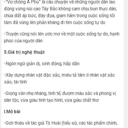
-“Vợ chồng A Phủ” là câu chuyện về những người dân lao
động vừng núi cao Tây Bắc không cam chịu bọn thực dân,
chúa đất áp bức, đày đọa, giam hãm trong cuộc sống tối
tăm đã vùng lên phản kháng đi tìm cuộc sống tự do
-Truyện cũng nói lên ước mơ về một cuộc sống tự do, hạnh
phúc của người dân
5.Giá trị nghệ thuật
-Ngôn ngữ giản dị, sinh động, hấp dẫn
-Xây dựng nhân vật đặc sắc, miêu tả tâm lí nhân vật sắc
sảo, tài tình
-Giọng văn nhẹ nhàng, tinh tế, đượm màu sắc và phong vị
dân tộc, vừa giàu tính tạo hình, vừa giàu chất thơ
I.Mở bài
-Giới thiệu về tác giả Tô Hoài (tiểu sử, các tác phẩm chính,