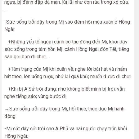
ngựa, bị đánh đập dã man, lùi lũi như con rùa trong xó cửa,
…
-Sức sống trỗi dậy trong Mị vào đêm hội mùa xuân ở Hồng
Ngài:
+Những yếu tố ngoại cảnh có tác động đến Mị, khơi dậy
sức sống trong tâm hồn Mị: cảnh Hồng Ngài đón Tết, tiếng
sáo gọi bạn đi chơi,…
+Tâm trạng của Mị khi xuân về: nghe lời bài hát và nhẩm
hát theo; lén uống rượu, nhớ lại quá khứ; muốn được đi chơi
+Khi bị A Sử trói đứng: như không biết mình bị trói; vẫn
nghe tiếng sáo; vùng bước đi
→Sức sống trỗi dậy trong Mị, hối thúc, thúc dục Mị hành
động
-Mị cắt dây cởi trói cho A Phủ và hai người chạy trốn khỏi
Hồng Ngài: