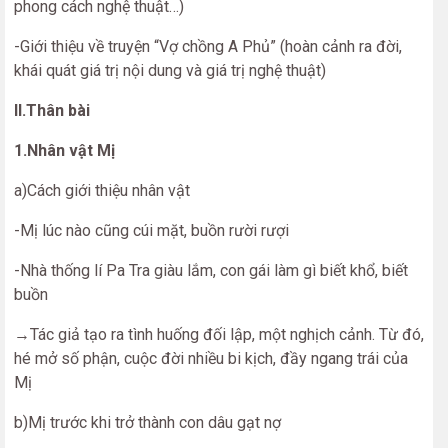
phong cách nghệ thuật…)
-Giới thiệu về truyện “Vợ chồng A Phủ” (hoàn cảnh ra đời,
khái quát giá trị nội dung và giá trị nghệ thuật)
II.Thân bài
1.Nhân vật Mị
a)Cách giới thiệu nhân vật
-Mị lúc nào cũng cúi mặt, buồn rười rượi
-Nhà thống lí Pa Tra giàu lắm, con gái làm gì biết khổ, biết
buồn
→Tác giả tạo ra tình huống đối lập, một nghịch cảnh. Từ đó,
hé mở số phận, cuộc đời nhiều bi kịch, đầy ngang trái của
Mị
b)Mị trước khi trở thành con dâu gạt nợ