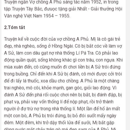
Truyện ngắn Vợ chồng A Phủ sáng tác năm 1952, in trong
tập Truyện Tây Bắc, đưuọc tặng giải Nhất - Giải thưởng Hội
Văn nghệ Việt Nam 1954 – 1955.
2.Tóm tắt
Truyện kể về cuộc đời của vợ chồng A Phủ. Mị là cô gái trẻ
đẹp, nhà nghèo, sống ở Hồng Ngài. Cô bị bắt cóc về làm vợ
A Sử, làm con dâu gạt nợ nhà thống Lí Pá Tra. Cô phải lao
động quần quật, sống không khác gì con trâu, con ngựa. Khi
mùa xuân đến, cô cũng muốn đi chơi liền bị A Sử trói đứng
trong buồng. Chỉ đến khi A Sử bị đánh, cô mới được cởi trói
để đi lấy lá thuốc, xoa dầu cho chồng. A Phủ là một chàng
trai nghèo, mô côi, khỏe mạnh, gan góc, giỏi lao động. Vì
đánh A Sử đến phá rối cuộc chơi nên bị bắt, bị đánh đập, bị
phạt vạ, phải vay vốn thống lí để nộp phạt, rồi trở thành
người ở đợ trừ nợ trong nhà thống lí. Một lần để hổ ăn mất
một con bò, A Phủ bị trói đứng, bị bỏ đói suốt mấy ngày
đêm. Một đêm, khi trở dậy thổi lửa để sưởi, Mị bắt gặp
dòng nước mắt chảy trên gò má đen sạm của A Phủ. Mị