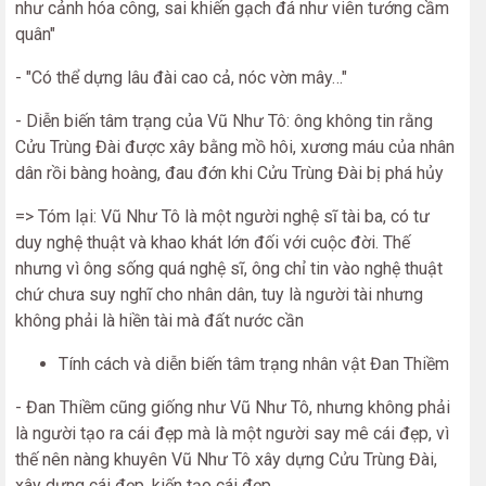
như cảnh hóa công, sai khiến gạch đá như viên tướng cầm
quân"
- "Có thể dựng lâu đài cao cả, nóc vờn mây…"
- Diễn biến tâm trạng của Vũ Như Tô: ông không tin rằng
Cửu Trùng Đài được xây bằng mồ hôi, xương máu của nhân
dân rồi bàng hoàng, đau đớn khi Cửu Trùng Đài bị phá hủy
=> Tóm lại: Vũ Như Tô là một người nghệ sĩ tài ba, có tư
duy nghệ thuật và khao khát lớn đối với cuộc đời. Thế
nhưng vì ông sống quá nghệ sĩ, ông chỉ tin vào nghệ thuật
chứ chưa suy nghĩ cho nhân dân, tuy là người tài nhưng
không phải là hiền tài mà đất nước cần
Tính cách và diễn biến tâm trạng nhân vật Đan Thiềm
- Đan Thiềm cũng giống như Vũ Như Tô, nhưng không phải
là người tạo ra cái đẹp mà là một người say mê cái đẹp, vì
thế nên nàng khuyên Vũ Như Tô xây dựng Cửu Trùng Đài,
xây dựng cái đẹp, kiến tạo cái đẹp