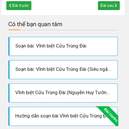
Bài trước
Bài sau
Có thể bạn quan tâm
Soạn bài: Vĩnh biệt Cửu Trùng Đài
Soạn bài: Vĩnh biệt Cửu Trùng Đài (Siêu ngắn)
Vĩnh biệt Cửu Trùng Đài (Nguyễn Huy Tưởng) - Hoàn cảnh sáng tác, Dàn ý phân tích tác phẩm
Bài trước
Hướng dẫn soạn bài Vĩnh biệt Cửu Trùng Đài - trích - Nguyễn Huy Tưởng